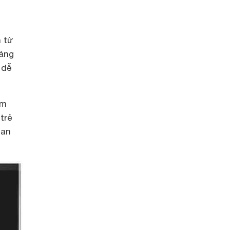
n từ
Bảng
 dễ
ầm
trẻ
 an