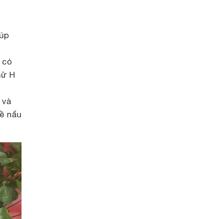
iúp
 có
hữ H
 và
về nấu