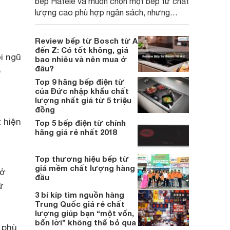
bếp Hafele và muốn chọn một bếp từ chất
lượng cao phù hợp ngân sách, nhưng
chưa biết mẫu nào tốt giữa nhiều lựa
chọn. Dưới đây là 3 mẫu bếp từ Hafele
Review bếp từ Bosch từ A
đáng mua nhất hiện nay.
đến Z: Có tốt không, giá
i ngũ
bao nhiêu và nên mua ở
đâu?
o
Top 9 hãng bếp điện từ
của Đức nhập khẩu chất
lượng nhất giá từ 5 triệu
đồng
t
hiện
Top 5 bếp điện từ chính
hãng giá rẻ nhất 2018
Top thương hiệu bếp từ
giá mềm chất lượng hàng
sở
đầu
ử
3 bí kíp tìm nguồn hàng
Trung Quốc giá rẻ chất
lượng giúp bạn “một vốn,
bốn lời” không thể bỏ qua
 phù