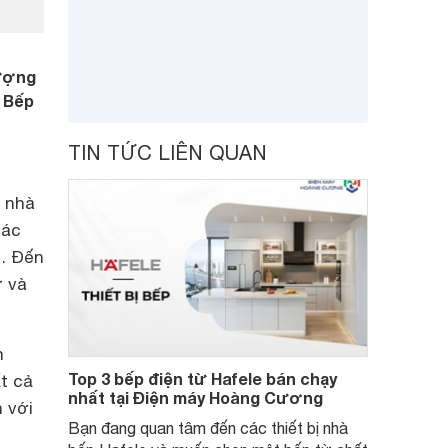
lượng
à Bếp
TIN TỨC LIÊN QUAN
ị nhà
các
h… Đến
ứ và
h
Top 3 bếp điện từ Hafele bán chạy
ất cả
nhất tại Điện máy Hoàng Cương
 với
Bạn đang quan tâm đến các thiết bị nhà