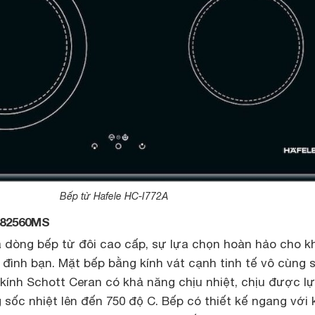
Bếp từ Hafele HC-I772A
I82560MS
à dòng bếp từ đôi cao cấp, sự lựa chọn hoàn hảo cho k
 đình bạn. Mặt bếp bằng kính vát cạnh tinh tế vô cùng 
 kính Schott Ceran có khả năng chịu nhiệt, chịu được l
ốc nhiệt lên đến 750 độ C. Bếp có thiết kế ngang với 