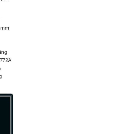
u
70mm
ăng
I772A
n
g