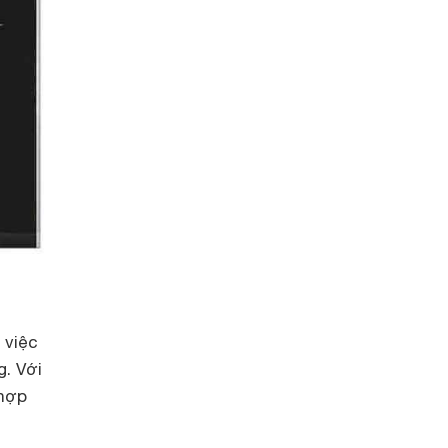
 việc
. Với
 hợp