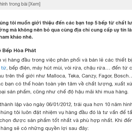
hính trong bài
[Xem]
chúng tôi muốn giới thiệu đến các bạn top 5 bếp từ chất 
rường mà không nên bỏ qua cùng địa chỉ cung cấp uy tín l
tham khảo nhé.
về Bếp Hòa Phát
 vị hàng đầu trong việc phân phối và bán lẻ các thiết b
 từ
, bếp điện, máy hút mùi, vòi rửa, chậu rửa… đến từ 
u trên thế giới như Malloca, Teka, Canzy, Fagor, Bosc
ác bạn có thể hoàn toàn yên tâm về chất lượng, xuất x
loại sản phẩm, cũng như chế độ hậu mãi khi mua hàng.
hành lập vào ngày 06/01/2012, trải qua hơn 10 năm hìn
chúng tôi luôn đặt nhiệm vụ hàng đầu đó là tư vấn để t
chọn được sản phẩm tốt nhất và phù hợp nhất. Khi đến
hàng sẽ có những quyền lợi sau đây: