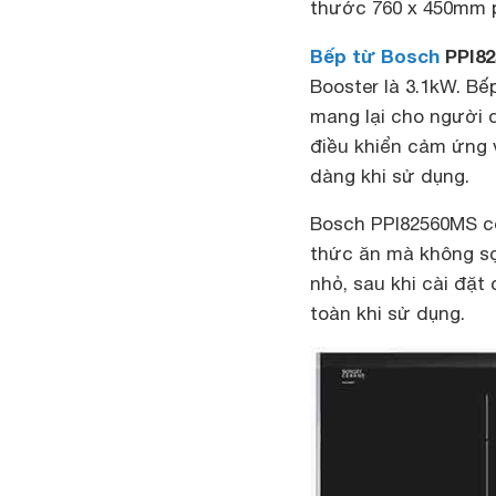
thước 760 x 450mm p
Bếp từ Bosch
PPI8
Booster là 3.1kW. B
mang lại cho người d
điều khiển cảm ứng
dàng khi sử dụng.
Bosch PPI82560MS có
thức ăn mà không sợ
nhỏ, sau khi cài đặ
toàn khi sử dụng.