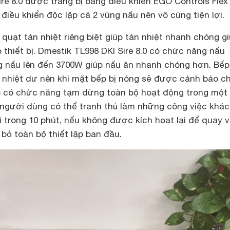
re 8.0 được trang bị bảng điều khiển EGO Controls Flex
điều khiển độc lập cả 2 vùng nấu nên vô cùng tiện lợi.
2 quạt tản nhiệt riêng biệt giúp tản nhiệt nhanh chóng g
thiết bị. Dmestik TL998 DKI Sire 8.0 có chức năng nấu
 nấu lên đến 3700W giúp nấu ăn nhanh chóng hơn. Bếp
nhiệt dư nên khi mặt bếp bị nóng sẽ được cảnh báo c
p có chức năng tạm dừng toàn bộ hoạt động trong một
 người dùng có thể tranh thủ làm những công việc khác
ì trong 10 phút, nếu không được kích hoạt lại để quay 
 bỏ toàn bộ thiết lập ban đầu.