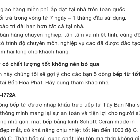
iao hàng miễn phí lắp đặt tại nhà trên toàn quốc.
 trả trong vòng từ 7 ngày – 1 tháng đầu sử dụng.
ảo trì dài hạn hơn tất cả tại nhà.
bán hàng chuyên nghiệp, tận tâm và nhiệt tình, cùng độ
 có trình độ chuyên môn, nghiệp vụ cao đã được đào tạ
m hài lòng cho khách hàng.
ừ có chất lượng tốt không nên bỏ qua
bếp từ tố
n này chúng tôi sẽ gợi ý cho các bạn 5 dòng
tại Bếp Hòa Phát. Hãy cùng tham khảo nhé.
-I772A
òng bếp từ được nhập khẩu trực tiếp từ Tây Ban Nha 
thông minh mang lại sự an toàn và tiện lợi cho người s
áng nhỏ gọn, mặt bếp bằng kính Schott Ceran made in
ẹp mắt, có khả năng chịu nhiệt tốt lên đến 1000 độ C,
 độ C. Thân bếp sử dụng chất liệu tôn mạ thép không gỉ