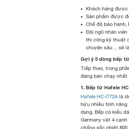
Khách hàng được g
Sản phẩm được đổi
Chế độ bảo hành, b
Đội ngũ nhân viên 
thi công kỹ thuật
chuyên sâu… sẽ là
Gợi ý 5 dòng bếp t
Tiếp theo, trong phầ
đang bán chạy nhất 
1. Bếp từ Hafele HC
Hafele HC-I772A
là d
hữu nhiều tính năng 
dụng. Bếp có kiểu d
Germany vát 4 cạnh đ
chống sốc nhiệt 800