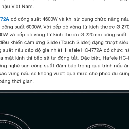
í hậu Việt Nam.
772A
có công suất 4600W và khi sử dụng chức năng nấ
ó công suất 6000W. Với bếp có vòng từ kích thước Ø 2
00W và bếp có vòng từ kích thước Ø 220mm công suất
iều khiển cảm ứng Slide (Touch Slider) dạng trượt siêu
g suất nấu cấp độ gia nhiệt. Hafele HC-I772A có chức n
ra mặt kính thì bếp sẽ tự động tắt. Đặc biệt, Hafele HC-
ông nghệ san công suất đảm bảo trong quá trình nấu ă
 các vùng nấu sẽ không vượt quá mức cho phép dù cùn
oảng thời gian.