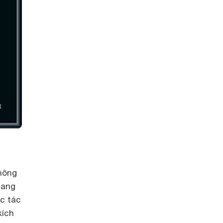
hông
sang
ực tác
kích