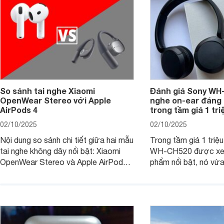
So sánh tai nghe Xiaomi
Đánh giá Sony WH-
OpenWear Stereo với Apple
nghe on-ear đáng
AirPods 4
trong tầm giá 1 tr
02/10/2025
02/10/2025
Nội dung so sánh chi tiết giữa hai mẫu
Trong tầm giá 1 triệ
tai nghe không dây nổi bật: Xiaomi
WH-CH520 được xe
OpenWear Stereo và Apple AirPods 4
phẩm nổi bật, nó vừa
sẽ nhằm giúp người dùng đưa ra lựa
pin ấn tượng vừa sở
chọn phù hợp nhất dựa trên nhu cầu
âm thanh ấn tượng 
và sở thích cá nhân. Cả hai đều là sản
chuyên gia đánh giá 
phẩm chất lượng cao, nhưng hướng
tới đối tượng khách hàng khác nhau.