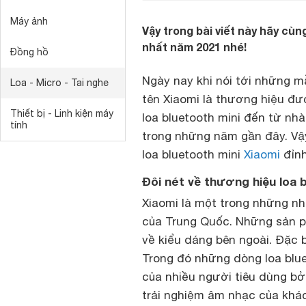
Máy ảnh
Vậy trong bài viết này hãy cùn
nhất năm 2021 nhé!
Đồng hồ
Ngày nay khi nói tới những 
Loa - Micro - Tai nghe
tên Xiaomi là thương hiệu đư
Thiết bị - Linh kiện máy
loa bluetooth mini đến từ nh
tính
trong những năm gần đây. Vậy
loa bluetooth mini
Xiaomi
đỉnh
Đôi nét về thương hiệu loa 
Xiaomi là một trong những nh
của Trung Quốc. Những sản p
về kiểu dáng bên ngoài. Đặc b
Trong đó những dòng loa blu
của nhiều người tiêu dùng bở
trải nghiệm âm nhạc của khá