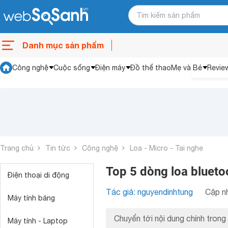
Danh mục sản phẩm
Công nghệ
Cuộc sống
Điện máy
Đồ thể thao
Mẹ và Bé
Revie
Trang chủ
Tin tức
Công nghệ
Loa - Micro - Tai nghe
Top 5 dòng loa blueto
Điện thoại di động
Tác giả: nguyendinhtung
Cập nh
Máy tính bảng
Chuyển tới nội dung chính trong 
Máy tính - Laptop