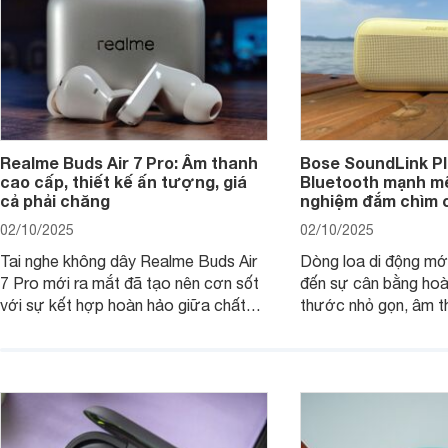
Realme Buds Air 7 Pro: Âm thanh
Bose SoundLink Pl
cao cấp, thiết kế ấn tượng, giá
Bluetooth mạnh mẽ
cả phải chăng
nghiệm đắm chìm 
02/10/2025
02/10/2025
Tai nghe không dây Realme Buds Air
Dòng loa di động m
7 Pro mới ra mắt đã tạo nên cơn sốt
đến sự cân bằng hoà
với sự kết hợp hoàn hảo giữa chất
thước nhỏ gọn, âm 
lượng âm thanh vượt trội, thiết kế
thời lượng pin ấn tư
hiện đại và mức giá cực kỳ cạnh
nó có xứng đáng với
tranh, chỉ dưới 2 triệu đồng.
xuất?