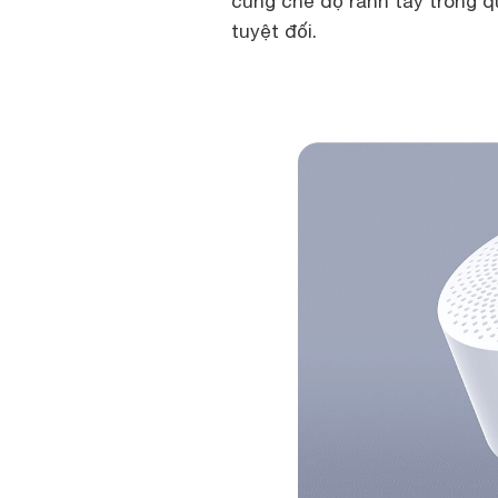
cùng chế độ rảnh tay trong q
tuyệt đối.