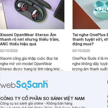
Xiaomi OpenWear Stereo: Âm
Tai nghe OnePlus 
thanh rõ nét nhưng thiếu trầm,
thanh tuyệt vời, n
ANC thiếu hiệu quả
đáng mua?
02/10/2025
02/10/2025
Xiaomi cũng gia nhập cuộc đua tai
OnePlus Buds 4 là mộ
nghe mở với model OpenWear
nghe không dây tuyệt
Stereo được trang bị tính năng khử
lượng âm thanh xuất
tiếng ồn chủ động (ANC). Nhưng liệu
nghệ hai driver và h
chất lượng âm thanh và hiệu quả khử
khử tiếng ồn ấn tượng
ồn của chiếc tai nghe Xiaomi này có
tiến. Tuy nhiên, thời
đủ sức thuyết phục người dùng?
là một điểm hạn chế 
người dùng.
CÔNG TY CỔ PHẦN SO SÁNH VIỆT NAM
Công cụ so sánh giá online - Không bán hàng