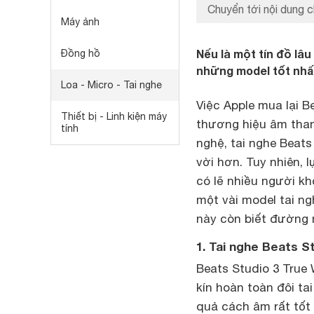
Chuyển tới nội dung c
Máy ảnh
Nếu là một tín đồ lâ
Đồng hồ
những model tốt nhất 
Loa - Micro - Tai nghe
Việc Apple mua lại B
Thiết bị - Linh kiện máy
thương hiệu âm thanh
tính
nghệ, tai nghe Beats
vời hơn. Tuy nhiên, 
có lẽ nhiều người kh
một vài model tai n
này còn biết đường
1. Tai nghe Beats S
Beats Studio 3 True 
kín hoàn toàn đôi tai
quả cách âm rất tốt