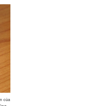
âm của
cũng