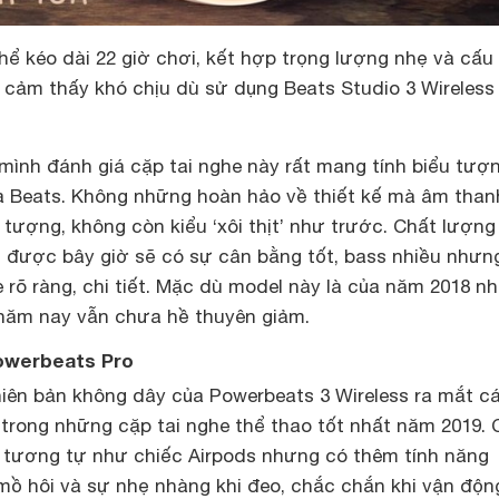
thể kéo dài 22 giờ chơi, kết hợp trọng lượng nhẹ và cấu
 cảm thấy khó chịu dù sử dụng Beats Studio 3 Wireless
mình đánh giá cặp tai nghe này rất mang tính biểu tượ
ủa Beats. Không những hoàn hảo về thiết kế mà âm than
n tượng, không còn kiểu ‘xôi thịt’ như trước. Chất lượn
 được bây giờ sẽ có sự cân bằng tốt, bass nhiều nhưn
le rõ ràng, chi tiết. Mặc dù model này là của năm 2018 n
năm nay vẫn chưa hề thuyên giảm.
Powerbeats Pro
hiên bản không dây của Powerbeats 3 Wireless ra mắt c
 trong những cặp tai nghe thể thao tốt nhất năm 2019.
tương tự như chiếc Airpods nhưng có thêm tính năng
ồ hôi và sự nhẹ nhàng khi đeo, chắc chắn khi vận độn