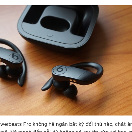
werbeats Pro không hề ngán bất kỳ đối thủ nào, chất 
mẽ. Nó mạnh đến nỗi dù không có ear tip vừa tai bạn 