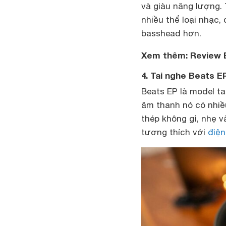
và giàu năng lượng.
nhiều thể loại nhạc,
basshead hơn.
Xem thêm: Review B
4. Tai nghe Beats E
Beats EP là model ta
âm thanh nó có nhiều
thép không gỉ, nhẹ v
tương thích với
điện