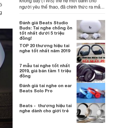
không dây (TWS) thế hệ mới dành cho
ó
người yêu thể thao, đã chính thức ra mắt,
g
hứa hẹn mang đến trải nghiệm nghe nhạc
và theo dõi sức khỏe vượt trội.
Đánh giá Beats Studio
Buds: Tai nghe chống ồn
tốt nhất dưới 5 triệu
đồng!
TOP 20 thương hiệu tai
nghe tốt nhất năm 2019
7 mẫu tai nghe tốt nhất
2019, giá bán tầm 1 triệu
đồng
Đánh giá tai nghe on ear
Beats Solo Pro
Beats - thương hiệu tai
nghe dành cho giới trẻ