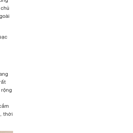
 chủ
goài
 sạc
rang
rất
 rộng
 cắm
, thời