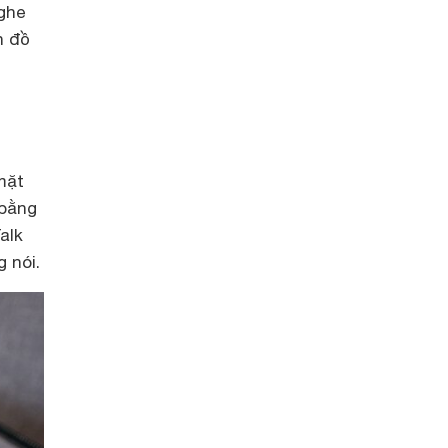
ghe
n đồ
mặt
 bằng
alk
 nói.