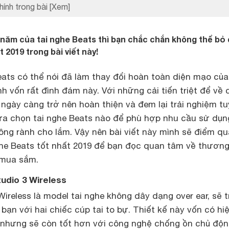
hính trong bài
[Xem]
u năm của tai nghe Beats thì bạn chắc chắn không thể bỏ
2019 trong bài viết này!
eats có thể nói đã làm thay đổi hoàn toàn diện mạo của
 vốn rất đình đám này. Với những cải tiến triệt để về 
 ngày càng trở nên hoàn thiện và đem lại trải nghiệm tu
lựa chọn tai nghe Beats nào để phù hợp nhu cầu sử dụng
ông rành cho lắm. Vậy nên bài viết này mình sẽ điểm qu
ghe Beats tốt nhất 2019 để bạn đọc quan tâm về thương
 mua sắm.
tudio 3 Wireless
Wireless là model tai nghe không dây dạng over ear, sẽ 
 bạn với hai chiếc cúp tai to bự. Thiết kế này vốn có hi
 nhưng sẽ còn tốt hơn với công nghệ chống ồn chủ độ