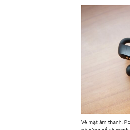
Về mặt âm thanh, Po
nó bùng nổ và mạnh 