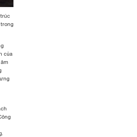
 trúc
 trong
ng
h của
g âm
g
hưng
ách
 Công
g.