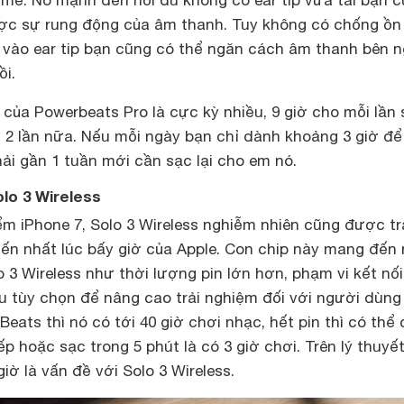
ợc sự rung động của âm thanh. Tuy không có chống ồn
vào ear tip bạn cũng có thể ngăn cách âm thanh bên n
ồi.
 của Powerbeats Pro là cực kỳ nhiều, 9 giờ cho mỗi lần
 2 lần nữa. Nếu mỗi ngày bạn chỉ dành khoảng 3 giờ để
hải gần 1 tuần mới cần sạc lại cho em nó.
olo 3 Wireless
ểm iPhone 7, Solo 3 Wireless nghiễm nhiên cũng được t
tiến nhất lúc bấy giờ của Apple. Con chip này mang đến 
o 3 Wireless như thời lượng pin lớn hơn, phạm vi kết nối
u tùy chọn để nâng cao trải nghiệm đối với người dùng
Beats thì nó có tới 40 giờ chơi nhạc, hết pin thì có thể
p hoặc sạc trong 5 phút là có 3 giờ chơi. Trên lý thuyết
iờ là vấn đề với Solo 3 Wireless.