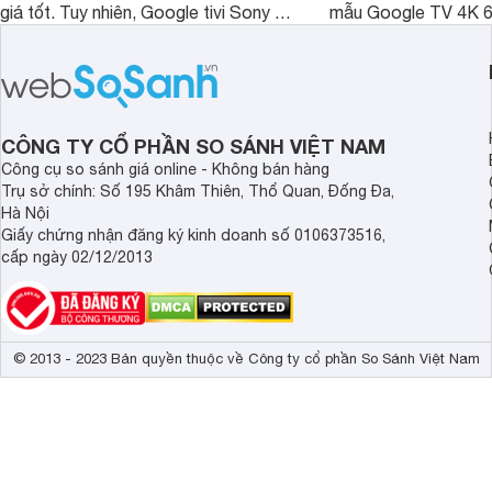
giá tốt. Tuy nhiên, Google tivi Sony 55
mẫu Google TV 4K 6
inch K-55S25VM2 lại là một trường
trang bị bộ xử lý XR
hợp đáng chú ý khi có mức giá dễ
tảng Google TV cùng
tiếp cận hơn dù mới ra mắt trong năm
nghệ hỗ trợ nâng cao
2025.
ảnh và âm thanh.
CÔNG TY CỔ PHẦN SO SÁNH VIỆT NAM
Công cụ so sánh giá online - Không bán hàng
Trụ sở chính: Số 195 Khâm Thiên, Thổ Quan, Đống Đa,
Hà Nội
Giấy chứng nhận đăng ký kinh doanh số 0106373516,
cấp ngày 02/12/2013
© 2013 - 2023 Bản quyền thuộc về Công ty cổ phần So Sánh Việt Nam