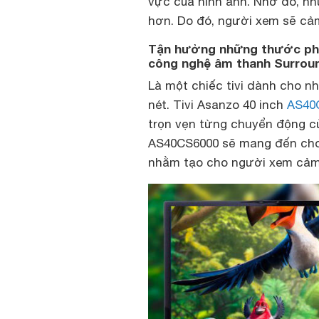
vực của hình ảnh. Nhờ đó, n
hơn. Do đó, người xem sẽ cả
Tận hưởng những thước phi
công nghệ âm thanh Surrou
Là một chiếc tivi dành cho nh
nét. Tivi Asanzo 40 inch
AS40
trọn vẹn từng chuyển động của
AS40CS6000 sẽ mang đến cho 
nhằm tạo cho người xem cảm 