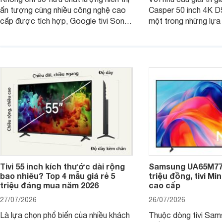
ấn tượng cùng nhiều công nghệ cao
Casper 50 inch 4K 
cấp được tích hợp, Google tivi Sony
một trong những lựa
4K 65 inch K-65S20M2 hiện còn đang
trong phân khúc nhờ
được nhiều cửa hàng điện máy giảm
cùng mức giá đang đ
giá sâu.
thống bán lẻ điều ch
hấp dẫn.
Tivi 55 inch kích thước dài rộng
Samsung UA65M77H
bao nhiêu? Top 4 mẫu giá rẻ 5
triệu đồng, tivi Mi
triệu đáng mua năm 2026
cao cấp
27/07/2026
26/07/2026
Là lựa chọn phổ biến của nhiều khách
Thuộc dòng tivi Sam