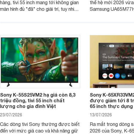
hàng, tivi 55 inch mang tới không gian
thế hệ mới 2026 vừa t
màn hình đủ "đã" cho giải trí, tuy nhiên
Samsung UA65M77HA 
việc lựa chọn cũng cần hợp với với
trang
không gian sử dụng. Vậy tivi 55 inch
kích thước dài rộng bao nhiêu cm và
dùng cho phòng bao nhiêu m2?
Sony K-55S25VM2 hạ giá còn 8,3
Sony K-65XR33VM2
triệu đồng, tivi 55 inch chất
được giảm tới 8 tr
lượng cho gia đình Việt
65 inch thực dụng
23/07/2026
13/07/2026
Các dòng tivi Sony thường được biết
Ra mắt trong dòng 
đến với mức giá cao và khả năng giữ
2026 của Sony, K-6