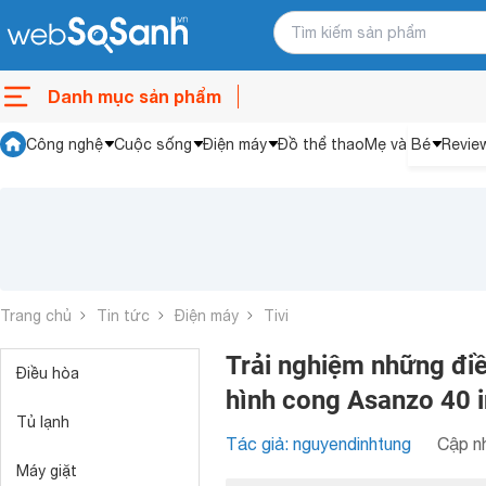
Danh mục sản phẩm
Công nghệ
Cuộc sống
Điện máy
Đồ thể thao
Mẹ và Bé
Revie
Trang chủ
Tin tức
Điện máy
Tivi
Trải nghiệm những điề
Điều hòa
hình cong Asanzo 40
Tủ lạnh
Tác giả: nguyendinhtung
Cập nh
Máy giặt