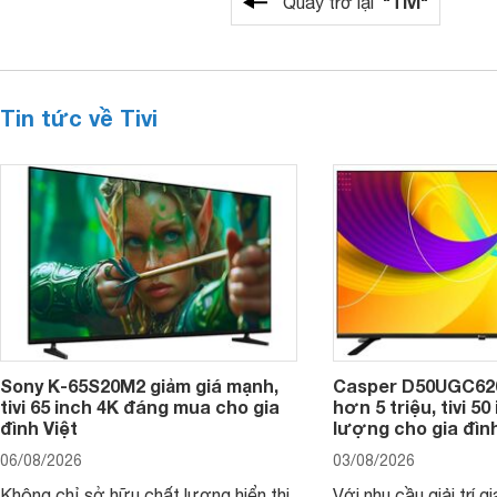
"Tivi"
Quay trở lại
Tin tức về Tivi
Sony K-65S20M2 giảm giá mạnh,
Casper D50UGC620 
tivi 65 inch 4K đáng mua cho gia
hơn 5 triệu, tivi 5
đình Việt
lượng cho gia đình
06/08/2026
03/08/2026
Không chỉ sở hữu chất lượng hiển thị
Với nhu cầu giải trí gi