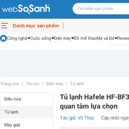
Danh mục sản phẩm
Công nghệ
Cuộc sống
Điện máy
Đồ thể thao
Mẹ và Bé
Revie
Trang chủ
Tin tức
Điện máy
Tủ lạnh
Tủ lạnh Hafele HF-BF
Điều hòa
quan tâm lựa chọn
Tủ lạnh
Tác giả: Vũ Thúy
Cập nhật ngày
Máy giặt