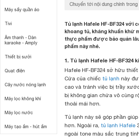
Chuyển tới nội dung chính trong 
Máy sấy quần áo
Tủ lạnh Hafele HF-BF324 với 
Tivi
khoang tủ, kháng khuẩn khử mù
Âm thanh - Dàn
thực phẩm được bảo quản lâu 
karaoke - Amply
phẩm này nhé.
Thiết bị sưởi
1. Tủ lạnh Hafele HF-BF324 
Hafele HF-BF324 sở hữu thiết
Quạt điện
Cửa của chiếc
tủ lạnh
này đượ
Cây nước nóng lạnh
cao và tránh việc bị trầy xư
bị không gian chứa vô cùng r
Máy lọc không khí
thoải mái hơn.
Máy lọc nước
Tủ lạnh này sẽ góp phần giúp 
hơn. Ngoài ra,
tủ lạnh Hafele
3
Máy tạo ẩm - hút ẩm
ngoài tone màu sắc trung tính