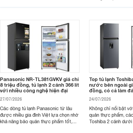
trình giảm giá, trở t
quyền, được hãng công bố có khả
đáng cân nhắc cho cá
năng giảm tới 90% dư lượng thuốc
đang tìm kiếm sản ph
trừ sâu còn tồn đọng trên thực phẩm.
nhiều công nghệ.
Panasonic NR-TL381GVKV giá chỉ
Top tủ lạnh Toshib
8 triệu đồng, tủ lạnh 2 cánh 366 lít
nước bên ngoài giá
với nhiều công nghệ hiện đại
đồng, có cả làm đ
27/07/2026
24/07/2026
Các dòng tủ lạnh Panasonic từ lâu
Không chỉ nổi bật vớ
được nhiều gia đình Việt lựa chọn nhờ
quản thực phẩm, các
khả năng bảo quản thực phẩm tốt,
Toshiba 2 cánh dướ
vận hành bền bỉ cùng nhiều công nghệ
trang bị vòi lấy nước