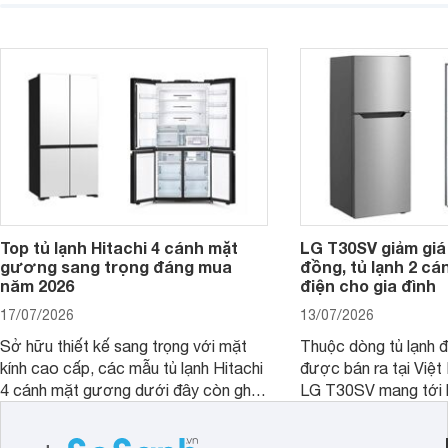
hiện đại. Tuy nhiên, mức giá thường
lợi, mang đến trải ng
cao hơn so với nhiều sản phẩm cùng
nghi hơn cho gia đình 
phân khúc khiến không ít người dùng
phải cân nhắc. Trên thị trường hiện
nay, Panasonic
Top tủ lạnh Hitachi 4 cánh mặt
LG T30SV giảm giá 
gương sang trọng đáng mua
đồng, tủ lạnh 2 cá
năm 2026
điện cho gia đình
17/07/2026
13/07/2026
Sở hữu thiết kế sang trọng với mặt
Thuộc dòng tủ lạnh 
kính cao cấp, các mẫu tủ lạnh Hitachi
được bán ra tại Việ
4 cánh mặt gương dưới đây còn ghi
LG T30SV mang tới 
điểm nhờ dung tích lớn cùng nhiều
lượng với những trang
công nghệ bảo quản hiện đại, đáp ứng
mức giá bán dễ tiếp 