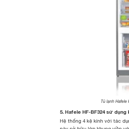
Tủ lạnh Hafele
5. Hafele HF-BF324 sử dụng k
Hệ thống 4 kệ kính với tác d
này sở hữu lớp khung viền với