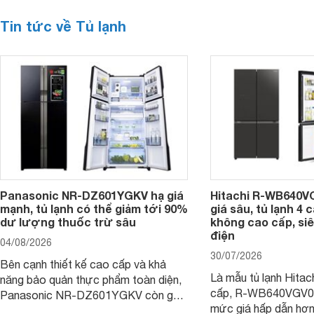
Tin tức về Tủ lạnh
Panasonic NR-DZ601YGKV hạ giá
Hitachi R-WB640V
mạnh, tủ lạnh có thể giảm tới 90%
giá sâu, tủ lạnh 4
dư lượng thuốc trừ sâu
không cao cấp, siê
điện
04/08/2026
30/07/2026
Bên cạnh thiết kế cao cấp và khả
Là mẫu tủ lạnh Hitac
năng bảo quản thực phẩm toàn diện,
cấp, R-WB640VGV0 
Panasonic NR-DZ601YGKV còn gây
mức giá hấp dẫn hơ
chú ý với công nghệ Nanoe™ X độc