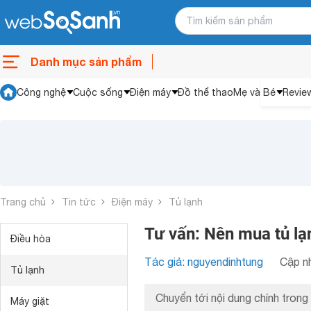
Danh mục sản phẩm
Công nghệ
Cuộc sống
Điện máy
Đồ thể thao
Mẹ và Bé
Revie
Trang chủ
Tin tức
Điện máy
Tủ lạnh
Tư vấn: Nên mua tủ lạ
Điều hòa
Tác giả: nguyendinhtung
Cập nh
Tủ lạnh
Chuyển tới nội dung chính trong 
Máy giặt