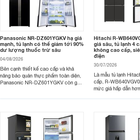
Panasonic NR-DZ601YGKV hạ giá
Hitachi R-WB640V
mạnh, tủ lạnh có thể giảm tới 90%
giá sâu, tủ lạnh 4
dư lượng thuốc trừ sâu
không cao cấp, siê
điện
04/08/2026
30/07/2026
Bên cạnh thiết kế cao cấp và khả
Là mẫu tủ lạnh Hitac
năng bảo quản thực phẩm toàn diện,
cấp, R-WB640VGV0 
Panasonic NR-DZ601YGKV còn gây
mức giá hấp dẫn hơ
chú ý với công nghệ Nanoe™ X độc
trình giảm giá, trở t
quyền, được hãng công bố có khả
đáng cân nhắc cho cá
năng giảm tới 90% dư lượng thuốc
đang tìm kiếm sản ph
trừ sâu còn tồn đọng trên thực phẩm.
nhiều công nghệ.