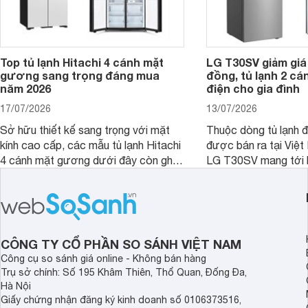
Top tủ lạnh Hitachi 4 cánh mặt
LG T30SV giảm giá 
gương sang trọng đáng mua
đồng, tủ lạnh 2 cá
năm 2026
điện cho gia đình
17/07/2026
13/07/2026
Sở hữu thiết kế sang trọng với mặt
Thuộc dòng tủ lạnh 
kính cao cấp, các mẫu tủ lạnh Hitachi
được bán ra tại Việ
4 cánh mặt gương dưới đây còn ghi
LG T30SV mang tới 
điểm nhờ dung tích lớn cùng nhiều
lượng với những trang
công nghệ bảo quản hiện đại, đáp ứng
mức giá bán dễ tiếp 
tốt nhu cầu lưu trữ thực phẩm của gia
nhiều khách hàng Việ
đình.
CÔNG TY CỔ PHẦN SO SÁNH VIỆT NAM
Công cụ so sánh giá online - Không bán hàng
Trụ sở chính: Số 195 Khâm Thiên, Thổ Quan, Đống Đa,
Hà Nội
Giấy chứng nhận đăng ký kinh doanh số 0106373516,