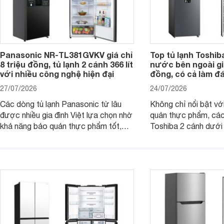
Panasonic NR-TL381GVKV giá chỉ
Top tủ lạnh Toshib
8 triệu đồng, tủ lạnh 2 cánh 366 lít
nước bên ngoài giá
với nhiều công nghệ hiện đại
đồng, có cả làm đ
27/07/2026
24/07/2026
Các dòng tủ lạnh Panasonic từ lâu
Không chỉ nổi bật vớ
được nhiều gia đình Việt lựa chọn nhờ
quản thực phẩm, các
khả năng bảo quản thực phẩm tốt,
Toshiba 2 cánh dướ
vận hành bền bỉ cùng nhiều công nghệ
trang bị vòi lấy nước
hiện đại. Tuy nhiên, mức giá thường
lợi, mang đến trải ng
cao hơn so với nhiều sản phẩm cùng
nghi hơn cho gia đình 
phân khúc khiến không ít người dùng
phải cân nhắc. Trên thị trường hiện
nay, Panasonic