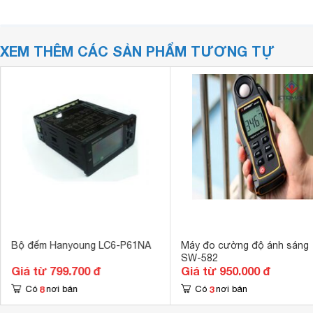
XEM THÊM CÁC SẢN PHẨM TƯƠNG TỰ
Bộ đếm Hanyoung LC6-P61NA
Máy đo cường độ ánh sáng
SW-582
Giá từ 799.700 đ
Giá từ 950.000 đ
8
3
Có
nơi bán
Có
nơi bán