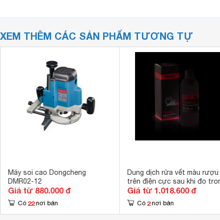
XEM THÊM CÁC SẢN PHẨM TƯƠNG TỰ
Máy soi cao Dongcheng
Dung dịch rửa vết màu rượu
DMR02-12
trên điện cực sau khi đo tro
Giá từ 880.000 đ
Giá từ 1.018.600 đ
rượu HANNA HI70636L (500 
22
2
Có
nơi bán
Có
nơi bán