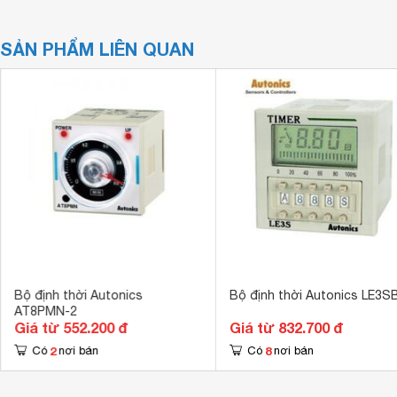
SẢN PHẨM LIÊN QUAN
Bộ định thời Autonics
Bộ định thời Autonics LE3S
AT8PMN-2
Giá từ 552.200 đ
Giá từ 832.700 đ
2
8
Có
nơi bán
Có
nơi bán