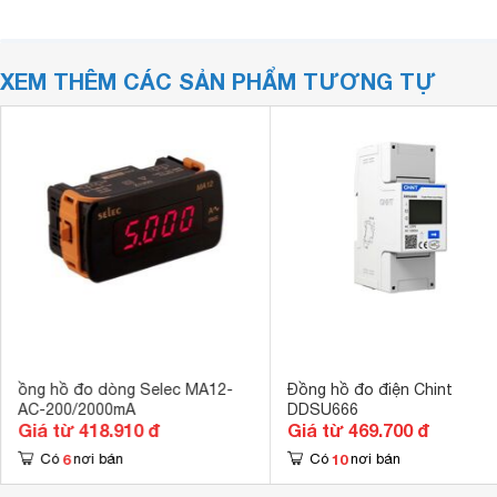
XEM THÊM CÁC SẢN PHẨM TƯƠNG TỰ
ồng hồ đo dòng Selec MA12-
Đồng hồ đo điện Chint
AC-200/2000mA
DDSU666
Giá từ 418.910 đ
Giá từ 469.700 đ
6
10
Có
nơi bán
Có
nơi bán