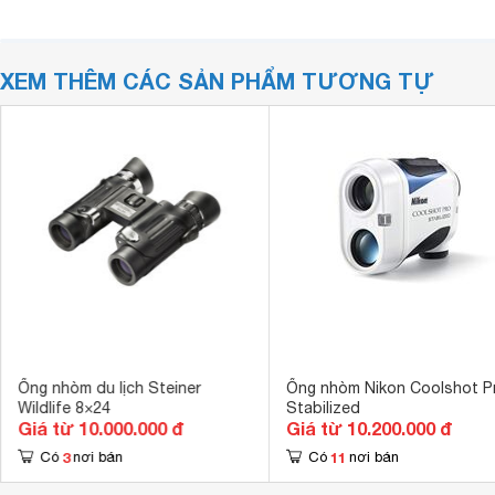
XEM THÊM CÁC SẢN PHẨM TƯƠNG TỰ
Ống nhòm du lịch Steiner
Ống nhòm Nikon Coolshot P
Wildlife 8×24
Stabilized
Giá từ 10.000.000 đ
Giá từ 10.200.000 đ
3
11
Có
nơi bán
Có
nơi bán