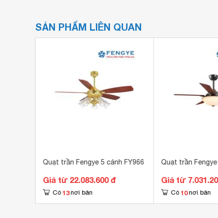
SẢN PHẨM LIÊN QUAN
ye FY962
Quạt trần Fengye 5 cánh FY966
Quạt trần Fengye
Giá từ 22.083.600 đ
Giá từ 7.031.2
13
10
Có
nơi bán
Có
nơi bán