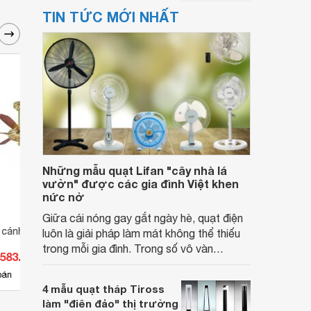
TIN TỨC MỚI NHẤT
Những mẫu quạt Lifan "cây nhà lá
vườn" được các gia đình Việt khen
nức nở
Giữa cái nóng gay gắt ngày hè, quạt điện
5 cánh Fengye FY969
Quạt trần Fengye 5 cánh FY515
Quạt 
luôn là giải pháp làm mát không thể thiếu
trong mỗi gia đình. Trong số vô vàn
.583.400 đ
Giá từ 6.050.000 đ
Giá 
thương hiệu trên thị trường, Lifan là cái
10
bán
Có
nơi bán
Có
tên quen thuộc, được nhiều gia đình tin
4 mẫu quạt tháp Tiross
tưởng lựa chọn.
làm "điên đảo" thị trường