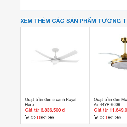
XEM THÊM CÁC SẢN PHẨM TƯƠNG 
uroto
Quạt trần đèn 5 cánh Royal
Quạt trần đèn Mo
Hero
Air 44YP-6006
Giá từ 6.836.500 đ
Giá từ 11.649.
13
1
Có
nơi bán
Có
nơi bán