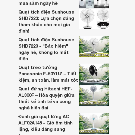
mua sắm ngày hè
Quạt tích điện Sunhouse
SHD7223: Lựa chọn đáng
tham khảo cho mọi gia
đình!
Quạt tích điện Sunhouse
SHD7223 - "Bảo hiểm"
ngày hè, không lo mất
điện
Quạt treo tường
Panasonic F-50YUZ – Tiết
kiệm, an toàn, làm mát tốt
Quạt đứng Hitachi HEF-
AL300F – Hòa quyện giữa
thiết kế tinh tế và công
nghệ hiện đại
Đánh giá quạt lửng AC
ALF02A145 - Gió êm tĩnh
lặng, kiểu dáng sang