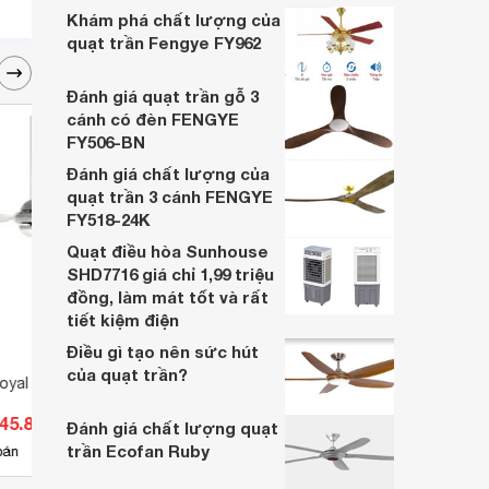
giúp bạn giải đáp chi tiết.
Khám phá chất lượng của
quạt trần Fengye FY962
Đánh giá quạt trần gỗ 3
cánh có đèn FENGYE
FY506-BN
Đánh giá chất lượng của
quạt trần 3 cánh FENGYE
FY518-24K
Quạt điều hòa Sunhouse
SHD7716 giá chỉ 1,99 triệu
đồng, làm mát tốt và rất
tiết kiệm điện
Điều gì tạo nên sức hút
của quạt trần?
oyal 2 cánh Libellula
Quạt trần đèn Mountain Air 4
Quạt 
cánh 44YP-6004
445.800 đ
Giá từ 11.649.000 đ
Giá 
Đánh giá chất lượng quạt
trần Ecofan Ruby
1
bán
Có
nơi bán
Có