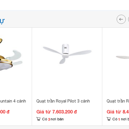
TỰ
untain 4 cánh
Quạt trần Royal Pilot 3 cánh
Quạt trần R
000 đ
Giá từ 7.603.200 đ
Giá từ 8.
3
1
Có
nơi bán
Có
nơi 