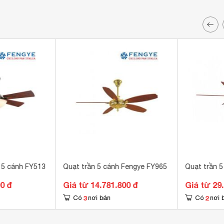
 5 cánh FY513
Quạt trần 5 cánh Fengye FY965
Quạt trần 
00 đ
Giá từ 14.781.800 đ
Giá từ 29
3
2
Có
nơi bán
Có
nơi 