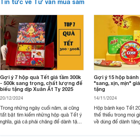
Tin tức về Tư vấn mua sắm
Gợi ý 7 hộp quà Tết giá tầm 300k
Gợi ý 15 hộp bánh
- 500k sang trọng, chất lượng để
"sang, xịn, mịn" giá
biếu tặng dịp Xuân Ất Tỵ 2025
tặng
20/12/2024
14/11/2024
Trong những ngày cuối năm, ai cũng
Hộp bánh kẹo Tết 20
tất bật tìm kiếm những hộp quà Tết ý
thể thiếu trong mọi g
nghĩa, giá cả phải chăng để dành tặng
về dùng để dành tặng
cho người thân, bạn bè, đồng nghiệp.
bè hoặc để chưng tr
Hãy để Websosanh.vn giới thiệu cho
tiên. Trong bài viết