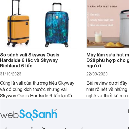
So sánh vali Skyway Oasis
Máy làm sữa hạt m
Hardside 6 tấc và Skyway
D28 phù hợp cho gi
Richland 6 tấc
người
31/10/2023
22/09/2023
Cùng là vali của thương hiệu Skyway
Bài review dưới đây 
và có cùng kích thước nhưng vali
nhìn rõ nét về những 
Skyway Oasis Hardside 6 tấc lại đắt
nghệ và thiết kế mà
hơn Vali Skyway Richland 6 tấc tận 1
Seka LN-D28 sở hữu
triệu đồng.
thể đưa ra quyết địn