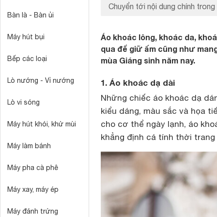
Chuyển tới nội dung chính trong 
Bàn là - Bàn ủi
Áo khoác lông, khoác da, kho
Máy hút bụi
qua để giữ ấm cũng như mang l
Bếp các loại
mùa Giáng sinh năm nay.
Lò nướng - Vỉ nướng
1. Áo khoác dạ dài
Những chiếc áo khoác dạ dán
Lò vi sóng
kiểu dáng, màu sắc và họa ti
cho cơ thể ngày lạnh, áo kho
Máy hút khói, khử mùi
khẳng định cá tính thời trang
Máy làm bánh
Máy pha cà phê
Máy xay, máy ép
Máy đánh trứng