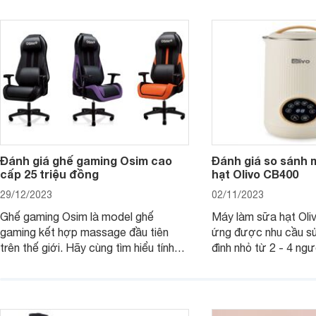
bạn 7 mẫu hộp quà Tết giá tầm 300k
sẽ giới thiệu cho bạ
- 500k đẹp mắt nhé.
2025 mới vừa sang, 
mua sắm cuối năm.
Đánh giá ghế gaming Osim cao
Đánh giá so sánh 
cấp 25 triệu đồng
hạt Olivo CB400
29/12/2023
02/11/2023
Ghế gaming Osim là model ghế
Máy làm sữa hạt Ol
gaming kết hợp massage đầu tiên
ứng được nhu cầu sử
trên thế giới. Hãy cùng tìm hiểu tính
đình nhỏ từ 2 - 4 ng
năng và chất lượng của sản phẩm
qua bài đánh giá dướ
ngay trong bài viết sau.
hơn về dòng máy này