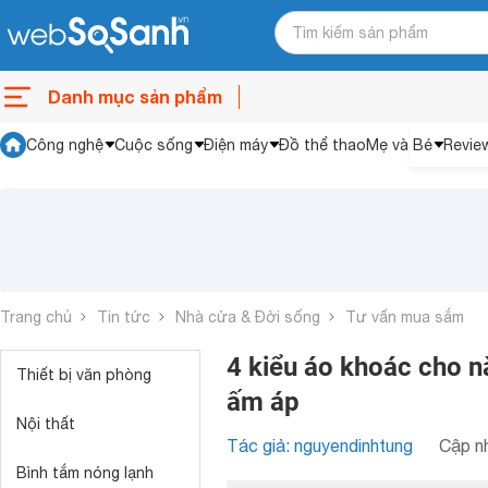
Danh mục sản phẩm
Công nghệ
Cuộc sống
Điện máy
Đồ thể thao
Mẹ và Bé
Revie
Trang chủ
Tin tức
Nhà cửa & Đời sống
Tư vấn mua sắm
4 kiểu áo khoác cho 
Thiết bị văn phòng
ấm áp
Nội thất
Tác giả: nguyendinhtung
Cập nh
Bình tắm nóng lạnh