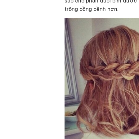
sao cho phần đuôi bím được g
trông bồng bềnh hơn.