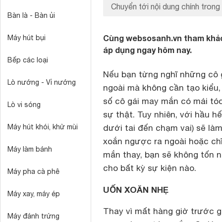
Chuyển tới nội dung chính trong 
Bàn là - Bàn ủi
Cùng websosanh.vn tham khảo
Máy hút bụi
áp dụng ngay hôm nay.
Bếp các loại
Nếu bạn từng nghĩ những cô g
Lò nướng - Vỉ nướng
ngoài mà không cần tạo kiểu,
số cô gái may mắn có mái tóc
Lò vi sóng
sự thật. Tuy nhiên, với hầu h
Máy hút khói, khử mùi
dưới tai đến chạm vai) sẽ làm
xoắn ngược ra ngoài hoặc ch
Máy làm bánh
mắn thay, bạn sẽ không tốn n
cho bất kỳ sự kiện nào.
Máy pha cà phê
UỐN XOĂN NHẸ
Máy xay, máy ép
Thay vì mất hàng giờ trước g
Máy đánh trứng