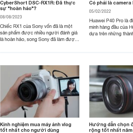
CyberShort DSC-RX1R: Đã thực
Có phải là camera
sự "hoàn hảo"?
05/02/2022
08/08/2023
Huawei P40 Pro là đi
Chiếc RX1 của Sony vốn đã là một
minh hàng đầu của H
sản phẩm được nhiều người đánh giá
dựa trên những thàn
là hoàn hảo, song Sony đã làm được
hệ P20 Pro và P30 P
điều không thể: gia tăng sức mạnh
P40 Pro được nhắm m
cho RX1, loại bỏ màng lọc LPF (bộ
đến các nhiếp ảnh g
lọc thông thấp) và cải tiến tính năng
xem chiếc camera c
xử lý ảnh JPEG.
Pro đem đến những g
Kinh nghiệm mua máy ảnh vlog
Hướng dẫn chọn ố
tốt nhất cho người dùng
rộng tốt nhất năm