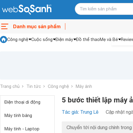
Danh mục sản phẩm
Công nghệ
Cuộc sống
Điện máy
Đồ thể thao
Mẹ và Bé
Revie
Trang chủ
Tin tức
Công nghệ
Máy ảnh
5 bước thiết lập máy 
Điện thoại di động
Tác giả: Trung Lê
Cập nhật ngà
Máy tính bảng
Chuyển tới nội dung chính trong 
Máy tính - Laptop