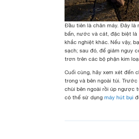
Đầu tiên là chân máy. Đây l
bẩn, nước và cát, đặc biệt l
khắc nghiệt khác. Nếu vậy, b
sạch; sau đó, để giảm nguy 
trơn trên các bộ phận kim loạ
Cuối cùng, hãy xem xét đến c
trong và bên ngoài túi. Trước 
chùi bên ngoài rồi úp ngược t
có thể sử dụng
máy hút bụi
để