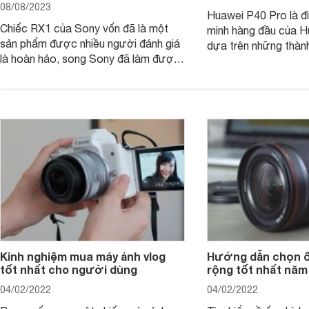
08/08/2023
Huawei P40 Pro là đi
Chiếc RX1 của Sony vốn đã là một
minh hàng đầu của H
sản phẩm được nhiều người đánh giá
dựa trên những thàn
là hoàn hảo, song Sony đã làm được
hệ P20 Pro và P30 P
điều không thể: gia tăng sức mạnh
P40 Pro được nhắm m
cho RX1, loại bỏ màng lọc LPF (bộ
đến các nhiếp ảnh g
lọc thông thấp) và cải tiến tính năng
xem chiếc camera c
xử lý ảnh JPEG.
Pro đem đến những g
Kinh nghiệm mua máy ảnh vlog
Hướng dẫn chọn ố
tốt nhất cho người dùng
rộng tốt nhất năm
04/02/2022
04/02/2022