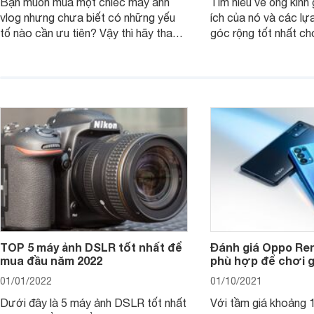
Bạn muốn mua một chiếc máy ảnh
Tìm hiểu về ống kính g
vlog nhưng chưa biết có những yếu
ích của nó và các lự
tố nào cần ưu tiên? Vậy thì hãy tham
góc rộng tốt nhất ch
khảo một số mẹo dưới đây của
ảnh của bạn.
Websosanh.
TOP 5 máy ảnh DSLR tốt nhất để
Đánh giá Oppo Ren
mua đầu năm 2022
phù hợp để chơi 
01/01/2022
01/10/2021
Dưới đây là 5 máy ảnh DSLR tốt nhất
Với tầm giá khoảng 10