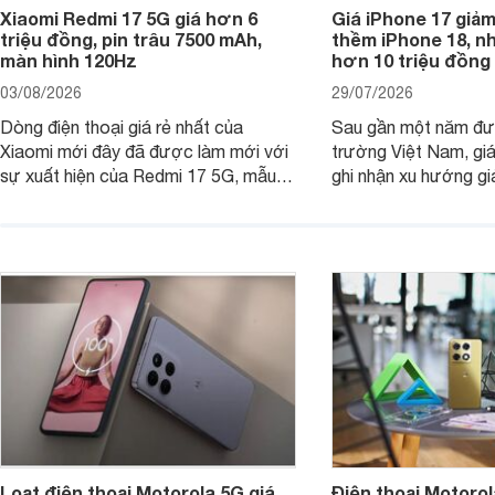
Xiaomi Redmi 17 5G giá hơn 6
Giá iPhone 17 giả
triệu đồng, pin trâu 7500 mAh,
thềm iPhone 18, n
màn hình 120Hz
hơn 10 triệu đồng
03/08/2026
29/07/2026
Dòng điện thoại giá rẻ nhất của
Sau gần một năm đượ
Xiaomi mới đây đã được làm mới với
trường Việt Nam, gi
sự xuất hiện của Redmi 17 5G, mẫu
ghi nhận xu hướng gi
máy đang nhận được sự quan tâm
cửa hàng phân phối c
của nhiều khách hàng.
nhiên, mức độ giảm 
máy có sự khác biệt 
Loạt điện thoại Motorola 5G giá
Điện thoại Motoro