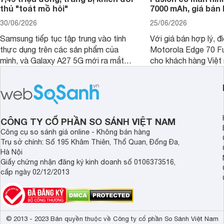
thủ "toát mồ hôi"
7000 mAh, giá bán 
30/06/2026
25/06/2026
Samsung tiếp tục tập trung vào tính
Với giá bán hợp lý, đ
thực dụng trên các sản phẩm của
Motorola Edge 70 Fu
mình, và Galaxy A27 5G mới ra mắt
cho khách hàng Việt
thể hiện rõ định hướng này khi mang
smartphone chất lượ
tới cho người dùng một thiết bị chất
trang bị hiện đại hàn
lượng với nhiều trang bị ấn tượng và
khúc.
độ bền bỉ cho nhu cầu sử dụng lâu
dài.
CÔNG TY CỔ PHẦN SO SÁNH VIỆT NAM
Công cụ so sánh giá online - Không bán hàng
Trụ sở chính: Số 195 Khâm Thiên, Thổ Quan, Đống Đa,
Hà Nội
Giấy chứng nhận đăng ký kinh doanh số 0106373516,
cấp ngày 02/12/2013
© 2013 - 2023 Bản quyền thuộc về Công ty cổ phần So Sánh Việt Nam