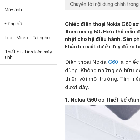
Chuyển tới nội dung chính trong 
Máy ảnh
Chiếc điện thoại Nokia G60 sở 
Đồng hồ
thêm mạng 5G. Hơn thế mẫu đi
Loa - Micro - Tai nghe
nhật cho hệ điều hành. Sản p
khảo bài viết dưới đây để rõ 
Thiết bị - Linh kiện máy
tính
Điện thoại Nokia
G60
là chiếc
dùng. Không những sở hữu c
thiện với môi trường. Tìm hiể
dưới đây.
1. Nokia G60 có thiết kế đầ