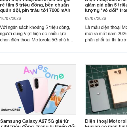
rẻ tầm 5 triệu đồng, bền chuẩn
giảm giá gần 5 tri
quân đội, pin trâu tới 7000 mAh
lượng "vô đối" tr
16/07/2026
08/07/2026
Với ngân sách khoảng 5 triệu đồng,
Là mẫu điện thoại Mo
người dùng Việt hiện có nhiều lựa
mới ra mắt năm 202
chọn điện thoại Motorola 5G phù hợp
phân phối tại thị trư
với các nhu cầu sử dụng phổ biến, từ
Motorola Signature
giải trí, chụp ảnh đến làm việc hằng
khúc cao cấp. Hiện 
ngày.
được nhiều đại lý á
trình giảm giá hấp d
thêm một lựa chọn c
người dùng Việt.
Samsung Galaxy A27 5G giá từ
Điện thoại Motorol
7,49 triệu đồng, trang bị khiến đối
Fusion có màn hình