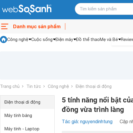
Danh mục sản phẩm
Công nghệ
Cuộc sống
Điện máy
Đồ thể thao
Mẹ và Bé
Revie
Trang chủ
Tin tức
Công nghệ
Điện thoại di động
5 tính năng nổi bật củ
Điện thoại di động
đồng vừa trình làng
Máy tính bảng
Tác giả: nguyendinhtung
Cập nh
Máy tính - Laptop