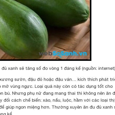
đủ xanh sẽ tăng số đo vòng 1 đáng kể (nguồn: internet
xương sườn, đậu đỏ hoặc đậu ván… kích thích phát tri
 mỡ vùng ngực. Loại quả này còn có tác dụng tốt cho
n bú. Nhưng phụ nữ đang mang thai thì không nên ăn 
 đổi cách chế biến: xào, nấu, luộc, hầm với các loại thịt
 để giúp ngon miệng hơn. Thường xuyên ăn đu đủ xanh 
áng kể.