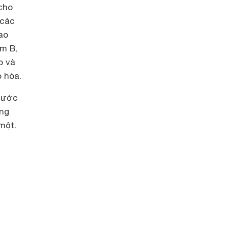
 cho
 các
ao
óm B,
o và
o hòa.
thước
ợng
một.