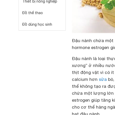
Thiết bị nông nghiệp
Đồ thể thao
Đồ dùng học sinh
Đậu nành chứa một l
hormone estrogen giú
Đậu nành là loại th
xương” ở nhiều nước
thịt động vật vì có 
calcium hơn
sữa
bò,
thể không tạo ra đư
chứa một lượng lớn 
estrogen giúp tăng k
cho cơ thể hàng ngà
hạt đậu nành.