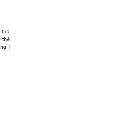
a
 thể
ó thể
òng 1