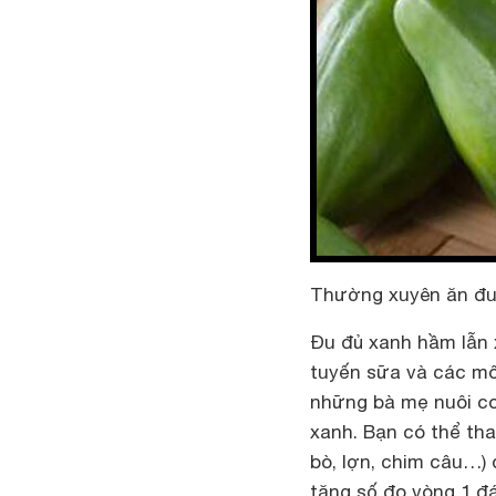
Thường xuyên ăn đu 
Đu đủ xanh hầm lẫn 
tuyến sữa và các mô
những bà mẹ nuôi co
xanh. Bạn có thể thay
bò, lợn, chim câu…)
tăng số đo vòng 1 đ