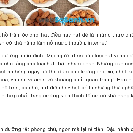
 hồ trăn, óc chó, hạt điều hay hạt dẻ là những thực p
en có khả năng làm nở ngực (nguồn: internet)
 dưỡng nhận định “Mọi người ít ăn các loại hạt vì họ s
c cho rằng các loại hạt thật nhàm chán. Nhưng bạn nên
hạt ăn hàng ngày có thể đảm bảo lượng protein, chất x
hòa, và các vitamin và khoáng chất quan trọng”. Hơn n
 hồ trăn, óc chó, hạt điều hay hạt dẻ là những thực p
en, hợp chất tăng cường kích thích tố nữ có khả năng 
nh dưỡng rất phong phú, ngon mà lại rẻ tiền. Ðậu nành 