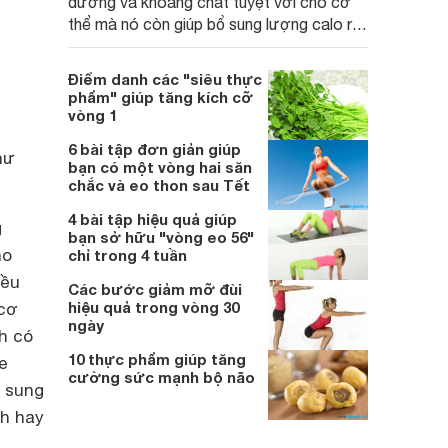
dưỡng và khoáng chất tuyệt vời cho cơ
thể mà nó còn giúp bổ sung lượng calo rất
lớn để giúp bạn tăng cân một cách an
toàn và hiệu quả nhất.
Điểm danh các "siêu thực
phẩm" giúp tăng kích cỡ
vòng 1
6 bài tập đơn giản giúp
hư
bạn có một vòng hai săn
chắc và eo thon sau Tết
4 bài tập hiệu quả giúp
g
bạn sở hữu "vòng eo 56"
ho
chỉ trong 4 tuần
iều
Các bước giảm mỡ đùi
hiệu quả trong vòng 30
 cơ
ngày
h có
10 thực phẩm giúp tăng
e
cường sức mạnh bộ não
ổ sung
nh hay