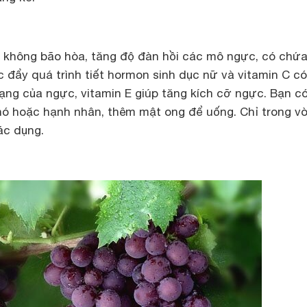
o không bão hòa, tăng độ đàn hồi các mô ngực, có chứ
c đẩy quá trình tiết hormon sinh dục nữ và vitamin C có
ạng của ngực, vitamin E giúp tăng kích cỡ ngực. Bạn c
hó hoặc hạnh nhân, thêm mật ong để uống. Chỉ trong v
ác dụng.