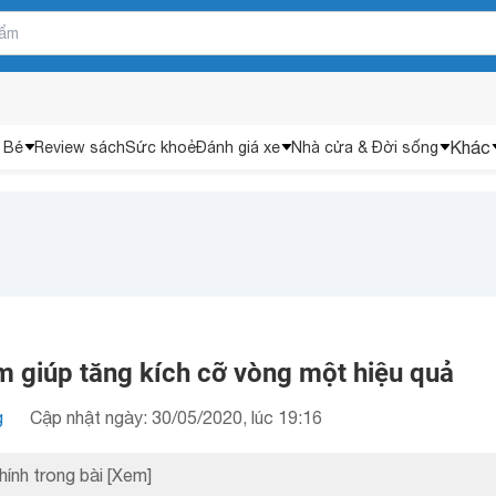
Khác
 Bé
Review sách
Sức khoẻ
Đánh giá xe
Nhà cửa & Đời sống
m giúp tăng kích cỡ vòng một hiệu quả
g
Cập nhật ngày: 30/05/2020, lúc 19:16
hính trong bài
[Xem]