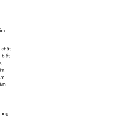
hẩm
ợ chất
 biết
ơ,
ữa,
hẩm
làm
cung