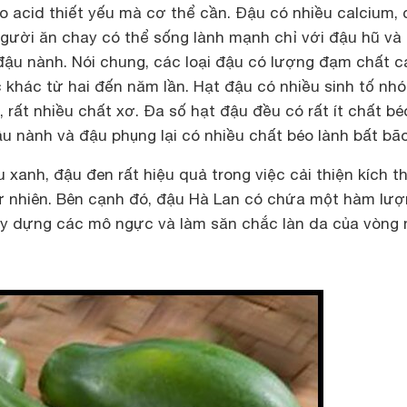
o acid thiết yếu mà cơ thể cần. Ðậu có nhiều calcium,
người ăn chay có thể sống lành mạnh chỉ với đậu hũ và
ậu nành. Nói chung, các loại đậu có lượng đạm chất c
 khác từ hai đến năm lần. Hạt đậu có nhiều sinh tố nh
, rất nhiều chất xơ. Ða số hạt đậu đều có rất ít chất bé
đậu nành và đậu phụng lại có nhiều chất béo lành bất bã
 xanh, đậu đen rất hiệu quả trong việc cải thiện kích 
 nhiên. Bên cạnh đó, đậu Hà Lan có chứa một hàm lư
ây dựng các mô ngực và làm săn chắc làn da của vòng 