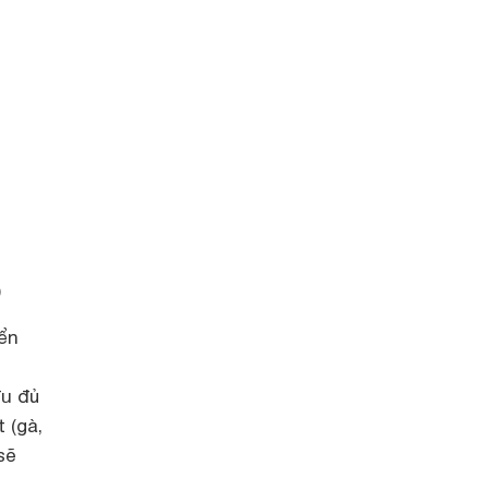
)
ển
đu đủ
 (gà,
sẽ