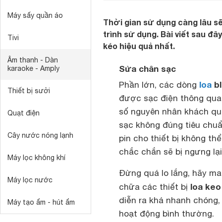
Máy sấy quần áo
Thời gian sử dụng càng lâu sẽ
trình sử dụng. Bài viết sau đâ
Tivi
kéo hiệu quả nhất.
Âm thanh - Dàn
Sửa chân sạc
karaoke - Amply
loa
bl
Phần lớn, các dòng
Thiết bị sưởi
được sạc điện thông qua
số nguyên nhân khách q
Quạt điện
sạc không đúng tiêu chu
Cây nước nóng lạnh
pin cho thiết bị không th
chắc chắn sẽ bị ngưng lại
Máy lọc không khí
Đừng quá lo lắng, hãy m
Máy lọc nước
loa keo
chữa các thiết bị
diễn ra khá nhanh chóng, 
Máy tạo ẩm - hút ẩm
hoạt động bình thường.