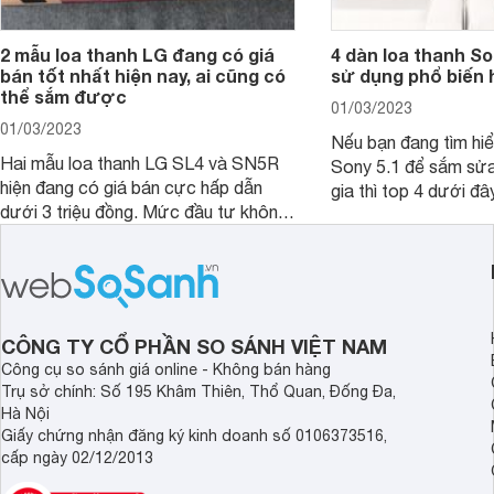
2 mẫu loa thanh LG đang có giá
4 dàn loa thanh S
bán tốt nhất hiện nay, ai cũng có
sử dụng phổ biến 
thể sắm được
01/03/2023
01/03/2023
Nếu bạn đang tìm hiể
Hai mẫu loa thanh LG SL4 và SN5R
Sony 5.1 để sắm sửa
hiện đang có giá bán cực hấp dẫn
gia thì top 4 dưới đâ
dưới 3 triệu đồng. Mức đầu tư không
ngắn thời gian tham 
lớn nhưng giá trị mà người dùng nhận
được lại vô cùng lớn, bởi đây từng là
2 mẫu rất hot tại thời điểm mới ra
mắt.
CÔNG TY CỔ PHẦN SO SÁNH VIỆT NAM
Công cụ so sánh giá online - Không bán hàng
Trụ sở chính: Số 195 Khâm Thiên, Thổ Quan, Đống Đa,
Hà Nội
Giấy chứng nhận đăng ký kinh doanh số 0106373516,
cấp ngày 02/12/2013