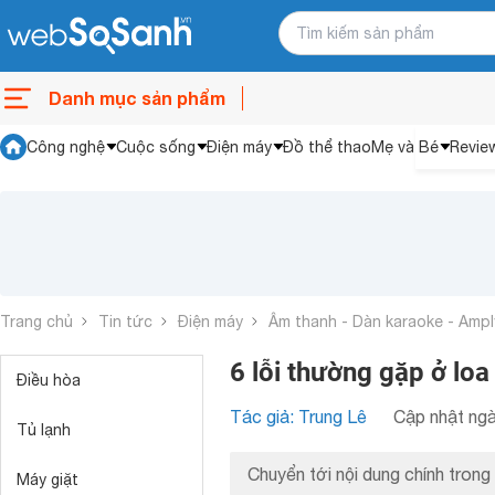
Danh mục sản phẩm
Công nghệ
Cuộc sống
Điện máy
Đồ thể thao
Mẹ và Bé
Revie
Trang chủ
Tin tức
Điện máy
Âm thanh - Dàn karaoke - Ampl
6 lỗi thường gặp ở lo
Điều hòa
Tác giả: Trung Lê
Cập nhật ngà
Tủ lạnh
Chuyển tới nội dung chính trong 
Máy giặt