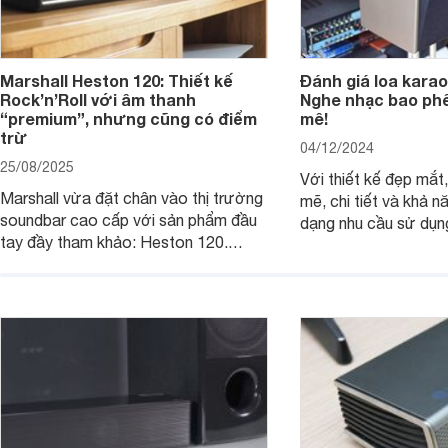
Marshall Heston 120: Thiết kế
Đánh giá loa karao
Rock’n’Roll với âm thanh
Nghe nhạc bao phê
“premium”, nhưng cũng có điểm
mê!
trừ
04/12/2024
25/08/2025
Với thiết kế đẹp mắ
Marshall vừa đặt chân vào thị trường
mẽ, chi tiết và khả 
soundbar cao cấp với sản phẩm đầu
dạng nhu cầu sử dụn
tay đầy tham khảo: Heston 120.
JBL Ki512 thực sự l
Chiếc soundbar này không chỉ có kích
tuyệt vời cho những 
thước lớn, kết nối đa dạng, mà còn
một hệ thống âm tha
ghi điểm nhờ “chất Marshall” cùng cấu
cao cho gia đình, ph
trúc âm thanh 5.1.2 đầy hứa hẹn.
những sự kiện giải trí