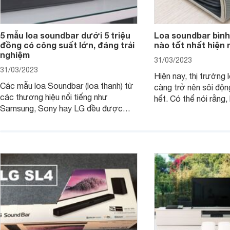
5 mẫu loa soundbar dưới 5 triệu
Loa soundbar bình
đồng có công suất lớn, đáng trải
nào tốt nhất hiện 
nghiệm
31/03/2023
31/03/2023
Hiện nay, thị trường 
Các mẫu loa Soundbar (loa thanh) từ
càng trở nên sôi độn
các thương hiệu nổi tiếng như
hết. Có thể nói rằng,
Samsung, Sony hay LG đều được
trong những mẫu lo
trang bị thêm các tính năng mới hiện
người sử dụng những
đại để tối ưu âm thanh. Các mẫu loa
thanh vô cùng tuyệt 
thanh này thường có công suất khá
nghe nhạc, xem bón
lớn từ 300W và tầm giá khoảng 5
loa soundbar bình d
triệu đồng trở xuống, không khó để sở
tốt nhất hiện nay?
hữu và trải nghiệm.