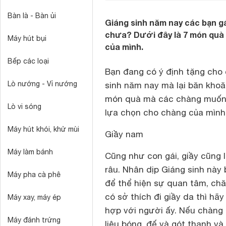
Bàn là - Bàn ủi
Giáng sinh năm nay các bạn g
chưa? Dưới đây là 7 món quà 
Máy hút bụi
của mình.
Bếp các loại
Bạn đang có ý định tặng cho
Lò nướng - Vỉ nướng
sinh năm nay mà lại băn khoă
món quà mà các chàng muốn đ
Lò vi sóng
lựa chọn cho chàng của mìn
Máy hút khói, khử mùi
Giầy nam
Máy làm bánh
Cũng như con gái, giầy cũng l
râu. Nhân dịp Giáng sinh này
Máy pha cà phê
để thể hiện sự quan tâm, ch
có sở thích đi giầy da thì hã
Máy xay, máy ép
hợp với người ấy. Nếu chàng 
Máy đánh trứng
liệu bóng, đế và gót thanh v