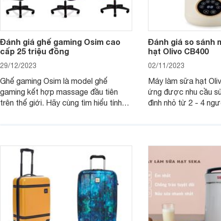
Đánh giá ghế gaming Osim cao
Đánh giá so sánh 
cấp 25 triệu đồng
hạt Olivo CB400
29/12/2023
02/11/2023
Ghế gaming Osim là model ghế
Máy làm sữa hạt Ol
gaming kết hợp massage đầu tiên
ứng được nhu cầu sử
trên thế giới. Hãy cùng tìm hiểu tính
đình nhỏ từ 2 - 4 ng
năng và chất lượng của sản phẩm
qua bài đánh giá dướ
ngay trong bài viết sau.
hơn về dòng máy này