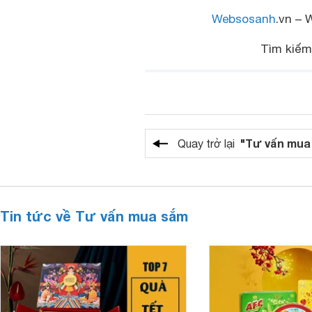
Websosanh
.vn – 
Tìm kiế
"Tư vấn mua
Quay trở lại
Tin tức về Tư vấn mua sắm