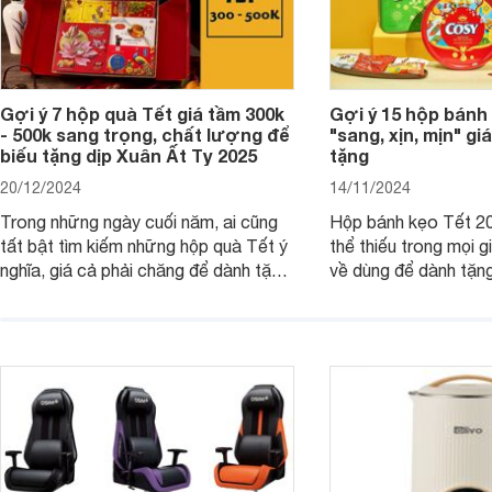
Gợi ý 7 hộp quà Tết giá tầm 300k
Gợi ý 15 hộp bánh
- 500k sang trọng, chất lượng để
"sang, xịn, mịn" giá
biếu tặng dịp Xuân Ất Tỵ 2025
tặng
20/12/2024
14/11/2024
Trong những ngày cuối năm, ai cũng
Hộp bánh kẹo Tết 20
tất bật tìm kiếm những hộp quà Tết ý
thể thiếu trong mọi g
nghĩa, giá cả phải chăng để dành tặng
về dùng để dành tặng
cho người thân, bạn bè, đồng nghiệp.
bè hoặc để chưng tr
Hãy để Websosanh.vn giới thiệu cho
tiên. Trong bài viết
bạn 7 mẫu hộp quà Tết giá tầm 300k
sẽ giới thiệu cho bạ
- 500k đẹp mắt nhé.
2025 mới vừa sang, 
mua sắm cuối năm.