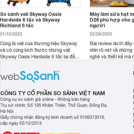
So sánh vali Skyway Oasis
Máy làm sữa hạt m
Hardside 6 tấc và Skyway
D28 phù hợp cho gi
Richland 6 tấc
người
31/10/2023
22/09/2023
Cùng là vali của thương hiệu Skyway
Bài review dưới đây 
và có cùng kích thước nhưng vali
nhìn rõ nét về những 
Skyway Oasis Hardside 6 tấc lại đắt
nghệ và thiết kế mà
hơn Vali Skyway Richland 6 tấc tận 1
Seka LN-D28 sở hữu
triệu đồng.
thể đưa ra quyết địn
CÔNG TY CỔ PHẦN SO SÁNH VIỆT NAM
Công cụ so sánh giá online - Không bán hàng
Trụ sở chính: Số 195 Khâm Thiên, Thổ Quan, Đống Đa,
Hà Nội
Giấy chứng nhận đăng ký kinh doanh số 0106373516,
cấp ngày 02/12/2013