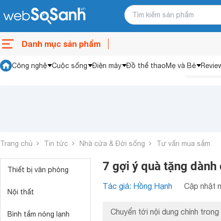
Danh mục sản phẩm
Công nghệ
Cuộc sống
Điện máy
Đồ thể thao
Mẹ và Bé
Revie
Trang chủ
Tin tức
Nhà cửa & Đời sống
Tư vấn mua sắm
7 gợi ý quà tặng dành
Thiết bị văn phòng
Tác giả: Hồng Hạnh
Cập nhật n
Nội thất
Chuyển tới nội dung chính trong 
Bình tắm nóng lạnh