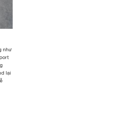
g như
port
ng
d lại
dễ