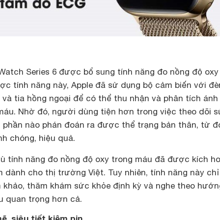
Watch Series 6 được bổ sung tính năng đo nồng độ oxy
ợc tính năng này, Apple đã sử dụng bộ cảm biến với đ
 và tia hồng ngoại để có thể thu nhận và phân tích ánh
máu. Nhờ đó, người dùng tiện hơn trong việc theo dõi 
ể phần nào phán đoán ra được thể trạng bản thân, từ đ
h chóng, hiệu quả.
ù tính năng đo nồng độ oxy trong máu đã được kích h
 dành cho thị trường Việt. Tuy nhiên, tính năng này chỉ
 khảo, thăm khám sức khỏe định kỳ và nghe theo hướn
ều quan trọng hơn cả.
, siêu tiết kiệm pin