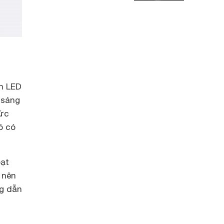
èn LED
 sáng
sức
ó có
oạt
 nên
g dẫn