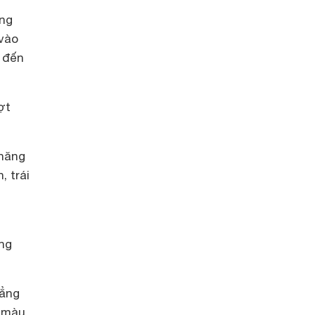
ộng
 vào
 đến
ợt
 năng
, trái
ùng
đẳng
m màu