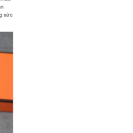
ản
g sức