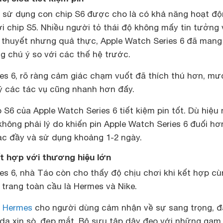
6 sử dụng con chip S6 được cho là có khả năng hoạt đ
 chip S5. Nhiều người tỏ thái độ không mấy tin tưởng
ý thuyết nhưng quả thực, Apple Watch Series 6 đã mang
 chú ý so với các thế hệ trước.
ies 6, rõ ràng cảm giác chạm vuốt đã thích thú hơn, mư
ý các tác vụ cũng nhanh hơn đấy.
 S6 của Apple Watch Series 6 tiết kiệm pin tốt. Dù hiệu
ng phải lý do khiến pin Apple Watch Series 6 đuối hơn
 sạc đầy và sử dụng khoảng 1-2 ngày.
ết hợp với thương hiệu lớn
es 6, nhà Táo còn cho thấy độ chịu chơi khi kết hợp c
 trang toàn cầu là Hermes và Nike.
6 Hermes
cho người dùng cảm nhận về sự sang trọng, 
y da xịn sò, đẹp mắt. Bộ sưu tập dây đeo với những ga