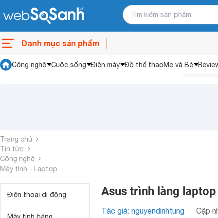
Danh mục sản phẩm
Công nghệ
Cuộc sống
Điện máy
Đồ thể thao
Mẹ và Bé
Revie
Trang chủ
Tin tức
Công nghệ
Máy tính - Laptop
Asus trình làng lapto
Điện thoại di động
Tác giả: nguyendinhtung
Cập nh
Máy tính bảng