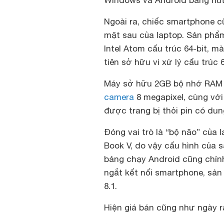
Windows và Android bằng nút
Ngoài ra, chiếc smartphone c
mặt sau của laptop. Sản phẩm
Intel Atom cấu trúc 64-bit, 
tiên sở hữu vi xử lý cấu trúc 6
Máy sở hữu 2GB bộ nhớ RAM c
camera
8 megapixel, cùng vớ
được trang bị thỏi pin có du
Đóng vai trò là “bộ não” của
Book V, do vậy cấu hình của 
bảng chạy Android cũng chính
ngắt kết nối smartphone, sả
8.1.
Hiện giá bán cũng như ngày r