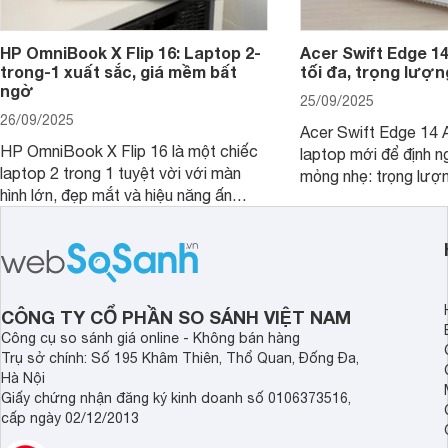
HP OmniBook X Flip 16: Laptop 2-
Acer Swift Edge 1
trong-1 xuất sắc, giá mềm bất
tối đa, trọng lượn
ngờ
25/09/2025
26/09/2025
Acer Swift Edge 14 A
HP OmniBook X Flip 16 là một chiếc
laptop mới để định ng
laptop 2 trong 1 tuyệt vời với màn
mỏng nhẹ: trọng lượ
hình lớn, đẹp mắt và hiệu năng ấn
nhưng có màn hình O
tượng, nhưng điểm đặc biệt nhất là
cao tuyệt đẹp cùng h
mức giá vô cùng hấp dẫn, biến nó trở
năng AI hàng đầu, đ
thành một lựa chọn “đáng đồng tiền
của một thiết bị doa
bát gạo” trên thị trường.
CÔNG TY CỔ PHẦN SO SÁNH VIỆT NAM
Công cụ so sánh giá online - Không bán hàng
Trụ sở chính: Số 195 Khâm Thiên, Thổ Quan, Đống Đa,
Hà Nội
Giấy chứng nhận đăng ký kinh doanh số 0106373516,
cấp ngày 02/12/2013