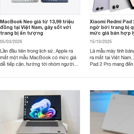
MacBook Neo giá từ 13,99 triệu
Xiaomi Redmi Pad 
đồng tại Việt Nam, gây sốt với
ngờ bởi trang bị 
trang bị ấn tượng
mức giá bán hợp l
05/03/2026
15/10/2025
Lần đầu tiên trong lịch sử, Apple ra
Là mẫu máy tính bản
mắt một mẫu MacBook có mức giá
ra mắt tại Việt Nam,
dễ tiếp cận, hướng tới nhóm người
Pad 2 Pro mang đến 
dùng học sinh, sinh viên nhưng vẫn
lượng với mức giá ph
được trang bị nhiều tính năng đáng
đông người dùng.
chú ý. MacBook Neo vì thế đang thu
hút sự quan tâm lớn từ thị trường.