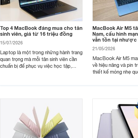
Top 4 MacBook đáng mua cho tân
MacBook Air M5 tăn
sinh viên, giá từ 16 triệu đồng
Nam, cấu hình mạ
vẫn tồn tại nhược
15/07/2026
21/05/2026
Laptop là một trong những hành trang
MacBook Air M5 man
quan trọng mà mỗi tân sinh viên cần
về hiệu năng và pin t
chuẩn bị để phục vụ việc học tập,
thiết kế mỏng nhẹ qu
nghiên cứu và cả nhu cầu làm thêm.
tiếp tục là lựa chọn 
Nếu ưu tiên một thiết bị gọn nhẹ, hiệu
việc và học tập hàng
năng ổn định, bền bỉ cùng mức giá dễ
tiếp cận, dưới đây là những mẫu
MacBook đáng cân nhắc dành cho
tân sinh viên.