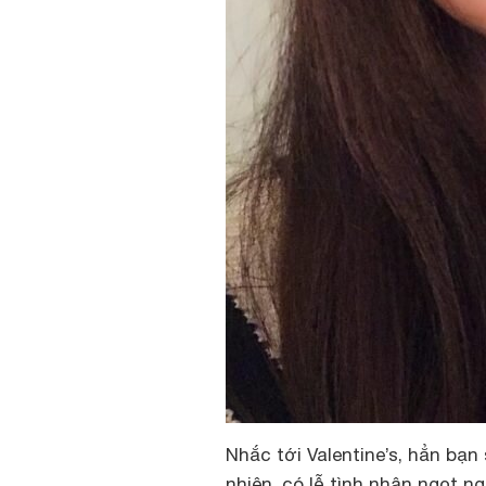
Nhắc tới Valentine’s, hẳn bạ
nhiên, có lễ tình nhân ngọt n