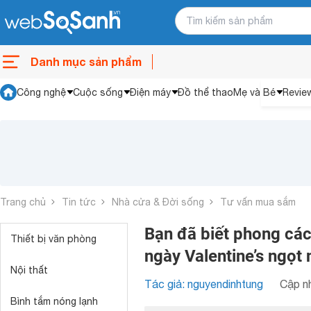
Danh mục sản phẩm
Công nghệ
Cuộc sống
Điện máy
Đồ thể thao
Mẹ và Bé
Revie
Trang chủ
Tin tức
Nhà cửa & Đời sống
Tư vấn mua sắm
Bạn đã biết phong các
Thiết bị văn phòng
ngày Valentine’s ngọt 
Nội thất
Tác giả: nguyendinhtung
Cập nh
Bình tắm nóng lạnh