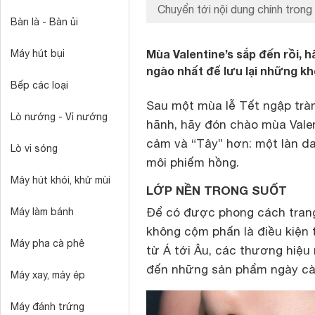
Chuyển tới nội dung chính trong 
Bàn là - Bàn ủi
Mùa Valentine’s sắp đến rồi, 
Máy hút bụi
ngào nhất để lưu lại những kh
Bếp các loại
Sau một mùa lễ Tết ngập tràn
Lò nướng - Vỉ nướng
hãnh, hãy đón chào mùa Valen
cảm và “Tây” hơn: một làn da
Lò vi sóng
môi phiếm hồng.
Máy hút khói, khử mùi
LỚP NỀN TRONG SUỐT
Để có được phong cách trang
Máy làm bánh
không cộm phấn là điều kiện 
Máy pha cà phê
từ Á tới Âu, các thương hiệ
đến những sản phẩm ngày cà
Máy xay, máy ép
Máy đánh trứng