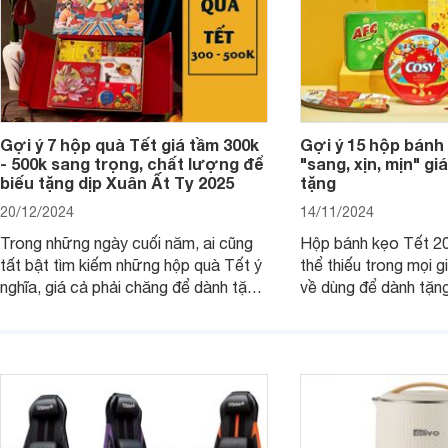
Gợi ý 7 hộp quà Tết giá tầm 300k
Gợi ý 15 hộp bánh
- 500k sang trọng, chất lượng để
"sang, xịn, mịn" giá
biếu tặng dịp Xuân Ất Tỵ 2025
tặng
20/12/2024
14/11/2024
Trong những ngày cuối năm, ai cũng
Hộp bánh kẹo Tết 20
tất bật tìm kiếm những hộp quà Tết ý
thể thiếu trong mọi g
nghĩa, giá cả phải chăng để dành tặng
về dùng để dành tặng
cho người thân, bạn bè, đồng nghiệp.
bè hoặc để chưng tr
Hãy để Websosanh.vn giới thiệu cho
tiên. Trong bài viết
bạn 7 mẫu hộp quà Tết giá tầm 300k
sẽ giới thiệu cho bạ
- 500k đẹp mắt nhé.
2025 mới vừa sang, 
mua sắm cuối năm.