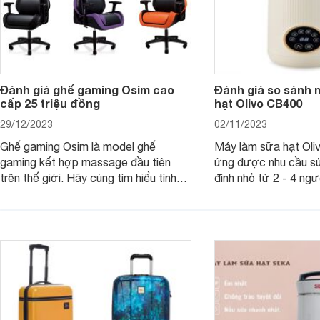
Đánh giá ghế gaming Osim cao
Đánh giá so sánh 
cấp 25 triệu đồng
hạt Olivo CB400
29/12/2023
02/11/2023
Ghế gaming Osim là model ghế
Máy làm sữa hạt Ol
gaming kết hợp massage đầu tiên
ứng được nhu cầu sử
trên thế giới. Hãy cùng tìm hiểu tính
đình nhỏ từ 2 - 4 ng
năng và chất lượng của sản phẩm
qua bài đánh giá dướ
ngay trong bài viết sau.
hơn về dòng máy này