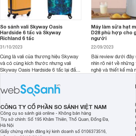
So sánh vali Skyway Oasis
Máy làm sữa hạt m
Hardside 6 tấc và Skyway
D28 phù hợp cho gi
Richland 6 tấc
người
31/10/2023
22/09/2023
Cùng là vali của thương hiệu Skyway
Bài review dưới đây 
và có cùng kích thước nhưng vali
nhìn rõ nét về những 
Skyway Oasis Hardside 6 tấc lại đắt
nghệ và thiết kế mà
hơn Vali Skyway Richland 6 tấc tận 1
Seka LN-D28 sở hữu
triệu đồng.
thể đưa ra quyết địn
CÔNG TY CỔ PHẦN SO SÁNH VIỆT NAM
Công cụ so sánh giá online - Không bán hàng
Trụ sở chính: Số 195 Khâm Thiên, Thổ Quan, Đống Đa,
Hà Nội
Giấy chứng nhận đăng ký kinh doanh số 0106373516,