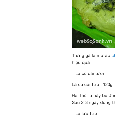
Trứng gà lá mơ áp
c
hiệu quả
– Lá củ cải tươi
Lá củ cải tươi: 120g. 
Hai thứ lá này bỏ đu
Sau 2-3 ngày dùng th
– Lá lựu tươi