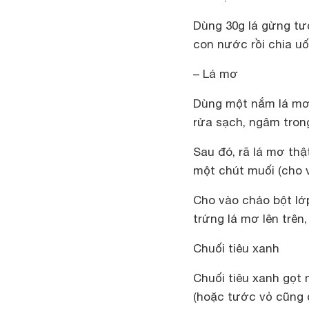
Dùng 30g lá gừng tươ
con nước rồi chia uố
– Lá mơ
Dùng một nắm lá mơ 
rửa sạch, ngâm tron
Sau đó, rã lá mơ thậ
một chút muối (cho v
Cho vào chảo bột lớp
trứng lá mơ lên trên,
Chuối tiêu xanh
Chuối tiêu xanh gọt 
(hoặc tước vỏ cũng đ