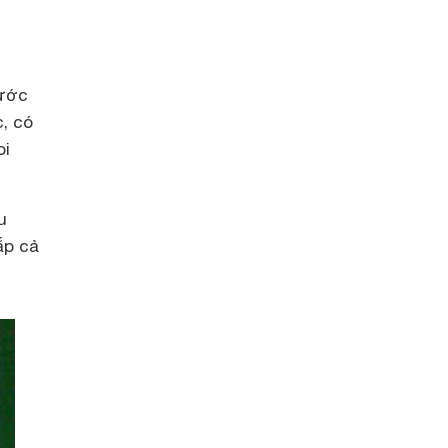
nước
, có
oi
u
ắp cả