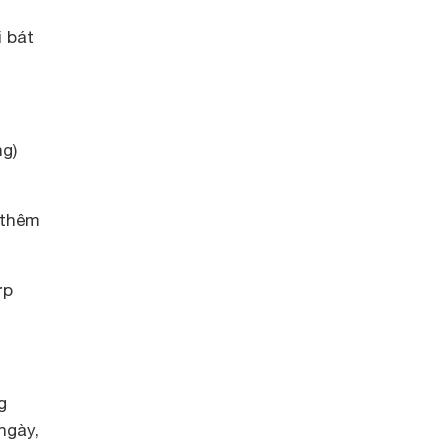
i bát
ng)
 thêm
ớp
g
ngày,