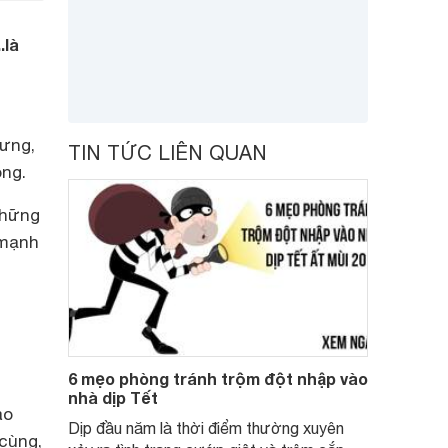
.là
hưng,
TIN TỨC LIÊN QUAN
ong.
những
 mạnh
6 mẹo phòng tránh trộm đột nhập vào
nhà dịp Tết
ào
Dịp đầu năm là thời điểm thường xuyên
 cùng,