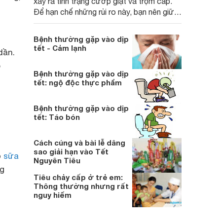
xảy ra tình trạng cướp giật và trộm cắp.
Để hạn chế những rủi ro này, bạn nên giữ
cẩn thận các vật giá trị như tiền bạc, máy
ảnh... Khi tới chỗ đông người, hãy lưu ý để
Bệnh thường gặp vào dịp
không bị kẻ gian lợi dụng sơ hở mà lấy mất
tết - Cảm lạnh
dần.
món đồ yêu thích.
p
Bệnh thường gặp vào dịp
tết: ngộ độc thực phẩm
u
Bệnh thường gặp vào dịp
tết: Táo bón
Cách cúng và bài lễ dâng
sao giải hạn vào Tết
ỏ
sữa
Nguyên Tiêu
ng
Tiêu chảy cấp ở trẻ em:
Thông thường nhưng rất
nguy hiểm