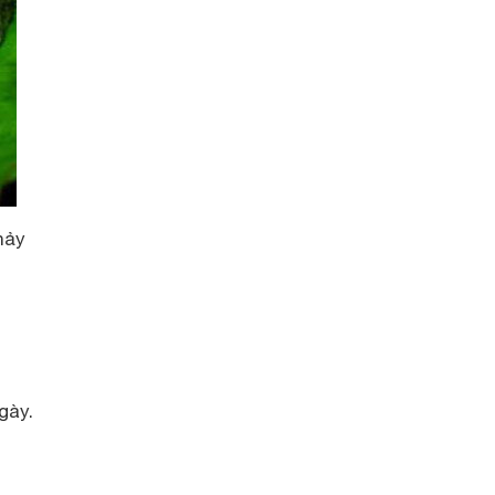
hảy
gày.