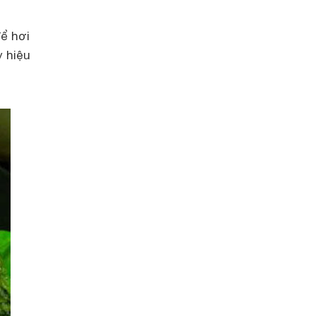
ể hơi
y hiệu