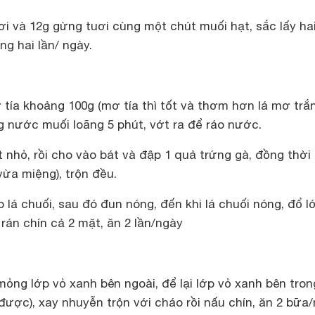
i và 12g gừng tuơi cùng một chút muối hạt, sắc lấy ha
ng hai lần/ ngày.
tía khoảng 100g (mơ tía thì tốt và thơm hơn lá mơ trắ
g nước muối loãng 5 phút, vớt ra để ráo nước.
t nhỏ, rồi cho vào bát và đập 1 quả trứng gà, đồng thời
ừa miệng), trộn đều.
 lá chuối, sau đó đun nóng, đến khi lá chuối nóng, đổ l
 rán chín cả 2 mặt, ăn 2 lần/ngày
mỏng lớp vỏ xanh bên ngoài, để lại lớp vỏ xanh bên tron
ược), xay nhuyễn trộn với cháo rồi nấu chín, ăn 2 bữa/