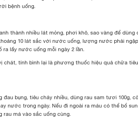
ười bệnh uống.
anh thành nhiều lát mỏng, phơi khô, sao vàng để dùng 
 khoảng 10 lát sắc với nước uống, lượng nước phải ngậ
 ra lấy nước uống mỗi ngày 2 lần.
ị chát, tính bình lại là phương thuốc hiệu quả chữa tiê
g đau bụng, tiêu chảy nhiều, dùng rau sam tươi 100g, c
hay nước trong ngày. Nếu đi ngoài ra máu có thể bổ su
0g rau má vào sắc uống cùng.