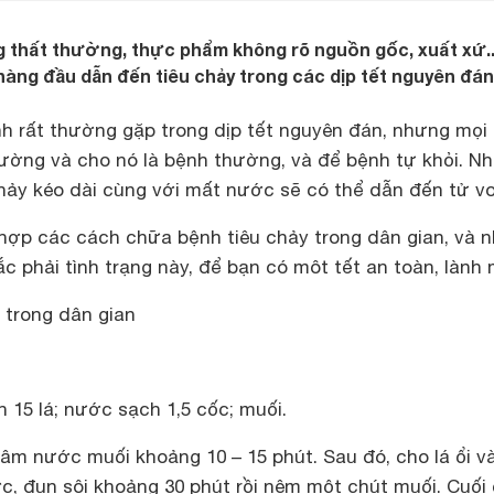
 thất thường, thực phẩm không rõ nguồn gốc, xuất xứ..
àng đầu dẫn đến tiêu chảy trong các dịp tết nguyên đán
nh rất thường gặp trong dịp tết nguyên đán, nhưng mọi
ường và cho nó là bệnh thường, và để bệnh tự khỏi. N
chảy kéo dài cùng với mất nước sẽ có thể dẫn đến tử v
hợp các cách chữa bệnh tiêu chảy trong dân gian, và 
ắc phải tình trạng này, để bạn có môt tết an toàn, lành
 trong dân gian
n 15 lá; nước sạch 1,5 cốc; muối.
gâm nước muối khoảng 10 – 15 phút. Sau đó, cho lá ổi v
c, đun sôi khoảng 30 phút rồi nêm một chút muối. Cuối