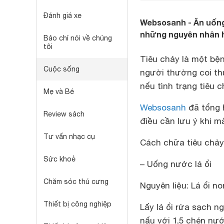
Đánh giá xe
Websosanh - Ăn uống
những nguyên nhân h
Báo chí nói về chúng
tôi
Tiêu chảy là một bệ
Cuộc sống
người thường coi th
nếu tình trạng tiêu 
Mẹ và Bé
Websosanh
đã tổng 
Review sách
điều cần lưu ý khi m
Tư vấn nhạc cụ
Cách chữa tiêu chảy
Sức khoẻ
– Uống nước lá ổi
Chăm sóc thú cưng
Nguyên liệu: Lá ổi no
Thiết bị công nghiệp
Lấy lá ổi rửa sạch n
nấu với 1,5 chén nướ