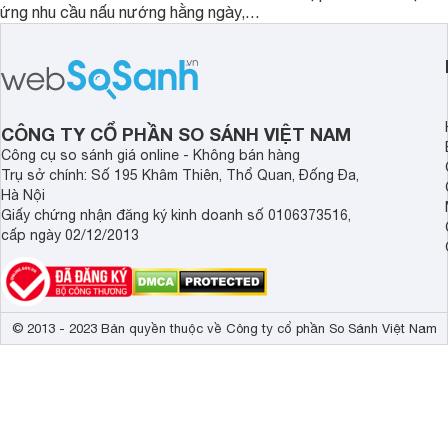
ứng nhu cầu nấu nướng hằng ngày,
ưu hiệu quả sử dụng 
PPI82560MS là một trong những lựa
đây là một số mẫu b
chọn đáng cân nhắc.
vùng nấu đáng mua hi
CÔNG TY CỔ PHẦN SO SÁNH VIỆT NAM
Công cụ so sánh giá online - Không bán hàng
Trụ sở chính: Số 195 Khâm Thiên, Thổ Quan, Đống Đa,
Hà Nội
Giấy chứng nhận đăng ký kinh doanh số 0106373516,
cấp ngày 02/12/2013
© 2013 - 2023 Bản quyền thuộc về Công ty cổ phần So Sánh Việt Nam