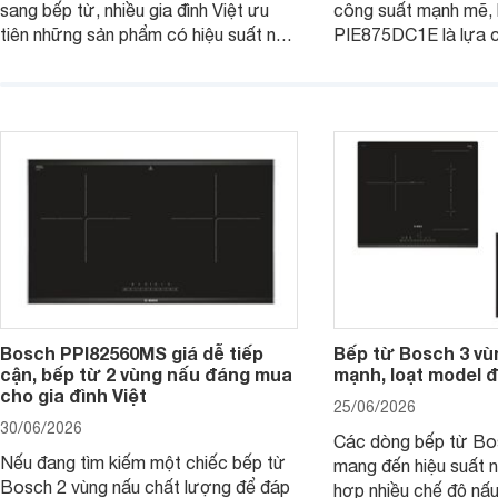
sang bếp từ, nhiều gia đình Việt ưu
công suất mạnh mẽ,
tiên những sản phẩm có hiệu suất nấu
PIE875DC1E là lựa 
nướng cao, độ bền tốt và đến từ các
nhu cầu nấu nướng củ
thương hiệu uy tín. Bosch
thời được trang bị nh
PVJ631FB1E là một trong những
minh và tính năng an 
mẫu bếp đáp ứng tốt các tiêu chí này.
Bosch PPI82560MS giá dễ tiếp
Bếp từ Bosch 3 vù
cận, bếp từ 2 vùng nấu đáng mua
mạnh, loạt model 
cho gia đình Việt
25/06/2026
30/06/2026
Các dòng bếp từ Bo
Nếu đang tìm kiếm một chiếc bếp từ
mang đến hiệu suất 
Bosch 2 vùng nấu chất lượng để đáp
hợp nhiều chế độ nấu