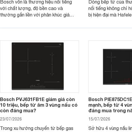
Bosch vốn là thương hiệu nổi tiếng
Dòng bếp từ của th
với chất lượng, độ bền cao và
nổi tiếng không chỉ hộ
thường gắn liền với phân khúc giá
bị hiện đại mà Hafe
cao. Tuy nhiên, trên thị trường hiện
536.61.886 còn đan
nay, mẫu bếp từ Bosch 3 vùng nấu
hàng, siêu thị điện m
PUC61KAA5E lại đang được nhiều
đưa tới lựa chọn ch
đơn vị phân phối với mức giá khá dễ
gia đình.
tiếp cận, thu hút sự quan tâm của
nhiều người tiêu dùng.
Bosch PVJ631FB1E giảm giá còn
Bosch PIE875DC1E
10 triệu, bếp từ âm 3 vùng nấu có
mạnh, bếp từ 4 vù
còn đáng mua?
đáng mua trong n
23/07/2026
15/07/2026
Trong xu hướng chuyển từ bếp gas
Sở hữu 4 vùng nấu li