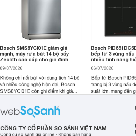
Bosch SMS8YCI01E giảm giá
Bosch PID651DC5E 
mạnh, máy rửa bát 14 bộ sấy
bếp từ 3 vùng nấu 
Zeolith cao cấp cho gia đình
nhiều tính năng hi
09/07/2026
06/07/2026
Không chỉ nổi bật với dung tích 14 bộ
Bếp từ Bosch PID
và nhiều công nghệ hiện đại, Bosch
trang bị 3 vùng nấu 
SMS8YCI01E còn ghi điểm khi giá
suất lớn, mang đến g
bán thực tế đã giảm đáng kể so với
nướng linh hoạt và h
thời điểm mới mở bán, mang lại tỷ lệ
gia đình.
giá trị/chi phí hấp dẫn hơn cho người
dùng đang tìm kiếm một mẫu máy rửa
bát cao cấp.
CÔNG TY CỔ PHẦN SO SÁNH VIỆT NAM
Công cụ so sánh giá online - Không bán hàng