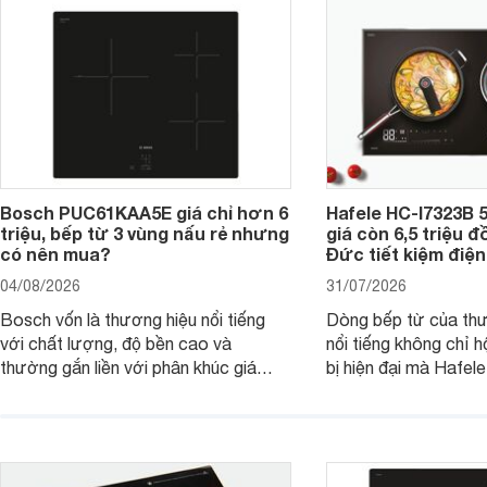
Bosch PUC61KAA5E giá chỉ hơn 6
Hafele HC-I7323B 5
triệu, bếp từ 3 vùng nấu rẻ nhưng
giá còn 6,5 triệu 
có nên mua?
Đức tiết kiệm điện
04/08/2026
31/07/2026
Bosch vốn là thương hiệu nổi tiếng
Dòng bếp từ của th
với chất lượng, độ bền cao và
nổi tiếng không chỉ hộ
thường gắn liền với phân khúc giá
bị hiện đại mà Hafe
cao. Tuy nhiên, trên thị trường hiện
536.61.886 còn đan
nay, mẫu bếp từ Bosch 3 vùng nấu
hàng, siêu thị điện m
PUC61KAA5E lại đang được nhiều
đưa tới lựa chọn ch
đơn vị phân phối với mức giá khá dễ
gia đình.