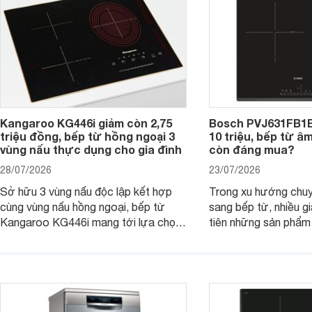
tiếp cận, thu hút sự quan tâm của
nhiều người tiêu dùng.
Kangaroo KG446i giảm còn 2,75
Bosch PVJ631FB1E
triệu đồng, bếp từ hồng ngoại 3
10 triệu, bếp từ â
vùng nấu thực dụng cho gia đình
còn đáng mua?
28/07/2026
23/07/2026
Sở hữu 3 vùng nấu độc lập kết hợp
Trong xu hướng chuy
cùng vùng nấu hồng ngoại, bếp từ
sang bếp từ, nhiều gi
Kangaroo KG446i mang tới lựa chọn
tiên những sản phẩm 
đáng cân nhắc cho nhu cầu nấu
nướng cao, độ bền t
nướng tại gia đình. Hiện sản phẩm
thương hiệu uy tín. 
cũng đang được giảm giá khá sâu tại
PVJ631FB1E là một 
nhiều cửa hàng, đại lý.
mẫu bếp đáp ứng tốt 