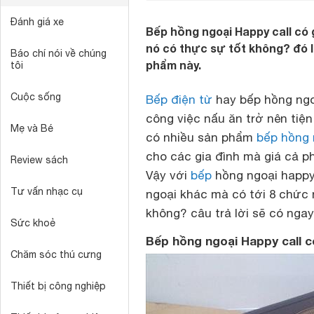
Đánh giá xe
Bếp hồng ngoại Happy call có 
nó có thực sự tốt không? đó l
Báo chí nói về chúng
phẩm này.
tôi
Cuộc sống
Bếp điện từ
hay
bếp hồng ng
công việc nấu ăn trở nên tiện 
Mẹ và Bé
có nhiều sản phẩm
bếp hồng 
cho các gia đình mà giá cả p
Review sách
Vậy với
bếp
hồng ngoại happy 
Tư vấn nhạc cụ
ngoại khác mà có tới 8 chức n
không? câu trả lời sẽ có nga
Sức khoẻ
Bếp hồng ngoại Happy call 
Chăm sóc thú cưng
Thiết bị công nghiệp