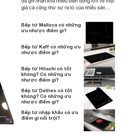
đã ghi nhận khá nhiều biến động lớn về mặt
giá cả cũng như sự ra lò của nhiều sản
phẩm mới tới từ các thương hiệu hàng
đầu. Trong đó có lẽ không thể không kể
Bếp từ Malloca có những
đến bếp từ Midea.
ưu nhược điểm gì?
Bếp từ Kaff có những ưu
nhược điểm gì?
Bếp từ Hitachi có tốt
không? Có những ưu
nhược điểm gì?
Bếp từ Delites có tốt
không? Có những ưu
nhược điểm gì?
Bếp từ nhập khẩu có ưu
điểm gì nổi trội?