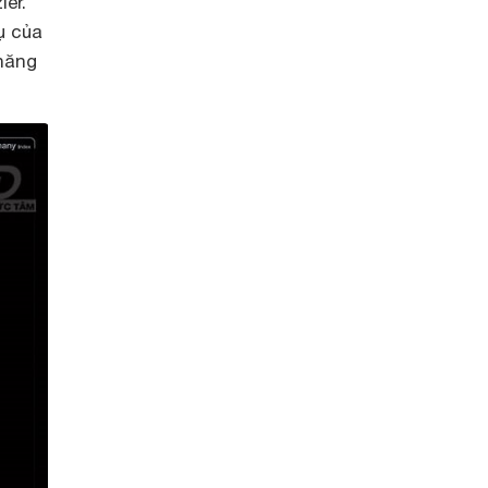
er.
ụ của
năng