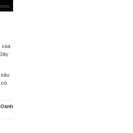
h của
 Đây
 sâu
 có
 Oanh