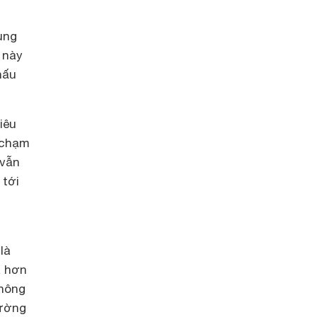
ùng
 này
nấu
iêu
a chạm
 vẫn
 tới
là
á hơn
thông
rường