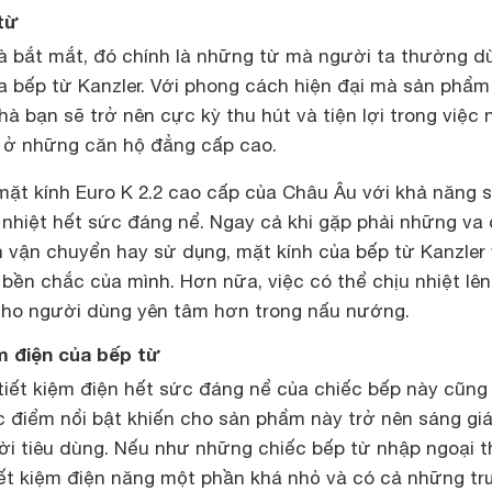
 từ
 và bắt mắt, đó chính là những từ mà người ta thường d
ủa bếp từ Kanzler. Với phong cách hiện đại mà sản phẩm
hà bạn sẽ trở nên cực kỳ thu hút và tiện lợi trong việc 
 ở những căn hộ đẳng cấp cao.
mặt kính Euro K 2.2 cao cấp của Châu Âu với khả năng s
u nhiệt hết sức đáng nể. Ngay cả khi gặp phải những v
h vận chuyển hay sử dụng, mặt kính của bếp từ Kanzler
ền chắc của mình. Hơn nữa, việc có thể chịu nhiệt lên
cho người dùng yên tâm hơn trong nấu nướng.
ệm điện của bếp từ
tiết kiệm điện hết sức đáng nể của chiếc bếp này cũng 
 điểm nổi bật khiến cho sản phẩm này trở nên sáng gi
ời tiêu dùng. Nếu như những chiếc bếp từ nhập ngoại 
iết kiệm điện năng một phần khá nhỏ và có cả những t