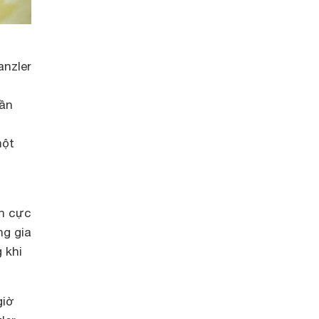
anzler
cần
một
àn cực
ng gia
 khi
giờ