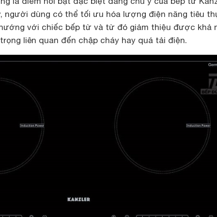
g là điểm nổi bật đặc biệt đáng chú ý của bếp từ Kanzl
y, người dùng có thể tối ưu hóa lượng điện năng tiêu th
 nướng với chiếc bếp từ và từ đó giảm thiệu được khả 
trọng liên quan đến chập cháy hay quá tải điện.