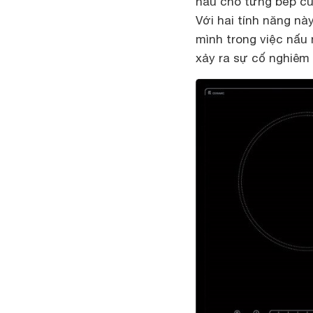
nấu cho từng bếp cũn
Với hai tính năng nà
mình trong việc nấu
xảy ra sự cố nghiêm 