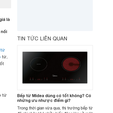
iá là
 nổi
TIN TỨC LIÊN QUAN
 từ
p
từ,
ốt
p từ
Bếp từ Midea dùng có tốt không? Có
những ưu nhược điểm gì?
Trong thời gian vừa qua, thị trường bếp từ