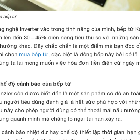
a bếp từ
ng nghệ Inverter vào trong tính năng của mình, bếp từ K
m lên đến 30 – 45% điện năng tiêu thụ so với những sản
thường khác. Đây chắc chắn là một điểm mà bạn đọc 
khi chọn
mua bếp từ
, đặc biệt là dòng bếp này bởi có lẽ
húng ta lại mong muốn việc hóa đơn tiền điện cứ ngày 
chế độ cảnh báo của bếp từ
anzler còn được biết đến là một sản phẩm có độ an to
u người tiêu dùng đánh giá là hết sức phù hợp với nhữ
ều này cho phép người dùng có thể thoải mái nấu nướng
ung quanh mình mà chẳng lo ngại tai nạn xảy ra.
cảnh báo nhiệt dư hay chế độ thiết lập thời gian, hẹn 