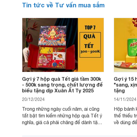
Tin tức về Tư vấn mua sắm
Gợi ý 7 hộp quà Tết giá tầm 300k
Gợi ý 15 
- 500k sang trọng, chất lượng để
"sang, xịn
biếu tặng dịp Xuân Ất Tỵ 2025
tặng
20/12/2024
14/11/2024
Trong những ngày cuối năm, ai cũng
Hộp bánh 
tất bật tìm kiếm những hộp quà Tết ý
thể thiếu t
nghĩa, giá cả phải chăng để dành tặng
về dùng để
cho người thân, bạn bè, đồng nghiệp.
bè hoặc để
Hãy để Websosanh.vn giới thiệu cho
tiên. Tron