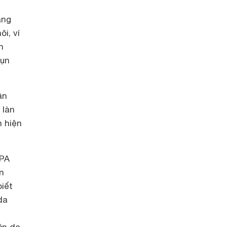
ắng
i, ví
n
mụn
ần
 làn
n hiện
 PA
n
biết
da
ên da