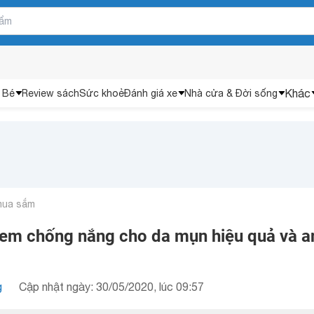
Khác
 Bé
Review sách
Sức khoẻ
Đánh giá xe
Nhà cửa & Đời sống
mua sắm
kem chống nắng cho da mụn hiệu quả và a
g
Cập nhật ngày: 30/05/2020, lúc 09:57