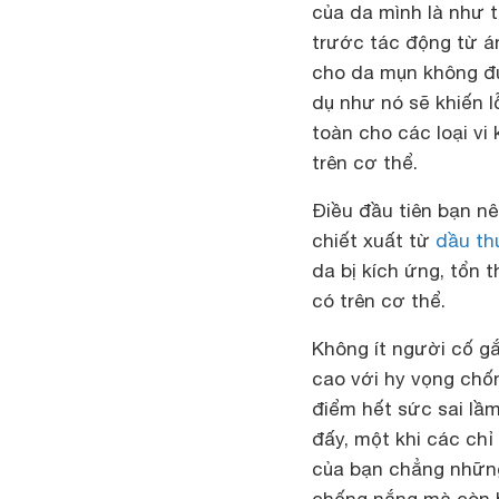
của da mình là như 
trước tác động từ á
cho da mụn
không đú
dụ như nó sẽ khiến l
toàn cho các loại vi
trên cơ thể.
Điều đầu tiên bạn nê
chiết xuất từ
dầu th
da bị kích ứng, tổn
có trên cơ thể.
Không ít người cố g
cao với hy vọng chốn
điểm hết sức sai lầm
đấy, một khi các ch
của bạn chẳng nhữn
chống nắng mà còn b