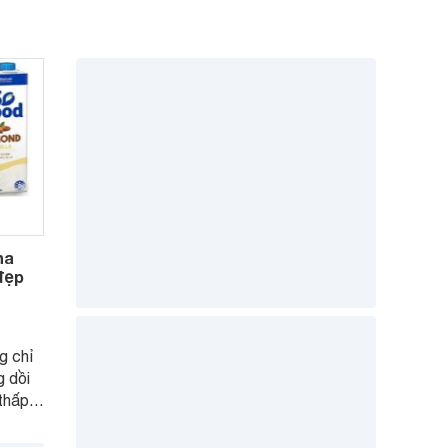
ha
 đẹp
g chỉ
 dồi
thấp
hị em
ian tự