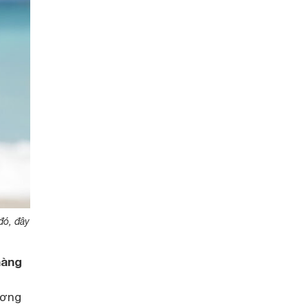
đó, đây
nàng
ương