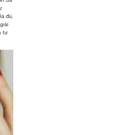
ư
là đủ.
giải
n tư