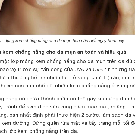
sử dụng kem chống nắng cho da mụn bạn cần biết ngay hôm nay
kem chống nắng cho da mụn an toàn và hiệu quả
 một lớp mỏng kem chống nắng cho da mụn trên da đủ 
 bảo vệ trước sự tấn công của UVA và UVB từ những tia
hờn thường tiết ra nhiều hơn ở vùng chữ T (trán, mũi, 
y chị em nên hạn chế bôi nhiều kem chống nắng ở vùng nà
ng nắng có chứa thành phần có thể gây kích ứng da ch
 ý tránh để kem dính vào vùng niêm mạc mắt, miệng. T
ng, bạn nhất định phải thực hiện 2 bước, làm sạch da 
 kem dưỡng. Đừng quên rửa mặt và tẩy trang mỗi tối đ
sạch lớp kem chống nắng trên da.