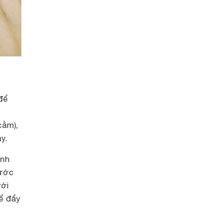
để
cằm),
y.
ính
rước
với
ể đẩy