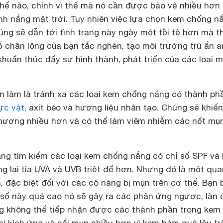
thế nào, chính vì thế mà nó cần được bảo vệ nhiều hơn
nh nắng mặt trời. Tuy nhiên việc lựa chọn
kem chống n
ng sẽ dẫn tới tình trạng này ngày một tồi tệ hơn mà thô
ỗ chân lông của bạn tắc nghẽn, tạo môi trường trú ẩn a
 khuẩn thúc đẩy sự hình thành, phát triển của các loại 
n làm là tránh xa các loại kem chống nắng có thành ph
ực vật
, axit béo và hương liệu nhân tạo. Chúng sẽ khiến
 thương nhiều hơn và có thể làm viêm nhiễm các nốt mụ
ắng tìm kiếm các loại kem chống nắng có chỉ số SPF và
g lại tia UVA và UVB triệt để hơn. Nhưng đó là một qua
, đặc biệt đối với các cô nàng bị mụn trên cơ thể. Bạn 
ỉ số này quá cao nó sẽ gây ra các phản ứng ngược, làn 
g không thể tiếp nhận được các thành phần trong kem
ị kích ứng và nổi mụn nhiều hơn vì kem bám quá lâu tr