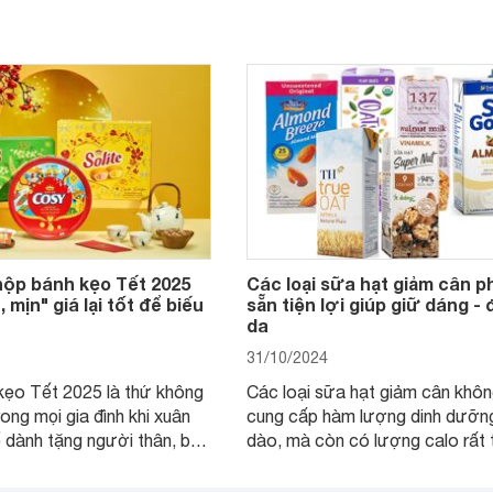
hộp bánh kẹo Tết 2025
Các loại sữa hạt giảm cân p
, mịn" giá lại tốt để biếu
sẵn tiện lợi giúp giữ dáng -
da
31/10/2024
kẹo Tết 2025 là thứ không
Các loại sữa hạt giảm cân khôn
rong mọi gia đình khi xuân
cung cấp hàm lượng dinh dưỡng
 dành tặng người thân, bạn
dào, mà còn có lượng calo rất 
 chưng trên bàn thờ gia
phù hợp để giảm cân. Đối với c
g bài viết này Websosanh.vn
phụ nữ bận rộn, không có thời g