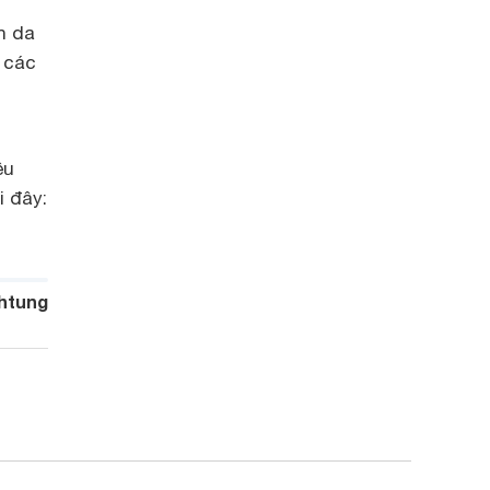
n da
 các
g
êu
i đây:
htung