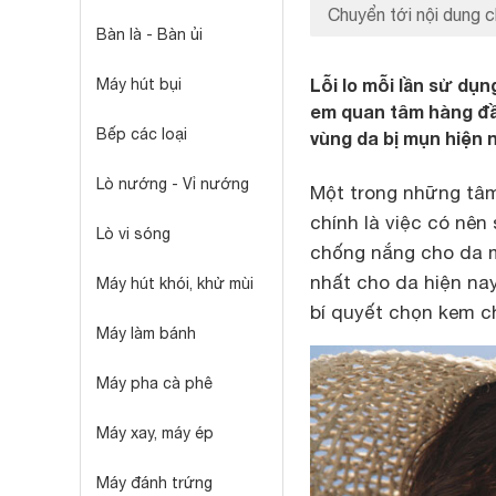
Chuyển tới nội dung c
Bàn là - Bàn ủi
Lỗi lo mỗi lần sử dụ
Máy hút bụi
em quan tâm hàng đầu
Bếp các loại
vùng da bị mụn hiện 
Lò nướng - Vỉ nướng
Một trong những tâm
chính là việc có nê
Lò vi sóng
chống nắng cho da m
nhất cho da hiện na
Máy hút khói, khử mùi
bí quyết chọn kem c
Máy làm bánh
Máy pha cà phê
Máy xay, máy ép
Máy đánh trứng