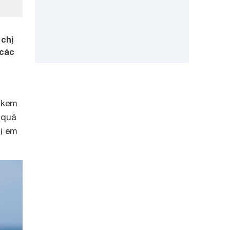
 chị
 các
 kem
 quả
ị em