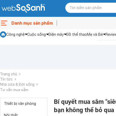
Danh mục sản phẩm
Công nghệ
Cuộc sống
Điện máy
Đồ thể thao
Mẹ và Bé
Revie
Trang chủ
Tin tức
Nhà cửa & Đời sống
Tư vấn mua sắm
Bí quyết mua sắm "si
Thiết bị văn phòng
bạn không thể bỏ qua
Nội thất