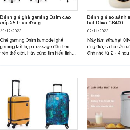
Đánh giá ghế gaming Osim cao
Đánh giá so sánh 
cấp 25 triệu đồng
hạt Olivo CB400
29/12/2023
02/11/2023
Ghế gaming Osim là model ghế
Máy làm sữa hạt Ol
gaming kết hợp massage đầu tiên
ứng được nhu cầu sử
trên thế giới. Hãy cùng tìm hiểu tính
đình nhỏ từ 2 - 4 ng
năng và chất lượng của sản phẩm
qua bài đánh giá dướ
ngay trong bài viết sau.
hơn về dòng máy này