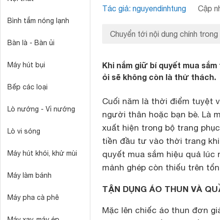
Tác giả: nguyendinhtung
Cập nh
Bình tắm nóng lạnh
Chuyển tới nội dung chính trong
Bàn là - Bàn ủi
Khi nắm giữ bí quyết mua sắm t
Máy hút bụi
ỏi sẽ không còn là thử thách.
Bếp các loại
Cuối năm là thời điểm tuyệt 
Lò nướng - Vỉ nướng
người thân hoặc bạn bè. Là m
xuất hiện trong bộ trang phục
Lò vi sóng
tiền đầu tư vào thời trang k
Máy hút khói, khử mùi
quyết mua sắm hiệu quả lúc 
mảnh ghép còn thiếu trên tổn
Máy làm bánh
TẬN DỤNG ÁO THUN VÀ QU
Máy pha cà phê
Mặc lên chiếc áo thun đơn giả
Máy xay, máy ép