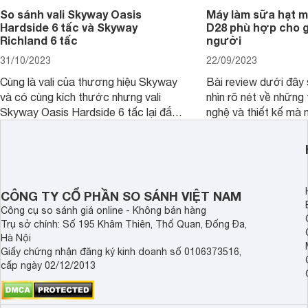
So sánh vali Skyway Oasis
Máy làm sữa hạt m
Hardside 6 tấc và Skyway
D28 phù hợp cho gi
Richland 6 tấc
người
31/10/2023
22/09/2023
Cùng là vali của thương hiệu Skyway
Bài review dưới đây 
và có cùng kích thước nhưng vali
nhìn rõ nét về những 
Skyway Oasis Hardside 6 tấc lại đắt
nghệ và thiết kế mà
hơn Vali Skyway Richland 6 tấc tận 1
Seka LN-D28 sở hữu
triệu đồng.
thể đưa ra quyết địn
CÔNG TY CỔ PHẦN SO SÁNH VIỆT NAM
Công cụ so sánh giá online - Không bán hàng
Trụ sở chính: Số 195 Khâm Thiên, Thổ Quan, Đống Đa,
Hà Nội
Giấy chứng nhận đăng ký kinh doanh số 0106373516,
cấp ngày 02/12/2013