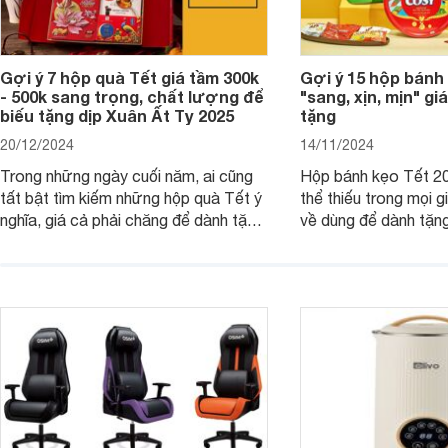
Gợi ý 7 hộp quà Tết giá tầm 300k
Gợi ý 15 hộp bánh
- 500k sang trọng, chất lượng để
"sang, xịn, mịn" giá
biếu tặng dịp Xuân Ất Tỵ 2025
tặng
20/12/2024
14/11/2024
Trong những ngày cuối năm, ai cũng
Hộp bánh kẹo Tết 20
tất bật tìm kiếm những hộp quà Tết ý
thể thiếu trong mọi g
nghĩa, giá cả phải chăng để dành tặng
về dùng để dành tặng
cho người thân, bạn bè, đồng nghiệp.
bè hoặc để chưng tr
Hãy để Websosanh.vn giới thiệu cho
tiên. Trong bài viết
bạn 7 mẫu hộp quà Tết giá tầm 300k
sẽ giới thiệu cho bạ
- 500k đẹp mắt nhé.
2025 mới vừa sang, 
mua sắm cuối năm.