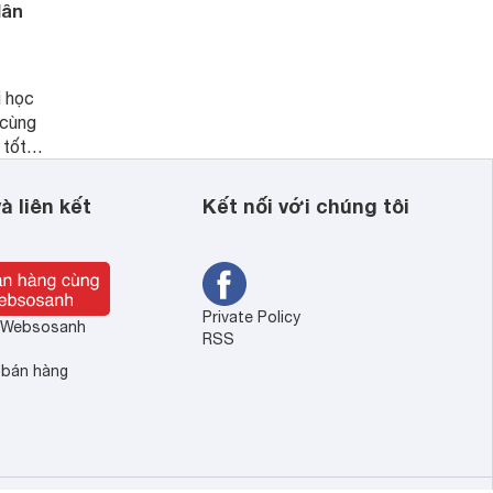
dân
i học
 cùng
 tốt
inh
à liên kết
Kết nối với chúng tôi
Private Policy
ề Websosanh
RSS
 bán hàng