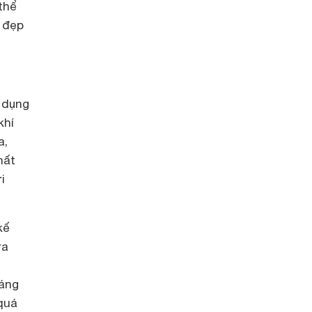
thể
 đẹp
ử dụng
khí
a,
hất
i
kế
ra
n
đáng
quá