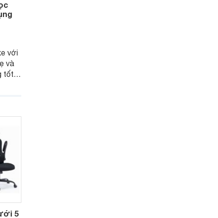
học
ụng
e với
hẹ và
 tốt
hòng,
ưới 5