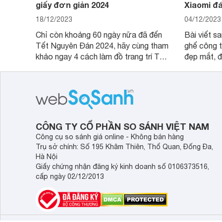
giấy đơn giản 2024
Xiaomi đ
18/12/2023
04/12/2023
Chỉ còn khoảng 60 ngày nữa đã đến
Bài viết s
Tết Nguyên Đán 2024, hãy cùng tham
ghế công t
khảo ngay 4 cách làm đồ trang trí Tết
đẹp mắt, đ
bằng giấy đơn giản, dễ làm để trang
cao cấp v
trí nhà cửa.
mà khách 
CÔNG TY CỔ PHẦN SO SÁNH VIỆT NAM
Công cụ so sánh giá online - Không bán hàng
Trụ sở chính: Số 195 Khâm Thiên, Thổ Quan, Đống Đa,
Hà Nội
Giấy chứng nhận đăng ký kinh doanh số 0106373516,
cấp ngày 02/12/2013