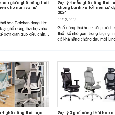
nhau giữa ghế công thái
Gợi ý 4 mẫu ghế công thái 
hen cho nam và nữ
không bánh xe tốt nên sử d
2024
29/12/2023
thái học Roichen đang Hot
Ghế công thái học không bánh x
 loại ghế công thái học nhỏ
thiết kế nhỏ gọn, trọng lượng n
kế đơn giản giúp điều chỉnh
có khả năng chống đau mỏi lưng
chống gù chưa tới 1 triệu
thường được sử dụng tại văn p
cơ quan.
 4 ghế công thái học
Gợi ý 3 ghế công thái học d