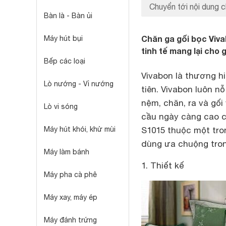
Chuyển tới nội dung c
Bàn là - Bàn ủi
Chăn ga gối bọc Viva
Máy hút bụi
tinh tế mang lại cho
Bếp các loại
Vivabon là thương h
Lò nướng - Vỉ nướng
tiên. Vivabon luôn n
nệm, chăn, ra và gối
Lò vi sóng
cầu ngày càng cao c
Máy hút khói, khử mùi
S1015 thuộc một tr
dùng ưa chuộng tron
Máy làm bánh
1. Thiết kế
Máy pha cà phê
Máy xay, máy ép
Máy đánh trứng