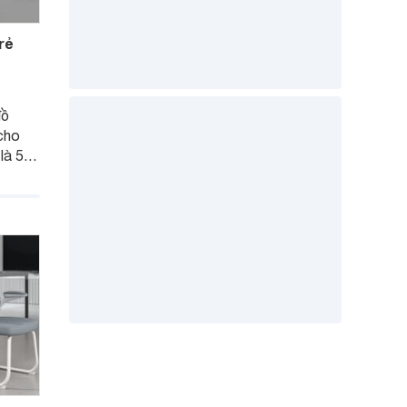
rẻ
đồ
 cho
là 5
ưới 1