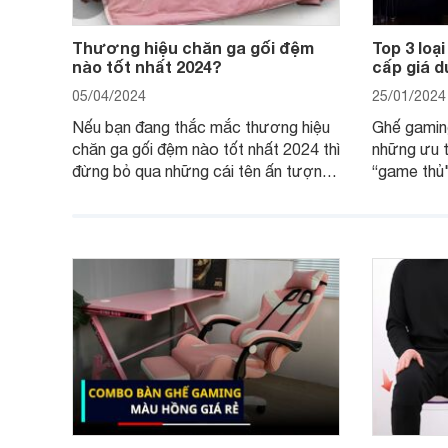
Thương hiệu chăn ga gối đệm
Top 3 loạ
nào tốt nhất 2024?
cấp giá d
05/04/2024
25/01/2024
Nếu bạn đang thắc mắc thương hiệu
Ghế gamin
chăn ga gối đệm nào tốt nhất 2024 thì
những ưu t
đừng bỏ qua những cái tên ấn tượng
“game thủ"
như: Sagatex, Sông Hồng, Amando,
dáng và có
Hanvico, Canada, Everon, Dunlopillo,
dưới 10 tr
Everhome… Cùng khám phá chi tiết
ưu điểm của từng thương hiệu chăn
ga gối đệm để biết tại sao nên mua
nhé!