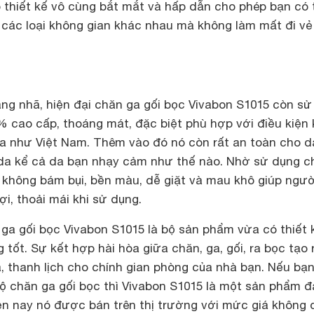
ó thiết kế vô cùng bắt mắt và hấp dẫn cho phép bạn có 
 các loại không gian khác nhau mà không làm mất đi vẻ
ang nhã, hiện đại chăn ga gối bọc Vivabon S1015 còn s
% cao cấp, thoáng mát, đặc biệt phù hợp với điều kiện 
ùa như Việt Nam. Thêm vào đó nó còn rất an toàn cho d
da kể cả da bạn nhạy cảm như thế nào. Nhờ sử dụng c
g không bám bụi, bền màu, dễ giặt và mau khô giúp ngườ
ợi, thoải mái khi sử dụng.
ga gối bọc Vivabon S1015 là bộ sản phẩm vừa có thiết 
 tốt. Sự kết hợp hài hòa giữa chăn, ga, gối, ra bọc tạo 
, thanh lịch cho chính gian phòng của nhà bạn. Nếu bạ
 chăn ga gối bọc thì Vivabon S1015 là một sản phẩm 
ện nay nó được bán trên thị trường với mức giá không 