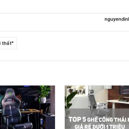
nguyendin
i thất"