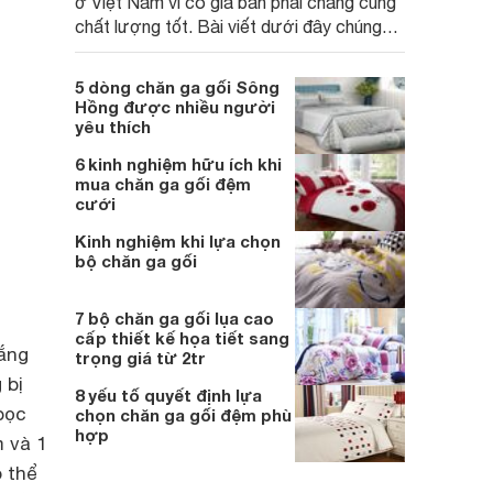
ở Việt Nam vì có giá bán phải chăng cùng
chất lượng tốt. Bài viết dưới đây chúng
tôi sẽ giới thiệu đến bạn 5 dòng chăn ga
gối Sông Hồng tốt nhất bạn nên mua để
5 dòng chăn ga gối Sông
bạn có thêm thông tin để lựa chọn sản
Hồng được nhiều người
phẩm phù hợp cho gia đình mình.
yêu thích
6 kinh nghiệm hữu ích khi
mua chăn ga gối đệm
cưới
Kinh nghiệm khi lựa chọn
bộ chăn ga gối
7 bộ chăn ga gối lụa cao
cấp thiết kế họa tiết sang
rắng
trọng giá từ 2tr
 bị
8 yếu tố quyết định lựa
bọc
chọn chăn ga gối đệm phù
hợp
m và 1
ó thể