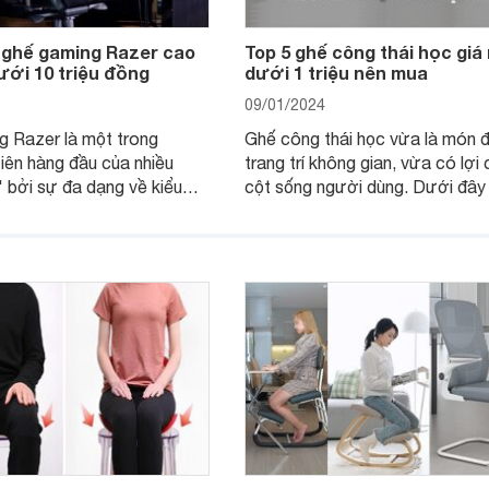
i ghế gaming Razer cao
Top 5 ghế công thái học giá 
ưới 10 triệu đồng
dưới 1 triệu nên mua
09/01/2024
g Razer là một trong
Ghế công thái học vừa là món 
iên hàng đầu của nhiều
trang trí không gian, vừa có lợi
 bởi sự đa dạng về kiểu
cột sống người dùng. Dưới đây 
 nhiều lựa chọn ở mức giá
mẫu ghế công thái học giá rẻ d
iệu đồng.
triệu nên dùng.