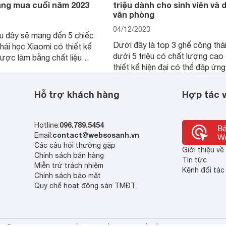
áng mua cuối năm 2023
triệu dành cho sinh viên và 
văn phòng
04/12/2023
au đây sẽ mang đến 5 chiếc
Dưới đây là top 3 ghế công thá
hái học Xiaomi có thiết kế
dưới 5 triệu có chất lượng cao
ược làm bằng chất liệu
thiết kế hiện đại có thể đáp ứng
à có mức giá phải chăng
nhu cầu sử dụng của học sinh, s
hàng có thể chọn mua.
viên hoặc dân văn phòng.
Hỗ trợ khách hàng
Hợp tác v
096.789.5454
Hotline:
contact@websosanh.vn
Email:
Các câu hỏi thường gặp
Giới thiệu v
Chính sách bán hàng
Tin tức
Miễn trừ trách nhiệm
Kênh đối tác
Chính sách bảo mật
Quy chế hoạt động sàn TMĐT