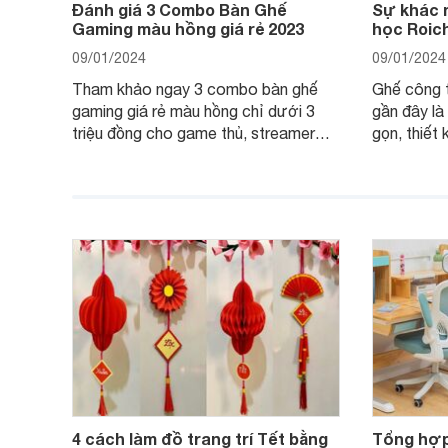
Đánh giá 3 Combo Bàn Ghế
Sự khác 
Gaming màu hồng giá rẻ 2023
học Roic
09/01/2024
09/01/2024
Tham khảo ngay 3 combo bàn ghế
Ghế công 
gaming giá rẻ màu hồng chỉ dưới 3
gần đây là
triệu đồng cho game thủ, streamer
gọn, thiết 
chắc chắn các nàng sẽ yêu thích từ
dáng ngồi 
cái nhìn đầu tiên.
đồng.
4 cách làm đồ trang trí Tết bằng
Tổng hợp