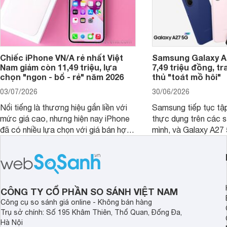
Chiếc iPhone VN/A rẻ nhất Việt
Samsung Galaxy A2
Nam giảm còn 11,49 triệu, lựa
7,49 triệu đồng, tr
chọn "ngon - bổ - rẻ" năm 2026
thủ "toát mồ hôi"
03/07/2026
30/06/2026
Nổi tiếng là thương hiệu gắn liền với
Samsung tiếp tục tập
mức giá cao, nhưng hiện nay iPhone
thực dụng trên các 
đã có nhiều lựa chọn với giá bán hợp
mình, và Galaxy A27
lý hơn, giúp người dùng dễ dàng tiếp
thể hiện rõ định hướ
cận sản phẩm chính hãng.
tới cho người dùng m
lượng với nhiều tran
độ bền bỉ cho nhu cầ
dài.
CÔNG TY CỔ PHẦN SO SÁNH VIỆT NAM
Công cụ so sánh giá online - Không bán hàng
Trụ sở chính: Số 195 Khâm Thiên, Thổ Quan, Đống Đa,
Hà Nội