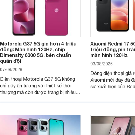
Motorola G37 5G giá hơn 4 triệu
Xiaomi Redmi 17 5
đồng: Màn hình 120Hz, chip
triệu đồng, pin tr
Dimensity 6300 5G, bền chuẩn
màn hình 120Hz
quân đội
03/08/2026
07/08/2026
Dòng điện thoại giá 
Điện thoại Motorola G37 5G không
Xiaomi mới đây đã đ
chỉ gây ấn tượng với thiết kế thời
sự xuất hiện của Re
thượng mà còn được trang bị nhiều
máy đang nhận được
tính năng và công nghệ hiện đại, đáp
của nhiều khách hàng
ứng tốt nhu cầu sử dụng hằng ngày
của người dùng phổ thông.