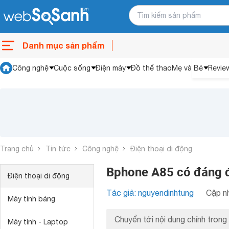
Danh mục sản phẩm
Công nghệ
Cuộc sống
Điện máy
Đồ thể thao
Mẹ và Bé
Revie
Trang chủ
Tin tức
Công nghệ
Điện thoại di động
Bphone A85 có đáng 
Điện thoại di động
Tác giả: nguyendinhtung
Cập nh
Máy tính bảng
Chuyển tới nội dung chính trong 
Máy tính - Laptop