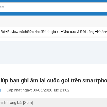
Khác
 Bé
Review sách
Sức khoẻ
Đánh giá xe
Nhà cửa & Đời sống
iúp bạn ghi âm lại cuộc gọi trên smartph
g
Cập nhật ngày: 30/05/2020, lúc 21:02
hính trong bài
[Xem]