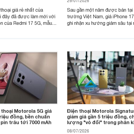
29/07/2026
thoại giá rẻ nhất của
Sau gần một năm được bán tại 
i đây đã được làm mới với
trường Việt Nam, giá iPhone 1
ện của Redmi 17 5G, mẫu
ghi nhận xu hướng giảm sâu tại 
nhận được sự quan tâm
cửa hàng phân phối chính hãng.
khách hàng.
nhiên, mức độ giảm giữa các d
máy có sự khác biệt lớn.
 thoại Motorola 5G giá
Điện thoại Motorola Signatu
triệu đồng, bền chuẩn
giảm giá gần 5 triệu đồng, c
 pin trâu tới 7000 mAh
lượng "vô đối" trong phân 
08/07/2026