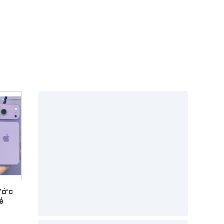
rước
ẻ