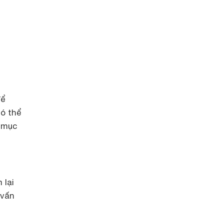
để
ó thể
g mục
 lại
 vấn