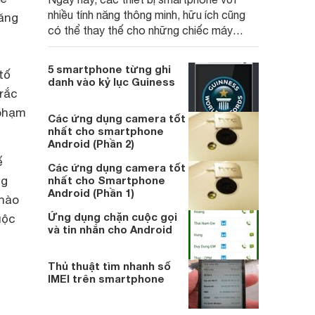
nhiều tính năng thông minh, hữu ích cũng
năng
có thể thay thế cho những chiếc máy
quay chuyên dụng khi cần. Trong bài viết
này, hãy cùng chúng tôi khám phá ngay
5 smartphone từng ghi
tố
top 4 chiếc điện thoại quay phim tốt nhất
danh vào kỷ lục Guiness
mà bạn nên sở hữu để đồng hành trong
rắc
mọi chuyến đi nhé.
 phạm
Các ứng dụng camera tốt
nhất cho smartphone
Android (Phần 2)
ế
Các ứng dụng camera tốt
ng
nhất cho Smartphone
Android (Phần 1)
 nào
Ứng dụng chặn cuộc gọi
uộc
và tin nhắn cho Android
Thủ thuật tìm nhanh số
IMEI trên smartphone