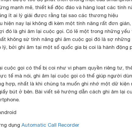
cứng mạnh mẽ, thiết kế độc đáo và hàng loạt các tính 
ũng ít ai lý giải được rằng tại sao các thương hiệu
hiện nay lại không đi kèm một tính năng rất đơn giản,
ợi đó là ghi âm lại cuộc gọi. Có lẽ một trong những yếu 
uất không sử tính năng ghi âm cuộc gọi đó là sợ những 
p lý, bởi ghi âm tại một số quốc gia bị coi là hành động
ại cuộc gọi có thể bị coi như vi phạm quyền riêng tư, th
ực tế mà nói, ghi âm lại cuộc gọi có thể giúp người dù
ng hợp, nhất là khi chúng ta muốn ghi nhớ một dữ kiện
giấy bút ở bên. Bài viết sẽ hướng dẫn cách ghi âm lại c
rtphone.
Android
 ứng dụng
Automatic Call Recorder