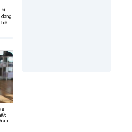
thị
7 đang
nhiều
 Tuy
òng
re
hất
khúc