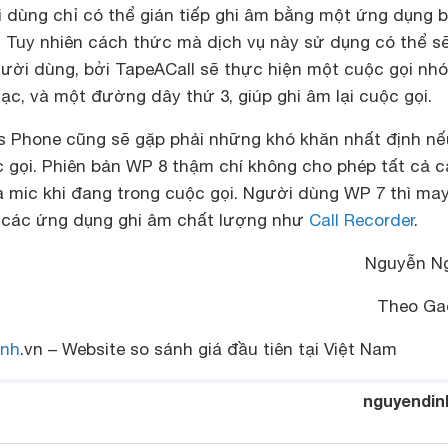
 dùng chỉ có thể gián tiếp ghi âm bằng một ứng dụng 
. Tuy nhiên cách thức mà dịch vụ này sử dụng có thể s
gười dùng, bởi TapeACall sẽ thực hiện một cuộc gọi nh
lạc, và một đường dây thứ 3, giúp ghi âm lại cuộc gọi.
 Phone cũng sẽ gặp phải những khó khăn nhất định nế
c gọi. Phiên bản WP 8 thậm chí không cho phép tất cả 
 mic khi đang trong cuộc gọi. Người dùng WP 7 thì ma
 các ứng dụng ghi âm chất lượng như
Call Recorder
.
Nguyễn N
Theo Ga
nh
.vn – Website so sánh giá đầu tiên tại Việt Nam
nguyendin