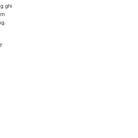
g ghi
âm
ng.
y