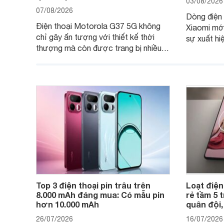
03/08/2026
07/08/2026
Dòng điện 
Điện thoại Motorola G37 5G không
Xiaomi mớ
chỉ gây ấn tượng với thiết kế thời
sự xuất hi
thượng mà còn được trang bị nhiều
máy đang 
tính năng và công nghệ hiện đại, đáp
của nhiều 
ứng tốt nhu cầu sử dụng hằng ngày
của người dùng phổ thông.
Top 3 điện thoại pin trâu trên
Loạt điện
8.000 mAh đáng mua: Có mẫu pin
rẻ tầm 5 
hơn 10.000 mAh
quân đội,
26/07/2026
16/07/2026