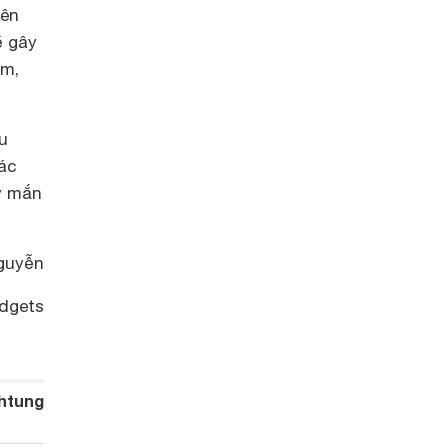
bên
ẽ gây
óm,
u
các
y mắn
guyễn
dgets
htung