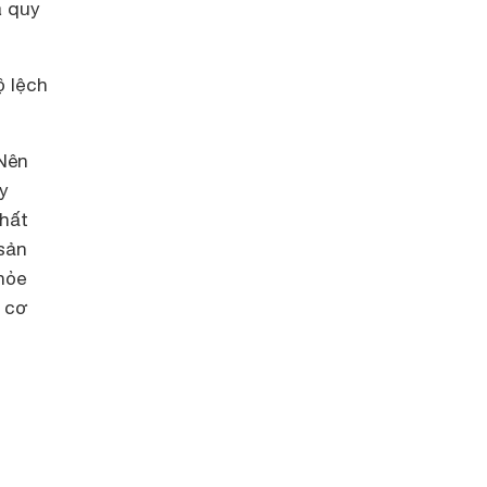
ã quy
ộ lệch
 Nên
y
Chất
sản
hỏe
n cơ