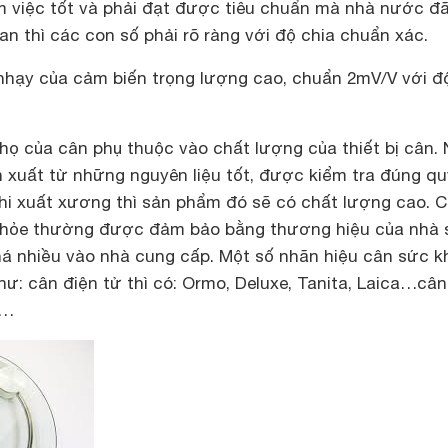
làm việc tốt và phải đạt được tiêu chuẩn mà nhà nước đ
an thì các con số phải rõ ràng với độ chia chuẩn xác.
 nhạy của cảm biến trọng lượng cao, chuẩn 2mV/V với đ
thọ của cân phụ thuộc vào chất lượng của thiết bị cân.
n xuất từ những nguyên liệu tốt, được kiểm tra đúng qu
khi xuất xương thì sản phẩm đó sẽ có chất lượng cao. 
khỏe thường được đảm bảo bằng thương hiệu của nhà 
há nhiều vào nhà cung cấp. Một số nhãn hiệu cân sức k
ư: cân điện tử thì có: Ormo, Deluxe, Tanita, Laica…câ
s…