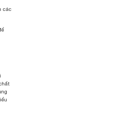
n các
để
ì
 chất
ùng
iểu