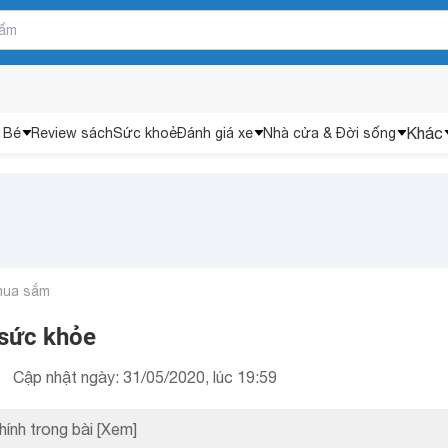
Khác
 Bé
Review sách
Sức khoẻ
Đánh giá xe
Nhà cửa & Đời sống
mua sắm
sức khỏe
Cập nhật ngày: 31/05/2020, lúc 19:59
hính trong bài
[Xem]