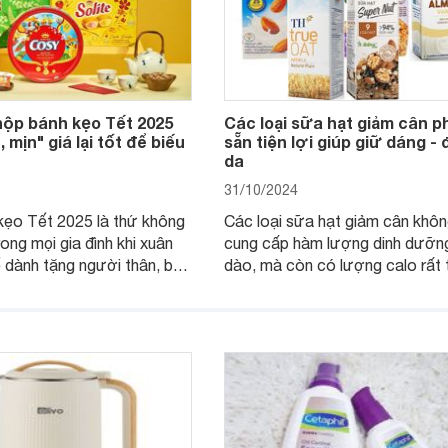
hộp bánh kẹo Tết 2025
Các loại sữa hạt giảm cân p
, mịn" giá lại tốt để biếu
sẵn tiện lợi giúp giữ dáng -
da
31/10/2024
kẹo Tết 2025 là thứ không
Các loại sữa hạt giảm cân khôn
rong mọi gia đình khi xuân
cung cấp hàm lượng dinh dưỡng
 dành tặng người thân, bạn
dào, mà còn có lượng calo rất 
 chưng trên bàn thờ gia
phù hợp để giảm cân. Đối với c
g bài viết này Websosanh.vn
phụ nữ bận rộn, không có thời g
iệu cho bạn 15 hộp bánh Tết
nấu thì các loại sữa hạt pha sẵn
ừa sang, giá vừa hợp lý để
tiên hàng đầu, cùng tham khảo 
uối năm.