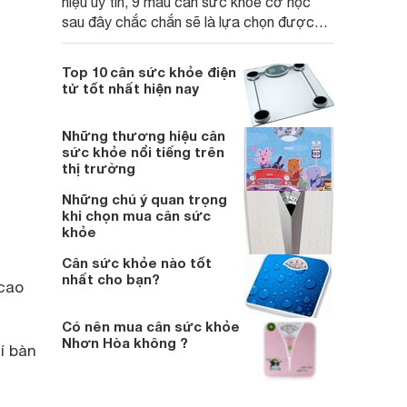
hiệu uy tín, 9 mẫu cân sức khỏe cơ học
sau đây chắc chắn sẽ là lựa chọn được
ưu tiên nhất của bạn khi chọn mua cân
sức khỏe cho gia đình.
Top 10 cân sức khỏe điện
tử tốt nhất hiện nay
Những thương hiệu cân
sức khỏe nổi tiếng trên
thị trường
Những chú ý quan trọng
khi chọn mua cân sức
khỏe
Cân sức khỏe nào tốt
nhất cho bạn?
 cao
Có nên mua cân sức khỏe
Nhơn Hòa không ?
í bàn