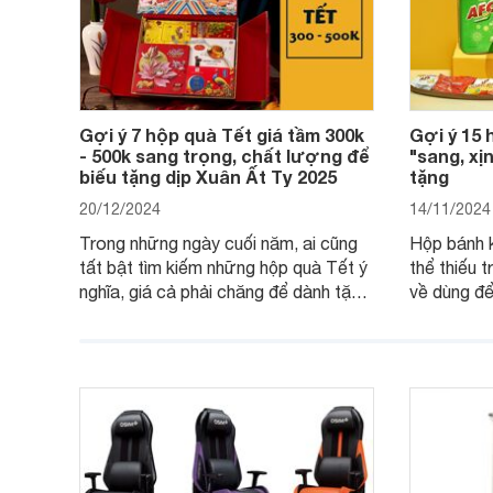
Gợi ý 7 hộp quà Tết giá tầm 300k
Gợi ý 15 
- 500k sang trọng, chất lượng để
"sang, xịn
biếu tặng dịp Xuân Ất Tỵ 2025
tặng
20/12/2024
14/11/2024
Trong những ngày cuối năm, ai cũng
Hộp bánh 
tất bật tìm kiếm những hộp quà Tết ý
thể thiếu t
nghĩa, giá cả phải chăng để dành tặng
về dùng để
cho người thân, bạn bè, đồng nghiệp.
bè hoặc để
Hãy để Websosanh.vn giới thiệu cho
tiên. Tron
bạn 7 mẫu hộp quà Tết giá tầm 300k
sẽ giới th
- 500k đẹp mắt nhé.
2025 mới v
mua sắm c