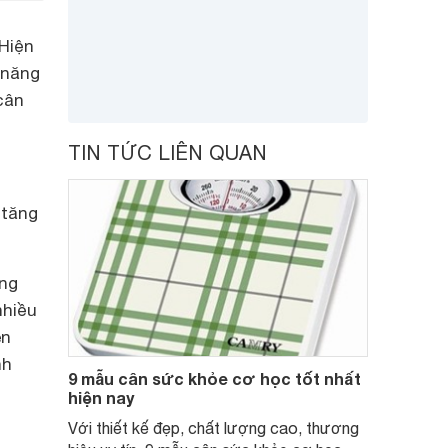
Hiện
 năng
cân
TIN TỨC LIÊN QUAN
 tăng
ợng
nhiều
ên
nh
9 mẫu cân sức khỏe cơ học tốt nhất
hiện nay
Với thiết kế đẹp, chất lượng cao, thương