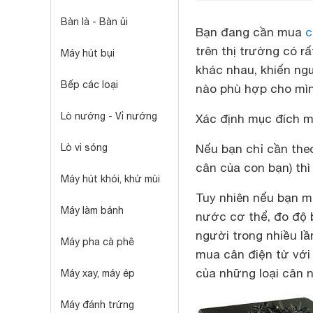
Bàn là - Bàn ủi
Bạn đang cần mua
c
trên thị trường có r
Máy hút bụi
khác nhau, khiến ng
Bếp các loại
nào phù hợp cho mìn
Lò nướng - Vỉ nướng
Xác định mục đích 
Lò vi sóng
Nếu bạn chỉ cần the
cân của con bạn) thì
Máy hút khói, khử mùi
Tuy nhiên nếu bạn m
Máy làm bánh
nước cơ thể, đo độ 
người trong nhiều lầ
Máy pha cà phê
mua cân điện tử với
của những loại cân 
Máy xay, máy ép
Máy đánh trứng