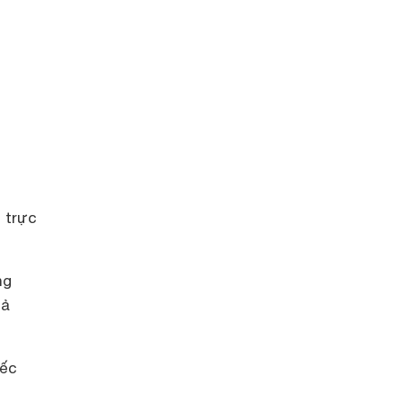
 trực
ng
uả
iếc