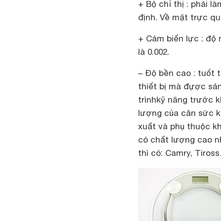
+ Bộ chỉ thị : phải 
định. Về mặt trực qu
+ Cảm biến lực : độ
là 0.002.
– Độ bền cao : tuổt 
thiết bị mà đựợc sả
trìnhkỹ năng trước 
lượng của cân sức 
xuất và phụ thuộc k
có chất lượng cao nh
thì có: Camry, Tiros