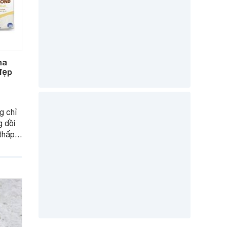
ha
 đẹp
g chỉ
 dồi
thấp
hị em
ian tự
 là ưu
ngay!