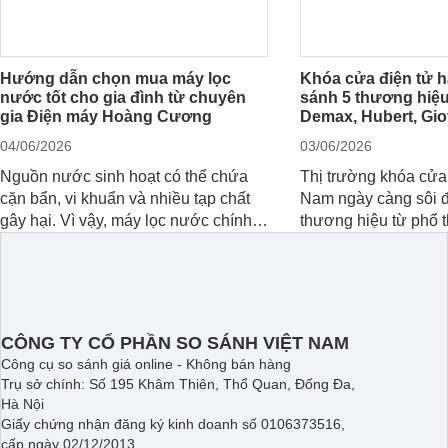
Hướng dẫn chọn mua máy lọc
Khóa cửa điện tử h
nước tốt cho gia đình từ chuyên
sánh 5 thương hiệu
gia Điện máy Hoàng Cương
Demax, Hubert, Gio
04/06/2026
03/06/2026
Nguồn nước sinh hoạt có thể chứa
Thị trường khóa cửa 
cặn bẩn, vi khuẩn và nhiều tạp chất
Nam ngày càng sôi đ
gây hại. Vì vậy, máy lọc nước chính
thương hiệu từ phổ 
hãng là giải pháp hiệu quả giúp bảo
cấp. Nếu bạn đang 
vệ sức khỏe và đảm bảo nguồn nước
cửa điện tử hãng nào 
sạch cho cả gia đình.
sẽ so sánh 5 thươn
tâm nhiều hiện nay: 
Demax, Hubert và Gi
CÔNG TY CỔ PHẦN SO SÁNH VIỆT NAM
Công cụ so sánh giá online - Không bán hàng
Trụ sở chính: Số 195 Khâm Thiên, Thổ Quan, Đống Đa,
Hà Nội
Giấy chứng nhận đăng ký kinh doanh số 0106373516,
cấp ngày 02/12/2013