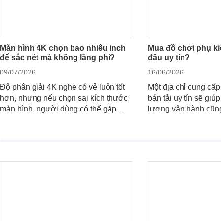
Màn hình 4K chọn bao nhiêu inch
Mua đồ chơi phụ kiệ
để sắc nét mà không lãng phí?
đâu uy tín?
09/07/2026
16/06/2026
Độ phân giải 4K nghe có vẻ luôn tốt
Một địa chỉ cung cấp
hơn, nhưng nếu chọn sai kích thước
bán tải uy tín sẽ giú
màn hình, người dùng có thể gặp
lượng vận hành cũn
giao diện quá nhỏ, phải phóng to
của chủ xe khi lên đ
nhiều hoặc không tận dụng hết không
hai" của mình.
gian hiển thị. Vậy màn hình 4K nên
chọn bao nhiêu inch là hợp lý?