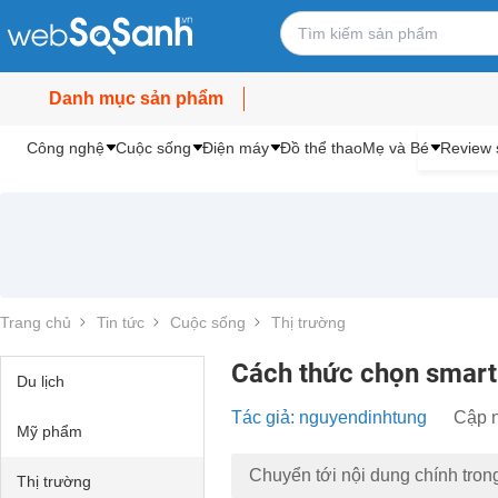
Danh mục sản phẩm
Công nghệ
Cuộc sống
Điện máy
Đồ thể thao
Mẹ và Bé
Review 
Trang chủ
Tin tức
Cuộc sống
Thị trường
Cách thức chọn smart
Du lịch
Tác giả: nguyendinhtung
Cập n
Mỹ phẩm
Chuyển tới nội dung chính tron
Thị trường