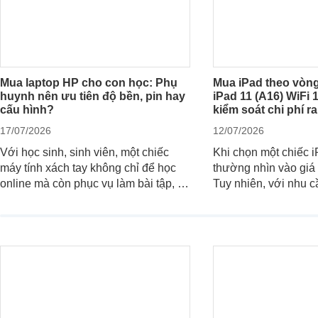
Mua laptop HP cho con học: Phụ
Mua iPad theo vòng
huynh nên ưu tiên độ bền, pin hay
iPad 11 (A16) WiFi
cấu hình?
kiểm soát chi phí r
17/07/2026
12/07/2026
Với học sinh, sinh viên, một chiếc
Khi chọn một chiếc 
máy tính xách tay không chỉ để học
thường nhìn vào giá 
online mà còn phục vụ làm bài tập, tra
Tuy nhiên, với nhu c
cứu, thuyết trình và giải trí nhẹ. Khi
việc nhẹ và giải trí t
chọn laptop HP cho con, phụ huynh
quan trọng hơn là tổ
nên nhìn theo nhu cầu sử dụng nhiều
hữu: mua bản nào, c
năm thay vì chỉ so sánh cấu hình trên
ngay không, dùng đư
giấy.
khi nào nên nâng cấ