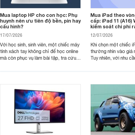
Mua laptop HP cho con học: Phụ
Mua iPad theo vòn
huynh nên ưu tiên độ bền, pin hay
cấp: iPad 11 (A16)
cấu hình?
kiểm soát chi phí 
17/07/2026
12/07/2026
Với học sinh, sinh viên, một chiếc máy
Khi chọn một chiếc i
tính xách tay không chỉ để học online
thường nhìn vào giá 
mà còn phục vụ làm bài tập, tra cứu,
Tuy nhiên, với nhu cầ
thuyết trình và giải trí nhẹ. Khi chọn
việc nhẹ và giải trí t
laptop HP cho con, phụ huynh nên
quan trọng hơn là tổn
nhìn theo nhu cầu sử dụng nhiều năm
mua bản nào, có cần
thay vì chỉ so sánh cấu hình trên giấy.
không, dùng được ba
nên nâng cấp.