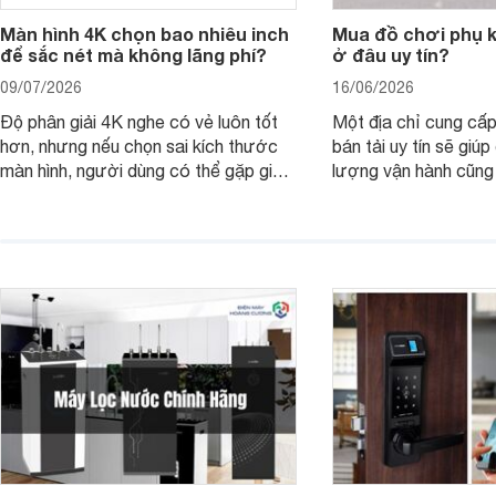
Màn hình 4K chọn bao nhiêu inch
Mua đồ chơi phụ ki
để sắc nét mà không lãng phí?
ở đâu uy tín?
09/07/2026
16/06/2026
Độ phân giải 4K nghe có vẻ luôn tốt
Một địa chỉ cung cấp
hơn, nhưng nếu chọn sai kích thước
bán tải uy tín sẽ giú
màn hình, người dùng có thể gặp giao
lượng vận hành cũng
diện quá nhỏ, phải phóng to nhiều
của chủ xe khi lên đ
hoặc không tận dụng hết không gian
hai" của mình.
hiển thị. Vậy màn hình 4K nên chọn
bao nhiêu inch là hợp lý?