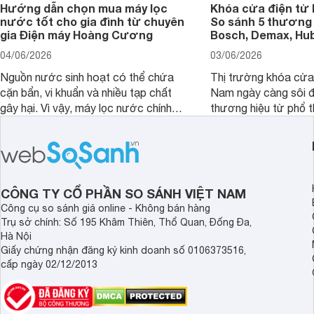
Hướng dẫn chọn mua máy lọc
Khóa cửa điện tử 
nước tốt cho gia đình từ chuyên
So sánh 5 thương 
gia Điện máy Hoàng Cương
Bosch, Demax, Hub
04/06/2026
03/06/2026
Nguồn nước sinh hoạt có thể chứa
Thị trường khóa cửa 
cặn bẩn, vi khuẩn và nhiều tạp chất
Nam ngày càng sôi đ
gây hại. Vì vậy, máy lọc nước chính
thương hiệu từ phổ 
hãng là giải pháp hiệu quả giúp bảo vệ
cấp. Nếu bạn đang b
sức khỏe và đảm bảo nguồn nước
cửa điện tử hãng nào 
sạch cho cả gia đình.
sẽ so sánh 5 thương
tâm nhiều hiện nay: 
Demax, Hubert và Gi
CÔNG TY CỔ PHẦN SO SÁNH VIỆT NAM
Công cụ so sánh giá online - Không bán hàng
Trụ sở chính: Số 195 Khâm Thiên, Thổ Quan, Đống Đa,
Hà Nội
Giấy chứng nhận đăng ký kinh doanh số 0106373516,
cấp ngày 02/12/2013