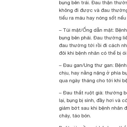
bụng bên trái. Ðau thận thườ
không đi được và đau thường 
tiểu ra máu hay nóng sốt nếu
– Túi mật/Ống dẫn mật: Bệnh
bụng bên phải. Ðau thường liê
đau thường tới rồi đi cách nh
đôi khi bệnh nhân có thể bị ó
– Ðau gan/Ung thư gan: Bệnh
chịu, hay nằng nặng ở phía bụ
qua ngày tháng cho tới khi b
– Ðau thắt ruột già: thường 
lại, bụng bị sình, đầy hơi và
giảm bớt sau khi bệnh nhân đ
chảy, táo bón.