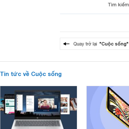
Tìm kiế
"Cuộc sống"
Quay trở lại
Tin tức về Cuộc sống