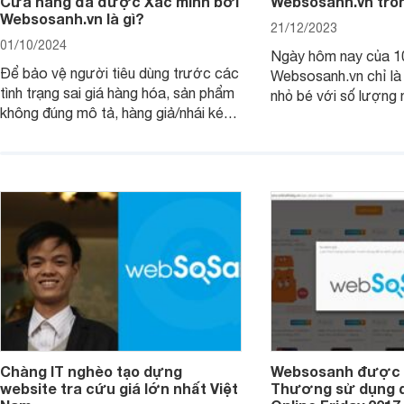
Cửa hàng đã được Xác minh bởi
Websosanh.vn tròn
Websosanh.vn là gì?
21/12/2023
01/10/2024
Ngày hôm nay của 1
Để bảo vệ người tiêu dùng trước các
Websosanh.vn chỉ là
tình trạng sai giá hàng hóa, sản phẩm
nhỏ bé với số lượng 
không đúng mô tả, hàng giả/nhái kém
sự nỗ lực, nhiệt huy
chất lượng... Websosanh.vn thực hiện
của những người sán
dán nhãn "Xác minh" cho các cửa
thể cán bộ nhân viê
hàng uy tín
đã dần lớn mạnh và 
so sánh giá hàng đầu
Chàng IT nghèo tạo dựng
Websosanh được 
website tra cứu giá lớn nhất Việt
Thương sử dụng qu