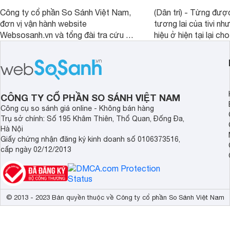
Công ty cổ phần So Sánh Việt Nam,
(Dân trí) - Từng đượ
đơn vị vận hành website
tương lai của tivi n
Websosanh.vn và tổng đài tra cứu giá
hiệu ở hiện tại lại cho
19000345 đã nhận đầu tư từ Yello
đang không phát triể
Shopping Media Group (YSM), thuộc
theo Websosanh.
Tập đoàn Yello Mobile, Hàn Quốc để
hỗ trợ người tiêu dùng mua sắm tốt
hơn.
CÔNG TY CỔ PHẦN SO SÁNH VIỆT NAM
Công cụ so sánh giá online - Không bán hàng
Trụ sở chính: Số 195 Khâm Thiên, Thổ Quan, Đống Đa,
Hà Nội
Giấy chứng nhận đăng ký kinh doanh số 0106373516,
cấp ngày 02/12/2013
© 2013 - 2023 Bản quyền thuộc về Công ty cổ phần So Sánh Việt Nam