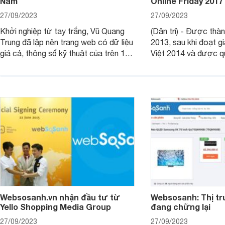
Nam
Online Friday 2017
27/09/2023
27/09/2023
Khởi nghiệp từ tay trắng, Vũ Quang
(Dân trí) - Được thà
Trung đã lập nên trang web có dữ liệu
2013, sau khi đoạt gi
giá cả, thông số kỹ thuật của trên 10
Việt 2014 và được 
triệu sản phẩm từ hơn 12.000
của Nhật Bản đầu t
website.
đã phát triển trở thà
so sánh giá trực tuy
Nam.
Websosanh.vn nhận đầu tư từ
Websosanh: Thị tr
Yello Shopping Media Group
đang chững lại
27/09/2023
27/09/2023