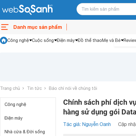
Danh mục sản phẩm
Công nghệ
Cuộc sống
Điện máy
Đồ thể thao
Mẹ và Bé
Revie
Trang chủ
Tin tức
Báo chí nói về chúng tôi
Chính sách phí dịch v
Công nghệ
hàng sử dụng gói Dat
Điện máy
Tác giả: Nguyễn Oanh
Cập nhật
Nhà cửa & Đời sống