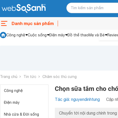
Danh mục sản phẩm
Công nghệ
Cuộc sống
Điện máy
Đồ thể thao
Mẹ và Bé
Revie
Trang chủ
Tin tức
Chăm sóc thú cưng
Chọn sữa tắm cho chó
Công nghệ
Tác giả: nguyendinhtung
Cập nh
Điện máy
Chuyển tới nội dung chính trong 
Nhà cửa & Đời sống