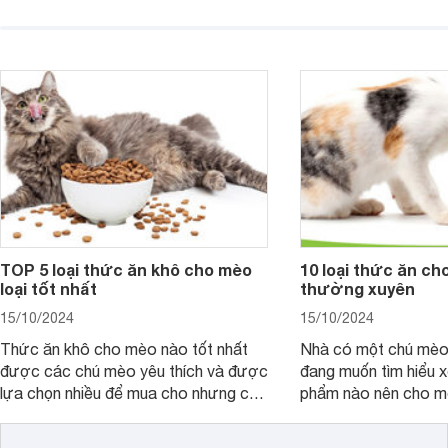
SOS màu trắng được thiết kế dành
được cung cấp nhiều
riêng cho mèo. Cùng tìm hiểu xem với
để cơ thể có thể phát
mèo lông trắng thì đây đã là loại sữa
toàn diện. Vậy cho m
tắm tốt nhất chưa nhé!
ăn gì ăn gì tốt nhất?
TOP 5 loại thức ăn khô cho mèo
10 loại thức ăn c
loại tốt nhất
thường xuyên
15/10/2024
15/10/2024
Thức ăn khô cho mèo nào tốt nhất
Nhà có một chú mèo
được các chú mèo yêu thích và được
đang muốn tìm hiểu 
lựa chọn nhiều để mua cho nhưng chú
phẩm nào nên cho m
mèo đáng yêu của mình là điều mà
xuyên thì tốt. Vậy h
nhiều bạn quan tâm. Cùng xem TOP 5
viết dưới đây nhé.