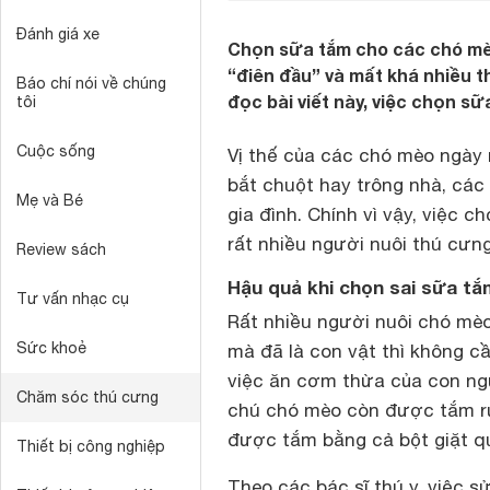
Đánh giá xe
Chọn sữa tắm cho các chó mèo
“điên đầu” và mất khá nhiều t
Báo chí nói về chúng
đọc bài viết này, việc chọn s
tôi
Cuộc sống
Vị thế của các chó mèo ngày 
bắt chuột hay trông nhà, các
Mẹ và Bé
gia đình. Chính vì vậy, việc c
rất nhiều người nuôi thú cưn
Review sách
Hậu quả khi chọn sai sữa t
Tư vấn nhạc cụ
Rất nhiều người nuôi chó mèo
Sức khoẻ
mà đã là con vật thì không cầ
việc ăn cơm thừa của con ngư
Chăm sóc thú cưng
chú chó mèo còn được tắm r
được tắm bằng cả bột giặt q
Thiết bị công nghiệp
Theo các bác sĩ thú y, việc 