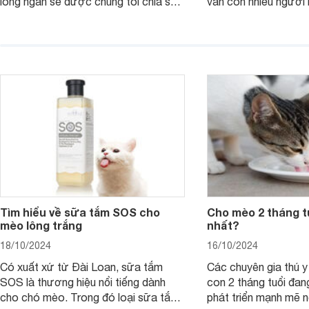
lông ngắn sẽ được chúng tôi chia sẻ
vẫn còn nhiều người
chi tiết trong bài viết này.
không biết thức ăn
tốt không?
Tìm hiểu về sữa tắm SOS cho
Cho mèo 2 tháng tu
mèo lông trắng
nhất?
18/10/2024
16/10/2024
Có xuất xứ từ Đài Loan, sữa tắm
Các chuyên gia thú y
SOS là thương hiệu nổi tiếng dành
con 2 tháng tuổi đan
cho chó mèo. Trong đó loại sữa tắm
phát triển mạnh mẽ 