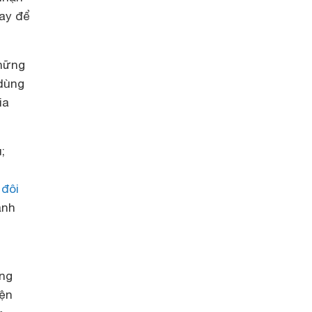
tay để
những
dùng
ia
;
g
 đôi
ảnh
ăng
iện