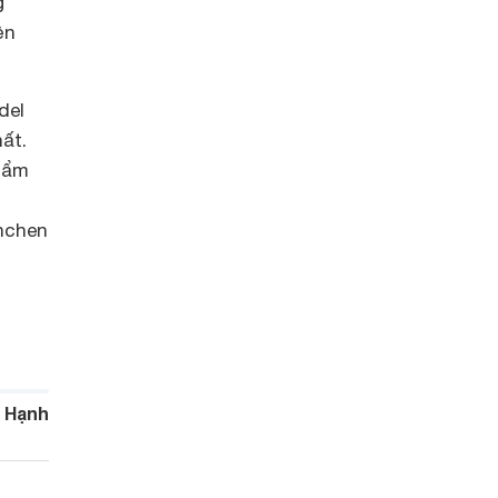
g
ện
del
ất.
phẩm
nchen
 Hạnh