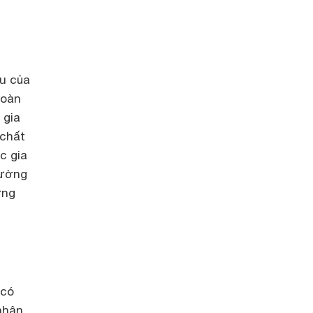
u của
hoàn
 gia
 chất
c gia
rường
ờng
 có
nhận