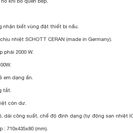
nổ khi bỏ quên bếp.
 nhận biết vùng đặt thiết bị nấu.
 chịu nhiệt SCHOTT CERAN (made in Germany).
ếp phải 2000 W.
100W.
ẻ em dạng ẩn.
 tắt.
iệt còn dư.
ộ, dải công suất, chế độ định dạng (tự động san nhiệt I
p : 710x435x80 (mm).