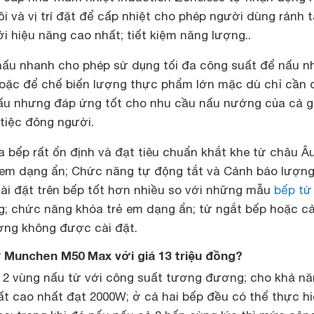
ồi và vị trí đặt để cấp nhiệt cho phép người dùng rảnh 
i hiệu năng cao nhất; tiết kiệm năng lượng..
ấu nhanh cho phép sử dụng tối đa công suất để nấu 
oặc để chế biến lượng thực phẩm lớn mặc dù chỉ cần 
nấu nhưng đáp ứng tốt cho nhu cầu nấu nướng của cả g
tiệc đông người.
 bếp rất ổn định và đạt tiêu chuẩn khắt khe từ châu Âu
em dạng ẩn; Chức năng tự động tắt và Cảnh báo lượn
ài đặt trên bếp tốt hơn nhiều so với những mẫu
bếp từ
ng; chức năng khóa trẻ em dạng ẩn; từ ngắt bếp hoặc c
ờng không được cài đặt.
 Munchen M50 Max với giá 13 triệu đồng?
2 vùng nấu từ với công suất tương đương; cho khả n
ất cao nhất đạt 2000W; ở cả hai bếp đều có thể thực h