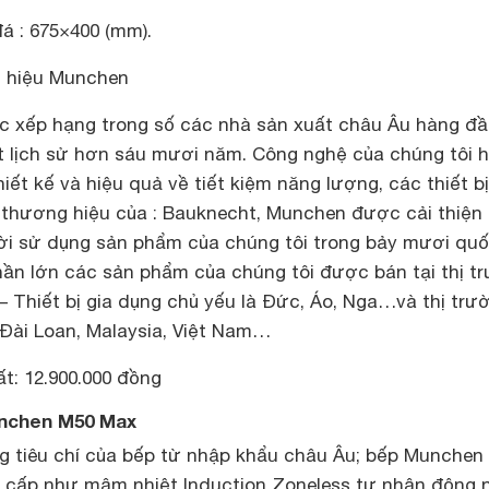
á : 675×400 (mm).
g hiệu Munchen
 xếp hạng trong số các nhà sản xuất châu Âu hàng đầ
ột lịch sử hơn sáu mươi năm. Công nghệ của chúng tôi 
thiết kế và hiệu quả về tiết kiệm năng lượng, các thiết bị
thương hiệu của : Bauknecht, Munchen được cải thiện
i sử dụng sản phẩm của chúng tôi trong bảy mươi quố
Phần lớn các sản phẩm của chúng tôi được bán tại thị t
 Thiết bị gia dụng chủ yếu là Đức, Áo, Nga…và thị trư
 Đài Loan, Malaysia, Việt Nam…
t: 12.900.000 đồng
nchen M50 Max
tiêu chí của bếp từ nhập khẩu châu Âu; bếp Munchen
 cấp như mâm nhiệt Induction Zoneless tự nhận động 