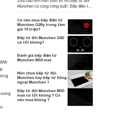
250i cao hơn một chút so với bếp từ đôi
Munchen có cùng công suất. Bếp điện từ
đôi có vẻ là sự lựa chọn tiện lợi hơn khi có
thể nấu nướng với nhiều loại nồi xoong
Có nên mua bếp điện từ
trong khi đó bếp từ đôi lại có nhiều chế độ
Munchen Q2fly trong tầm
điều chỉnh nhiệt hơn.
giá 10 triệu?
Bếp từ đôi Munchen G60
có tốt không?
Đánh giá bếp điện từ
Munchen M50 max
000W
ếp
Nên chọn bếp từ đôi
ường
Munchen hay bếp từ hồng
ngoại Munchen ?
Bếp từ đôi Munchen M50
xoong
max có tốt không ? Có
nên mua không ?
bỏ