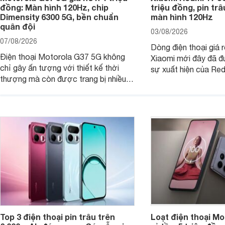
đồng: Màn hình 120Hz, chip
triệu đồng, pin tr
Dimensity 6300 5G, bền chuẩn
màn hình 120Hz
quân đội
03/08/2026
07/08/2026
Dòng điện thoại giá 
Điện thoại Motorola G37 5G không
Xiaomi mới đây đã đ
chỉ gây ấn tượng với thiết kế thời
sự xuất hiện của Re
thượng mà còn được trang bị nhiều
máy đang nhận được
tính năng và công nghệ hiện đại, đáp
của nhiều khách hàng
ứng tốt nhu cầu sử dụng hằng ngày
của người dùng phổ thông.
Top 3 điện thoại pin trâu trên
Loạt điện thoại Mo