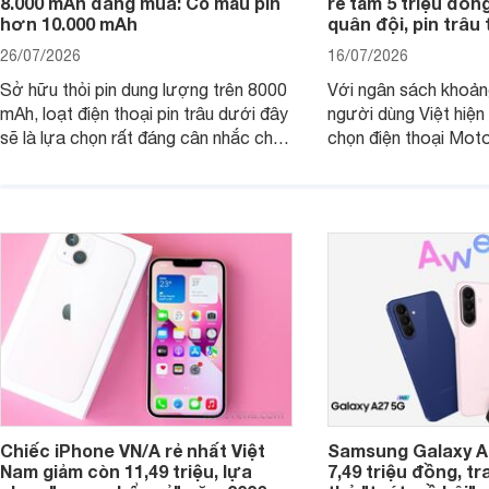
8.000 mAh đáng mua: Có mẫu pin
rẻ tầm 5 triệu đồn
hơn 10.000 mAh
quân đội, pin trâu
26/07/2026
16/07/2026
Sở hữu thỏi pin dung lượng trên 8000
Với ngân sách khoảng
mAh, loạt điện thoại pin trâu dưới đây
người dùng Việt hiện
sẽ là lựa chọn rất đáng cân nhắc cho
chọn điện thoại Mot
người dùng Việt.
với các nhu cầu sử d
giải trí, chụp ảnh đế
ngày.
Chiếc iPhone VN/A rẻ nhất Việt
Samsung Galaxy A2
Nam giảm còn 11,49 triệu, lựa
7,49 triệu đồng, tr