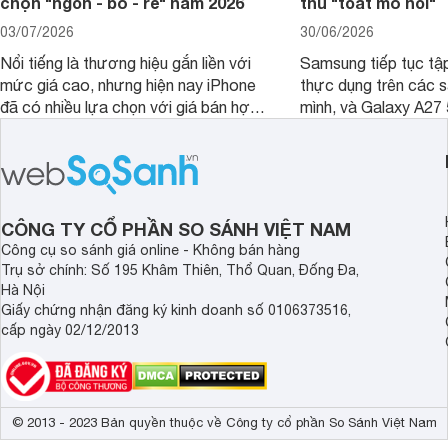
chọn "ngon - bổ - rẻ" năm 2026
thủ "toát mồ hôi"
03/07/2026
30/06/2026
Nổi tiếng là thương hiệu gắn liền với
Samsung tiếp tục tập
mức giá cao, nhưng hiện nay iPhone
thực dụng trên các 
đã có nhiều lựa chọn với giá bán hợp
mình, và Galaxy A27
lý hơn, giúp người dùng dễ dàng tiếp
thể hiện rõ định hướ
cận sản phẩm chính hãng.
tới cho người dùng m
lượng với nhiều tran
độ bền bỉ cho nhu cầ
dài.
CÔNG TY CỔ PHẦN SO SÁNH VIỆT NAM
Công cụ so sánh giá online - Không bán hàng
Trụ sở chính: Số 195 Khâm Thiên, Thổ Quan, Đống Đa,
Hà Nội
Giấy chứng nhận đăng ký kinh doanh số 0106373516,
cấp ngày 02/12/2013
© 2013 - 2023 Bản quyền thuộc về Công ty cổ phần So Sánh Việt Nam