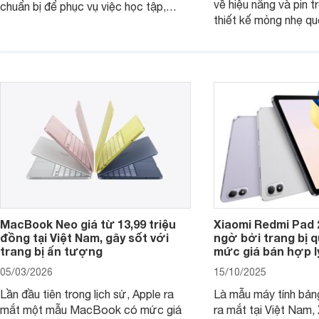
về hiệu năng và pin t
chuẩn bị để phục vụ việc học tập,
thiết kế mỏng nhẹ qu
nghiên cứu và cả nhu cầu làm thêm.
tiếp tục là lựa chọn 
Nếu ưu tiên một thiết bị gọn nhẹ, hiệu
việc và học tập hàng
năng ổn định, bền bỉ cùng mức giá dễ
tiếp cận, dưới đây là những mẫu
MacBook đáng cân nhắc dành cho
tân sinh viên.
MacBook Neo giá từ 13,99 triệu
Xiaomi Redmi Pad 
đồng tại Việt Nam, gây sốt với
ngờ bởi trang bị 
trang bị ấn tượng
mức giá bán hợp l
05/03/2026
15/10/2025
Lần đầu tiên trong lịch sử, Apple ra
Là mẫu máy tính bản
mắt một mẫu MacBook có mức giá
ra mắt tại Việt Nam,