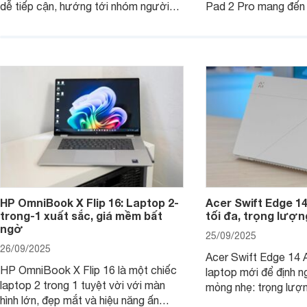
dễ tiếp cận, hướng tới nhóm người
Pad 2 Pro mang đến 
dùng học sinh, sinh viên nhưng vẫn
lượng với mức giá ph
được trang bị nhiều tính năng đáng
đông người dùng.
chú ý. MacBook Neo vì thế đang thu
hút sự quan tâm lớn từ thị trường.
HP OmniBook X Flip 16: Laptop 2-
Acer Swift Edge 1
trong-1 xuất sắc, giá mềm bất
tối đa, trọng lượn
ngờ
25/09/2025
26/09/2025
Acer Swift Edge 14 A
HP OmniBook X Flip 16 là một chiếc
laptop mới để định ng
laptop 2 trong 1 tuyệt vời với màn
mỏng nhẹ: trọng lượ
hình lớn, đẹp mắt và hiệu năng ấn
nhưng có màn hình O