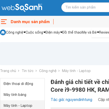
Danh mục sản phẩm
Công nghệ
Cuộc sống
Điện máy
Đồ thể thao
Mẹ và Bé
Revie
Trang chủ
Tin tức
Công nghệ
Máy tính - Laptop
Đánh giá chi tiết về c
Điện thoại di động
Core i9-9980 HK, RA
Máy tính bảng
Tác giả: nguyendinhtung
Cập nh
Máy tính - Laptop