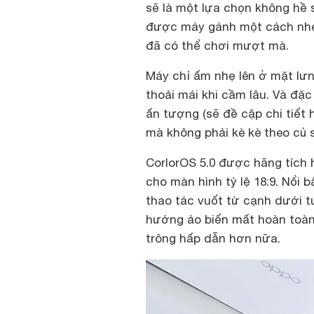
sẽ là một lựa chọn không hề s
được máy gánh một cách nhẹ 
đã có thể chơi mượt mà.
Máy chỉ ấm nhẹ lên ở mặt lưn
thoải mái khi cầm lâu. Và đặ
ấn tượng (sẽ đề cập chi tiết
mà không phải kè kè theo củ 
CorlorOS 5.0 được hãng tích 
cho màn hình tỷ lệ 18:9. Nổi 
thao tác vuốt từ cạnh dưới t
hướng ảo biến mất hoàn toàn,
trông hấp dẫn hơn nữa.