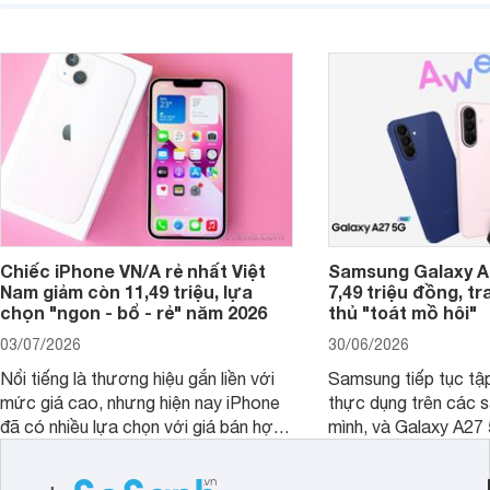
giải trí, chụp ảnh đế
ngày.
Chiếc iPhone VN/A rẻ nhất Việt
Samsung Galaxy A2
Nam giảm còn 11,49 triệu, lựa
7,49 triệu đồng, tr
chọn "ngon - bổ - rẻ" năm 2026
thủ "toát mồ hôi"
03/07/2026
30/06/2026
Nổi tiếng là thương hiệu gắn liền với
Samsung tiếp tục tập
mức giá cao, nhưng hiện nay iPhone
thực dụng trên các 
đã có nhiều lựa chọn với giá bán hợp
mình, và Galaxy A27
lý hơn, giúp người dùng dễ dàng tiếp
thể hiện rõ định hướ
cận sản phẩm chính hãng.
tới cho người dùng m