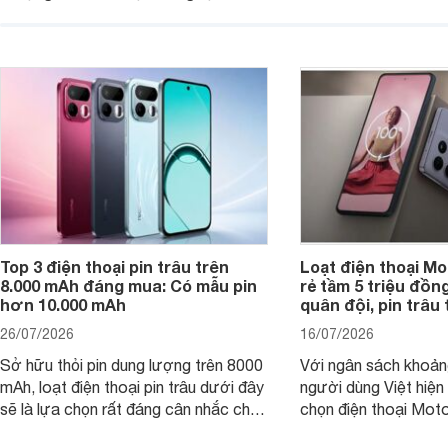
tính năng và công nghệ hiện đại, đáp
của nhiều khách hàng
ứng tốt nhu cầu sử dụng hằng ngày
của người dùng phổ thông.
Top 3 điện thoại pin trâu trên
Loạt điện thoại Mo
8.000 mAh đáng mua: Có mẫu pin
rẻ tầm 5 triệu đồn
hơn 10.000 mAh
quân đội, pin trâu
26/07/2026
16/07/2026
Sở hữu thỏi pin dung lượng trên 8000
Với ngân sách khoảng
mAh, loạt điện thoại pin trâu dưới đây
người dùng Việt hiện
sẽ là lựa chọn rất đáng cân nhắc cho
chọn điện thoại Mot
người dùng Việt.
với các nhu cầu sử d