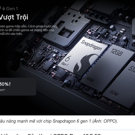
iệu năng mạnh mẽ với chip Snapdragon 6 gen 1 (Ảnh: OPPO).