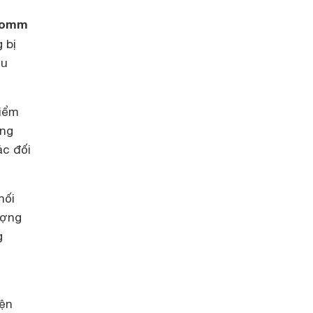
comm
 bị
ệu
iểm
ăng
ác đối
nối
ượng
g
iện