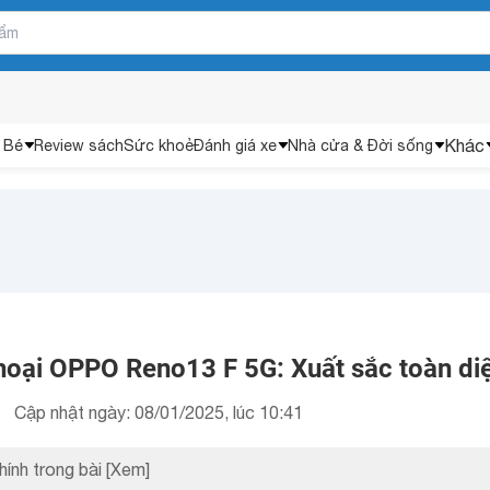
Khác
 Bé
Review sách
Sức khoẻ
Đánh giá xe
Nhà cửa & Đời sống
thoại OPPO Reno13 F 5G: Xuất sắc toàn di
Cập nhật ngày: 08/01/2025, lúc 10:41
hính trong bài
[Xem]