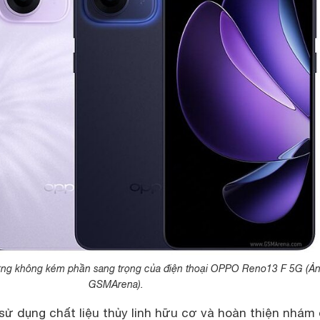
hưng không kém phần sang trọng của điện thoại OPPO Reno13 F 5G (Ản
GSMArena).
sử dụng chất liệu thủy linh hữu cơ và hoàn thiện nhám 