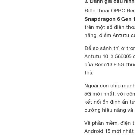
3. Đánh giá cấu hìn
Điện thoại OPPO Ren
Snapdragon 6 Gen 
trên một số điện tho
năng, điểm Antutu c
Để so sánh thì ở tro
Antutu 10 là 566005 
của Reno13 F 5G thuộ
thủ.
Ngoài con chip mạnh
5G mới nhất, với cô
kết nối ổn định ấn t
cường hiệu năng và 
Về phần mềm, điện t
Android 15 mới nhất 