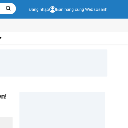
Đăng nhập
Bán hàng cùng Websosanh
ện!