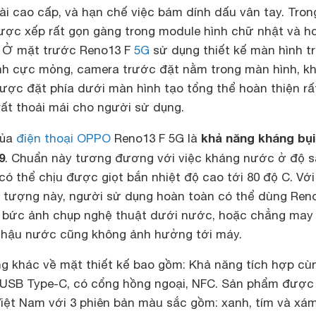
i cao cấp, và hạn chế việc bám dính dấu vân tay. Tron
ược xếp rất gọn gàng trong module hình chữ nhật và h
. Ở mặt trước Reno13 F
5G
sử dụng thiết kế màn hình t
ạnh cực mỏng, camera trước đặt nằm trong màn hình, k
ược đặt phía dưới màn hình tạo tổng thể hoàn thiện rấ
rất thoải mái cho người sử dụng.
khả năng kháng bụi
của
điện thoại OPPO
Reno13 F 5G là
9
. Chuẩn này tương đương với việc kháng nước ở độ 
có thể chịu được giọt bắn nhiệt độ cao tới 80 độ C. Với
tượng này, người sử dụng hoàn toàn có thể dùng Ren
 bức ảnh chụp nghệ thuật dưới nước, hoặc chẳng may 
chậu nước cũng không ảnh hưởng tới máy.
ng khác về mặt thiết kế bao gồm: Khả năng tích hợp cù
 USB Type-C, có cổng hồng ngoại, NFC. Sản phẩm được
Việt Nam với 3 phiên bản màu sắc gồm: xanh, tím và xám