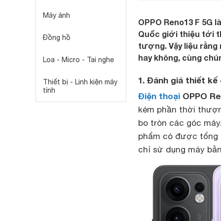
Máy ảnh
OPPO Reno13 F 5G là
Quốc giới thiệu tới 
Đồng hồ
tượng. Vậy liệu rằng
hay không, cùng chún
Loa - Micro - Tai nghe
1. Đánh giá thiết k
Thiết bị - Linh kiện máy
tính
Điện thoại
OPPO Ren
kém phần thời thượ
bo tròn các góc máy.
phẩm có được tổng t
chỉ sử dụng máy bằn