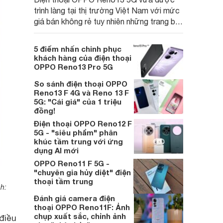
trình làng tại thị trường Việt Nam với mức
giá bán không rẻ tuy nhiên những trang bị
được trang bị lại thuộc hàng xuất sắc.
Cùng tìm hiểu trong bài viết sau đây của
5 điểm nhấn chinh phục
chúng tôi.
khách hàng của điện thoại
OPPO Reno13 Pro 5G
So sánh điện thoại OPPO
Reno13 F 4G và Reno 13 F
5G: "Cái giá" của 1 triệu
đồng!
Điện thoại OPPO Reno12 F
5G - "siêu phẩm" phân
khúc tầm trung với ứng
dụng AI mới
OPPO Reno11 F 5G -
"chuyên gia hủy diệt" điện
thoại tầm trung
h:
Đánh giá camera điện
thoại OPPO Reno11F: Ảnh
chụp xuất sắc, chỉnh ảnh
điều