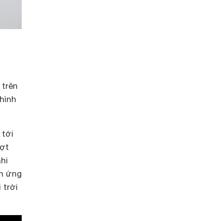
 trên
hình
 tới
ượt
hi
m ứng
 trời