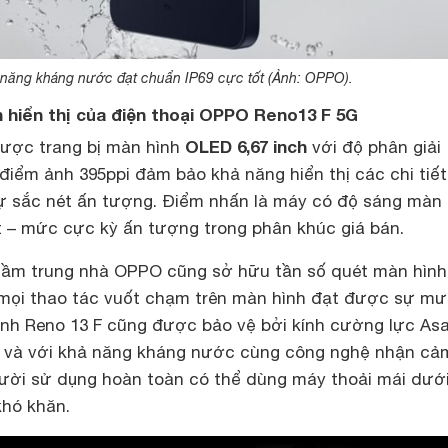
năng kháng nước đạt chuẩn IP69 cực tốt (Ảnh: OPPO).
h hiển thị của điện thoại OPPO Reno13 F 5G
OLED 6,67 inch
ược trang bị màn hình
với độ phân giải
điểm ảnh 395ppi đảm bảo khả năng hiển thị các chi tiết
 sắc nét ấn tượng. Điểm nhấn là máy có độ sáng màn 
nit – mức cực kỳ ấn tượng trong phân khúc giá bán.
i tầm trung nhà OPPO cũng sở hữu tần số quét màn hình
mọi thao tác vuốt chạm trên màn hình đạt được sự m
nh Reno 13 F cũng được bảo vệ bởi kính cường lực Asa
, và với khả năng kháng nước cùng công nghệ nhận cả
gười sử dụng hoàn toàn có thể dùng máy thoải mái dưới
hó khăn.