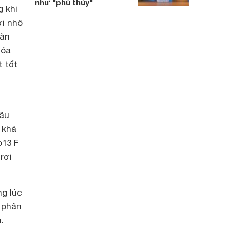
như "phù thủy"
g khi
ơi nhô
ràn
hóa
t tốt
sâu
 khả
o13 F
rơi
ng lúc
 phân
.