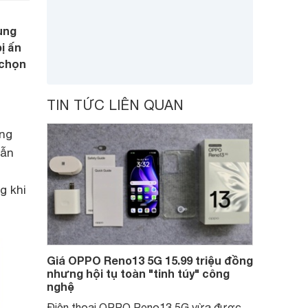
ung
ị ấn
 chọn
TIN TỨC LIÊN QUAN
ông
vẫn
g khi
Giá OPPO Reno13 5G 15.99 triệu đồng
nhưng hội tụ toàn "tinh túy" công
nghệ
Điện thoại OPPO Reno13 5G vừa được