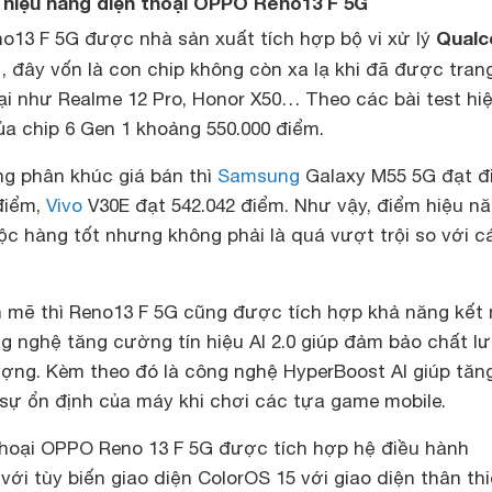
h hiệu năng điện thoại OPPO Reno13 F 5G
Qual
o13 F 5G được nhà sản xuất tích hợp bộ vi xử lý
1
, đây vốn là con chip không còn xa lạ khi đã được trang
ại như Realme 12 Pro, Honor X50… Theo các bài test hi
ủa chip 6 Gen 1 khoảng 550.000 điểm.
ng phân khúc giá bán thì
Samsung
Galaxy M55 5G đạt đ
điểm,
Vivo
V30E đạt 542.042 điểm. Như vậy, điểm hiệu n
c hàng tốt nhưng không phải là quá vượt trội so với c
 mẽ thì Reno13 F 5G cũng được tích hợp khả năng kết 
ng nghệ tăng cường tín hiệu AI 2.0 giúp đảm bảo chất l
ượng. Kèm theo đó là công nghệ HyperBoost AI giúp tăn
sự ổn định của máy khi chơi các tựa game mobile.
hoại OPPO Reno 13 F 5G được tích hợp hệ điều hành
với tùy biến giao diện ColorOS 15 với giao diện thân th