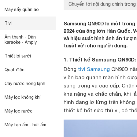
Chuyển tới nội dung chính trong 
Máy sấy quần áo
Samsung QN90D là một trong 
Tivi
2024 của ông lớn Hàn Quốc. Vớ
Âm thanh - Dàn
và hiệu suất hình ảnh ấn tượng,
karaoke - Amply
tuyệt vời cho người dùng.
Thiết bị sưởi
1. Thiết kế Samsung QN90D:
Dòng
tivi Samsung
QN90D năm 
Quạt điện
viền bao quanh màn hình được
Cây nước nóng lạnh
sang trọng và cao cấp. Chân đ
khá nặng và chắc chắn, khi l
Máy lọc không khí
hình đang lơ lửng trên không 
thiết kế hết sức thú vị, có th
Máy lọc nước
Máy tạo ẩm - hút ẩm