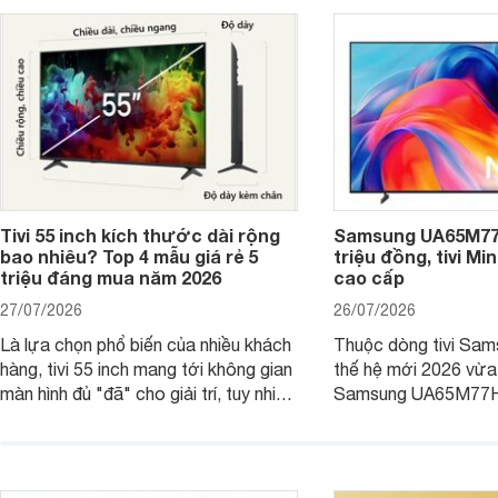
hấp dẫn.
Tivi 55 inch kích thước dài rộng
Samsung UA65M77H
bao nhiêu? Top 4 mẫu giá rẻ 5
triệu đồng, tivi Mi
triệu đáng mua năm 2026
cao cấp
27/07/2026
26/07/2026
Là lựa chọn phổ biến của nhiều khách
Thuộc dòng tivi Sam
hàng, tivi 55 inch mang tới không gian
thế hệ mới 2026 vừa t
màn hình đủ "đã" cho giải trí, tuy nhiên
Samsung UA65M77HA 
việc lựa chọn cũng cần hợp với với
trang
không gian sử dụng. Vậy tivi 55 inch
kích thước dài rộng bao nhiêu cm và
dùng cho phòng bao nhiêu m2?