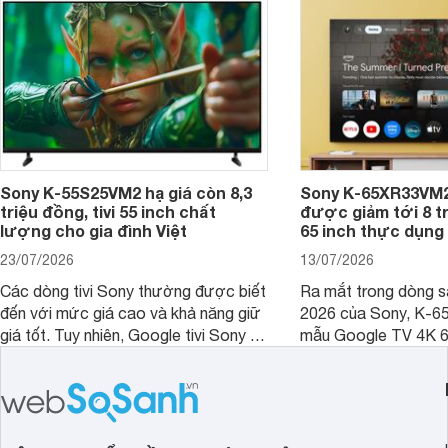
Sony K-55S25VM2 hạ giá còn 8,3
Sony K-65XR33VM2
triệu đồng, tivi 55 inch chất
được giảm tới 8 tr
lượng cho gia đình Việt
65 inch thực dụng
23/07/2026
13/07/2026
Các dòng tivi Sony thường được biết
Ra mắt trong dòng 
đến với mức giá cao và khả năng giữ
2026 của Sony, K-6
giá tốt. Tuy nhiên, Google tivi Sony 55
mẫu Google TV 4K 6
inch K-55S25VM2 lại là một trường
trang bị bộ xử lý XR
hợp đáng chú ý khi có mức giá dễ
tảng Google TV cùng
tiếp cận hơn dù mới ra mắt trong năm
nghệ hỗ trợ nâng cao
2025.
ảnh và âm thanh.