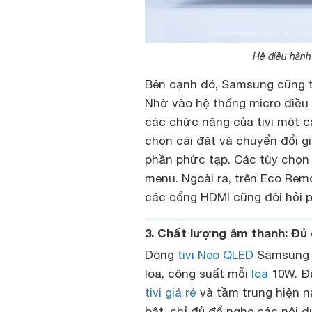
Hệ điều hành
Bên cạnh đó, Samsung cũng tí
Nhờ vào hệ thống micro điều 
các chức năng của tivi một c
chọn cài đặt và chuyển đổi 
phần phức tạp. Các tùy chọn
menu. Ngoài ra, trên Eco Rem
các cổng HDMI cũng đòi hỏi p
3. Chất lượng âm thanh: Đủ 
Dòng
tivi Neo QLED
Samsung Q
loa, công suất mỗi
loa
10W. Đâ
tivi giá rẻ
và tầm trung hiện n
bật, chỉ đủ để nghe các nội d