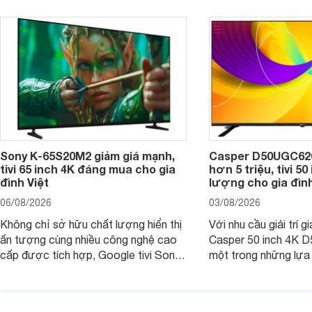
Sony K-65S20M2 giảm giá mạnh,
Casper D50UGC620 
tivi 65 inch 4K đáng mua cho gia
hơn 5 triệu, tivi 5
đình Việt
lượng cho gia đình
06/08/2026
03/08/2026
Không chỉ sở hữu chất lượng hiển thị
Với nhu cầu giải trí gi
ấn tượng cùng nhiều công nghệ cao
Casper 50 inch 4K 
cấp được tích hợp, Google tivi Sony
một trong những lựa
4K 65 inch K-65S20M2 hiện còn đang
trong phân khúc nhờ
được nhiều cửa hàng điện máy giảm
cùng mức giá đang đ
giá sâu.
thống bán lẻ điều ch