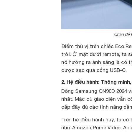
Chân đế k
Điểm thú vị trên chiếc Eco R
trời. Ở mặt dưới remote, ta 
nó hướng ra ánh sáng là có t
được sạc qua cổng USB-C.
2. Hệ điều hành: Thông minh, 
Dòng Samsung QN90D 2024 vẫn
nhất. Mặc dù giao diện vẫn c
cấp đầy đủ các tính năng cần t
Trên hệ điều hành này, ta có 
như Amazon Prime Video, Appl