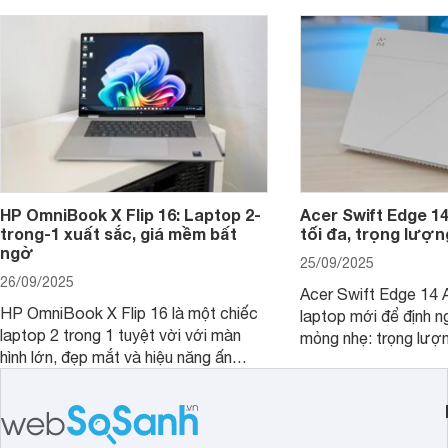
hút sự quan tâm lớn từ thị trường.
HP OmniBook X Flip 16: Laptop 2-
Acer Swift Edge 1
trong-1 xuất sắc, giá mềm bất
tối đa, trọng lượn
ngờ
25/09/2025
26/09/2025
Acer Swift Edge 14 A
HP OmniBook X Flip 16 là một chiếc
laptop mới để định ng
laptop 2 trong 1 tuyệt vời với màn
mỏng nhẹ: trọng lượ
hình lớn, đẹp mắt và hiệu năng ấn
nhưng có màn hình O
tượng, nhưng điểm đặc biệt nhất là
cao tuyệt đẹp cùng h
mức giá vô cùng hấp dẫn, biến nó trở
năng AI hàng đầu, đ
thành một lựa chọn “đáng đồng tiền
của một thiết bị doa
bát gạo” trên thị trường.