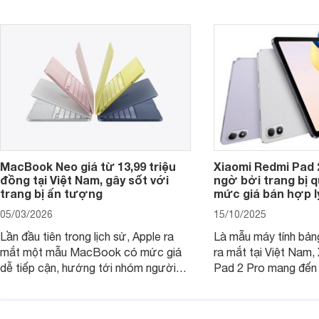
tiếp cận, dưới đây là những mẫu
MacBook đáng cân nhắc dành cho
tân sinh viên.
MacBook Neo giá từ 13,99 triệu
Xiaomi Redmi Pad 
đồng tại Việt Nam, gây sốt với
ngờ bởi trang bị 
trang bị ấn tượng
mức giá bán hợp l
05/03/2026
15/10/2025
Lần đầu tiên trong lịch sử, Apple ra
Là mẫu máy tính bản
mắt một mẫu MacBook có mức giá
ra mắt tại Việt Nam,
dễ tiếp cận, hướng tới nhóm người
Pad 2 Pro mang đến 
dùng học sinh, sinh viên nhưng vẫn
lượng với mức giá ph
được trang bị nhiều tính năng đáng
đông người dùng.
chú ý. MacBook Neo vì thế đang thu