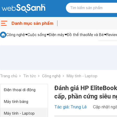
Danh mục sản phẩm
Công nghệ
Cuộc sống
Điện máy
Đồ thể thao
Mẹ và Bé
Revie
Trang chủ
Tin tức
Công nghệ
Máy tính - Laptop
Đánh giá HP EliteBoo
Điện thoại di động
cấp, phần cứng siêu 
Máy tính bảng
Tác giả: Trung Lê
Cập nhật ngà
Máy tính - Laptop