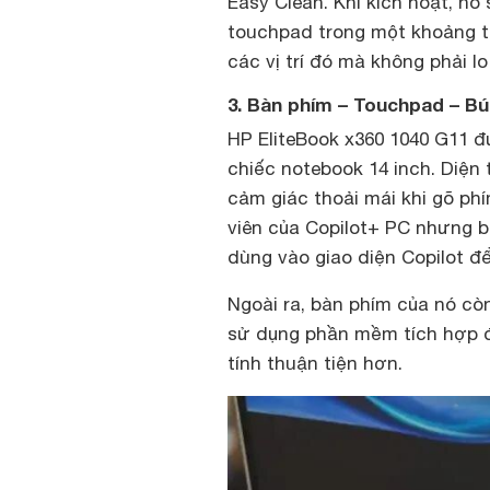
Easy Clean. Khi kích hoạt, n
touchpad trong một khoảng th
các vị trí đó mà không phải l
3. Bàn phím – Touchpad – B
HP EliteBook x360 1040 G11 
chiếc notebook 14 inch. Diện 
cảm giác thoải mái khi gõ phí
viên của Copilot+ PC nhưng b
dùng vào giao diện Copilot để
Ngoài ra, bàn phím của nó cò
sử dụng phần mềm tích hợp đ
tính thuận tiện hơn.