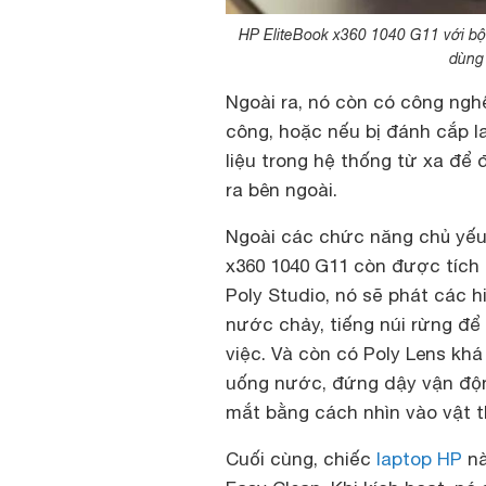
HP EliteBook x360 1040 G11 với bộ 
dùng 
Ngoài ra, nó còn có công nghệ
công, hoặc nếu bị đánh cắp l
liệu trong hệ thống từ xa để 
ra bên ngoài.
Ngoài các chức năng chủ yếu 
x360 1040 G11 còn được tích 
Poly Studio, nó sẽ phát các h
nước chảy, tiếng núi rừng để 
việc. Và còn có Poly Lens khá
uống nước, đứng dậy vận động
mắt bằng cách nhìn vào vật th
Cuối cùng, chiếc
laptop HP
nà