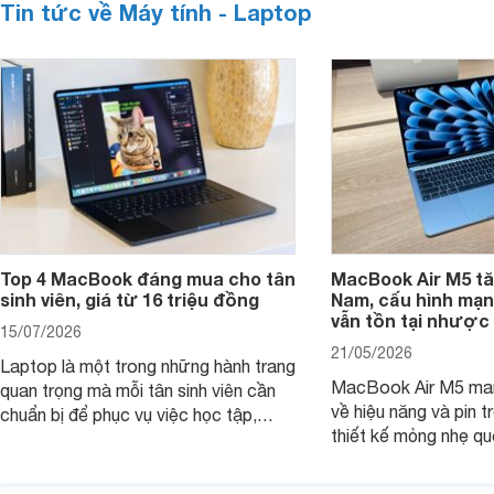
Tin tức về Máy tính - Laptop
Top 4 MacBook đáng mua cho tân
MacBook Air M5 tăn
sinh viên, giá từ 16 triệu đồng
Nam, cấu hình mạ
vẫn tồn tại nhược
15/07/2026
21/05/2026
Laptop là một trong những hành trang
MacBook Air M5 man
quan trọng mà mỗi tân sinh viên cần
về hiệu năng và pin t
chuẩn bị để phục vụ việc học tập,
thiết kế mỏng nhẹ qu
nghiên cứu và cả nhu cầu làm thêm.
tiếp tục là lựa chọn 
Nếu ưu tiên một thiết bị gọn nhẹ, hiệu
việc và học tập hàng
năng ổn định, bền bỉ cùng mức giá dễ