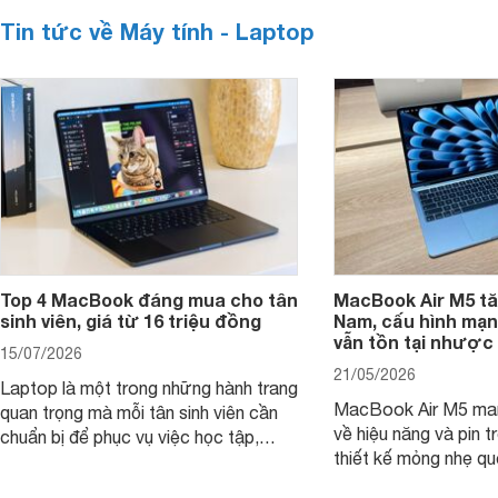
Tin tức về Máy tính - Laptop
Top 4 MacBook đáng mua cho tân
MacBook Air M5 tăn
sinh viên, giá từ 16 triệu đồng
Nam, cấu hình mạ
vẫn tồn tại nhược
15/07/2026
21/05/2026
Laptop là một trong những hành trang
MacBook Air M5 man
quan trọng mà mỗi tân sinh viên cần
về hiệu năng và pin t
chuẩn bị để phục vụ việc học tập,
thiết kế mỏng nhẹ qu
nghiên cứu và cả nhu cầu làm thêm.
tiếp tục là lựa chọn 
Nếu ưu tiên một thiết bị gọn nhẹ, hiệu