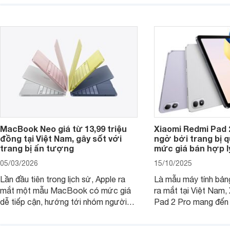
việc và học tập hàng
năng ổn định, bền bỉ cùng mức giá dễ
tiếp cận, dưới đây là những mẫu
MacBook đáng cân nhắc dành cho
tân sinh viên.
MacBook Neo giá từ 13,99 triệu
Xiaomi Redmi Pad 
đồng tại Việt Nam, gây sốt với
ngờ bởi trang bị 
trang bị ấn tượng
mức giá bán hợp l
05/03/2026
15/10/2025
Lần đầu tiên trong lịch sử, Apple ra
Là mẫu máy tính bản
mắt một mẫu MacBook có mức giá
ra mắt tại Việt Nam,
dễ tiếp cận, hướng tới nhóm người
Pad 2 Pro mang đến 
dùng học sinh, sinh viên nhưng vẫn
lượng với mức giá ph
được trang bị nhiều tính năng đáng
đông người dùng.