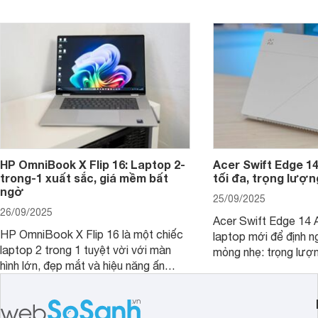
chú ý. MacBook Neo vì thế đang thu
hút sự quan tâm lớn từ thị trường.
HP OmniBook X Flip 16: Laptop 2-
Acer Swift Edge 1
trong-1 xuất sắc, giá mềm bất
tối đa, trọng lượn
ngờ
25/09/2025
26/09/2025
Acer Swift Edge 14 A
HP OmniBook X Flip 16 là một chiếc
laptop mới để định ng
laptop 2 trong 1 tuyệt vời với màn
mỏng nhẹ: trọng lượ
hình lớn, đẹp mắt và hiệu năng ấn
nhưng có màn hình O
tượng, nhưng điểm đặc biệt nhất là
cao tuyệt đẹp cùng h
mức giá vô cùng hấp dẫn, biến nó trở
năng AI hàng đầu, đ
thành một lựa chọn “đáng đồng tiền
của một thiết bị doa