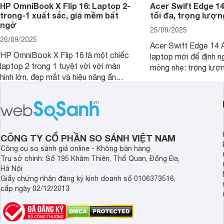
HP OmniBook X Flip 16: Laptop 2-
Acer Swift Edge 1
trong-1 xuất sắc, giá mềm bất
tối đa, trọng lượn
ngờ
25/09/2025
26/09/2025
Acer Swift Edge 14 A
HP OmniBook X Flip 16 là một chiếc
laptop mới để định ng
laptop 2 trong 1 tuyệt vời với màn
mỏng nhẹ: trọng lượ
hình lớn, đẹp mắt và hiệu năng ấn
nhưng có màn hình O
tượng, nhưng điểm đặc biệt nhất là
cao tuyệt đẹp cùng h
mức giá vô cùng hấp dẫn, biến nó trở
năng AI hàng đầu, đ
thành một lựa chọn “đáng đồng tiền
của một thiết bị doa
bát gạo” trên thị trường.
CÔNG TY CỔ PHẦN SO SÁNH VIỆT NAM
Công cụ so sánh giá online - Không bán hàng
Trụ sở chính: Số 195 Khâm Thiên, Thổ Quan, Đống Đa,
Hà Nội
Giấy chứng nhận đăng ký kinh doanh số 0106373516,
cấp ngày 02/12/2013