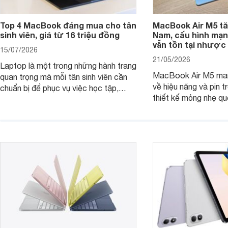
Top 4 MacBook đáng mua cho tân
MacBook Air M5 tăn
sinh viên, giá từ 16 triệu đồng
Nam, cấu hình mạ
vẫn tồn tại nhược
15/07/2026
21/05/2026
Laptop là một trong những hành trang
MacBook Air M5 man
quan trọng mà mỗi tân sinh viên cần
về hiệu năng và pin t
chuẩn bị để phục vụ việc học tập,
thiết kế mỏng nhẹ qu
nghiên cứu và cả nhu cầu làm thêm.
tiếp tục là lựa chọn 
Nếu ưu tiên một thiết bị gọn nhẹ, hiệu
việc và học tập hàng
năng ổn định, bền bỉ cùng mức giá dễ
tiếp cận, dưới đây là những mẫu
MacBook đáng cân nhắc dành cho
tân sinh viên.