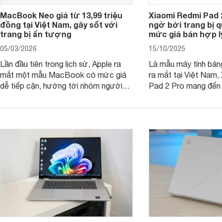
MacBook Neo giá từ 13,99 triệu
Xiaomi Redmi Pad 
đồng tại Việt Nam, gây sốt với
ngờ bởi trang bị 
trang bị ấn tượng
mức giá bán hợp l
05/03/2026
15/10/2025
Lần đầu tiên trong lịch sử, Apple ra
Là mẫu máy tính bản
mắt một mẫu MacBook có mức giá
ra mắt tại Việt Nam,
dễ tiếp cận, hướng tới nhóm người
Pad 2 Pro mang đến 
dùng học sinh, sinh viên nhưng vẫn
lượng với mức giá ph
được trang bị nhiều tính năng đáng
đông người dùng.
chú ý. MacBook Neo vì thế đang thu
hút sự quan tâm lớn từ thị trường.