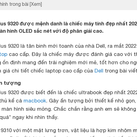
hính trong bài
[Xem]
lus 9320 được mệnh danh là chiếc máy tính đẹp nhất 202
àn hình OLED sắc nét với độ phân giải cao.
us 9320 là tân binh mới toanh của nhà Dell, ra mắt 2022
top
cao cấp. Đây là chiếc máy được đánh giá cao với t
ng ổn định mang đến trải nghiệm mới mẻ, tốt hơn cho n
giá chi tiết chiếc laptop cao cấp của
Dell
trong bài viết
ấn tượng
lus 9320 được biết đến là chiếc ultrabook đẹp nhất 2022
 thủ kể cả
macbook
. Gây ấn tượng bởi thiết kế nhỏ gọn
ền màn hình siêu mỏng. Chắc chắn rằng anh em sẽ không
quá” ngay khi nhìn thấy.
 9310 với một mặt lưng trơn, vật liệu là hợp kim nhôm 