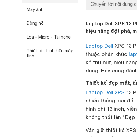
Chuyển tới nội dung c
Máy ảnh
Laptop Dell XPS 13 P
Đồng hồ
hiệu năng đột phá, m
Loa - Micro - Tai nghe
Laptop Dell
XPS 13 Pl
Thiết bị - Linh kiện máy
thuộc phân khúc
lap
tính
kế thu hút, hiệu nă
dùng. Hãy cùng đánh 
Thiết kế đẹp mắt, 
Laptop Dell XPS
13 P
chiến thắng mọi đối
hình chỉ 13 inch, vi
không thốt lên “Đẹp 
Vẫn giữ thiết kế XPS