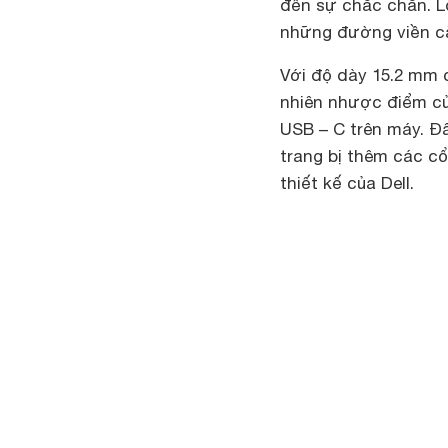
đến sự chắc chắn. Lo
những đường viền c
Với độ dày 15.2 mm 
nhiên nhược điểm của
USB – C trên máy. Đâ
trang bị thêm các c
thiết kế của Dell.