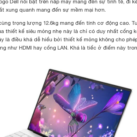
go Dell nổi bật trên nắp máy mang đến sự tinh tế, đi 
ắt xung quanh mang đến sự mềm mại hơn.
cùng trọng lượng 12.6kg mang đến tính cơ động cao. T
 thiết kế siêu mỏng nhẹ này là chỉ có duy nhất cổng k
y là điều khá dễ hiểu bởi thiết kế mỏng không cho phép
ổng như HDMI hay cổng LAN. Khá là tiếc ở điểm này tro