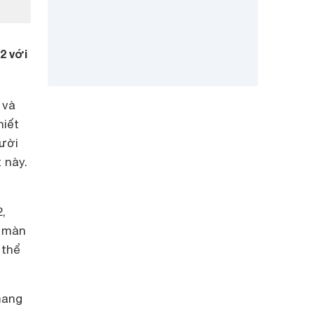
2 với
 và
hiết
gười
 này.
,
, màn
 thể
mang