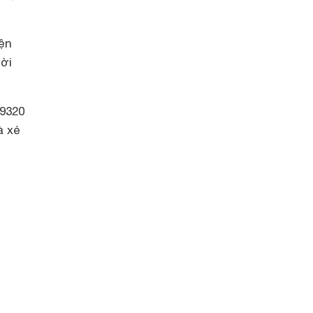
iện
ời
9320
à xé