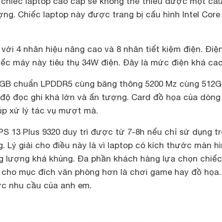
chiếc laptop cao cấp sẽ không thể thiếu được một cấu
ng. Chiếc laptop này được trang bị cấu hình Intel Core 
 với 4 nhân hiệu nâng cao và 8 nhân tiết kiệm điện. Điệ
iếc máy này tiêu thụ 34W điện. Đây là mức điện khá cao
6 GB chuẩn LPDDR5 cùng băng thông 5200 Mz cùng 512
 độ đọc ghi khá lớn và ấn tượng. Card đồ họa của dòn
iúp xử lý tác vụ mượt mà.
XPS 13 Plus 9320 duy trì được từ 7-8h nếu chỉ sử dụng t
. Lý giải cho điều này là vì laptop có kích thước màn h
ng lượng khá khủng. Đa phần khách hàng lựa chọn chiế
cho mục đích văn phòng hơn là chơi game hay đồ họa.
c nhu cầu của anh em.