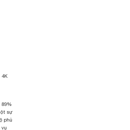
h 4K
i 89%
một sự
độ phủ
 vụ