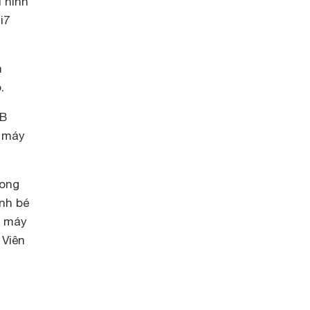
 hình
i7
n
.
GB
g máy
rong
ình bé
c máy
 Viên