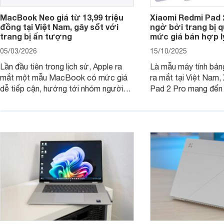
MacBook Neo giá từ 13,99 triệu
Xiaomi Redmi Pad 
đồng tại Việt Nam, gây sốt với
ngờ bởi trang bị 
trang bị ấn tượng
mức giá bán hợp l
05/03/2026
15/10/2025
Lần đầu tiên trong lịch sử, Apple ra
Là mẫu máy tính bản
mắt một mẫu MacBook có mức giá
ra mắt tại Việt Nam,
dễ tiếp cận, hướng tới nhóm người
Pad 2 Pro mang đến 
dùng học sinh, sinh viên nhưng vẫn
lượng với mức giá ph
được trang bị nhiều tính năng đáng
đông người dùng.
chú ý. MacBook Neo vì thế đang thu
hút sự quan tâm lớn từ thị trường.