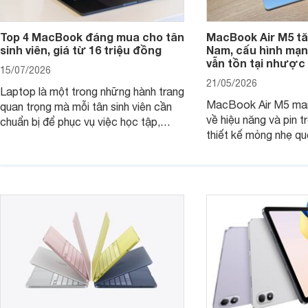
Top 4 MacBook đáng mua cho tân
MacBook Air M5 tăn
sinh viên, giá từ 16 triệu đồng
Nam, cấu hình mạ
vẫn tồn tại nhược
15/07/2026
21/05/2026
Laptop là một trong những hành trang
MacBook Air M5 man
quan trọng mà mỗi tân sinh viên cần
về hiệu năng và pin t
chuẩn bị để phục vụ việc học tập,
thiết kế mỏng nhẹ qu
nghiên cứu và cả nhu cầu làm thêm.
tiếp tục là lựa chọn 
Nếu ưu tiên một thiết bị gọn nhẹ, hiệu
việc và học tập hàng
năng ổn định, bền bỉ cùng mức giá dễ
tiếp cận, dưới đây là những mẫu
MacBook đáng cân nhắc dành cho
tân sinh viên.