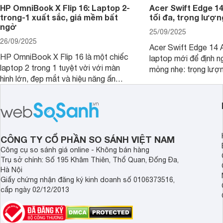
HP OmniBook X Flip 16: Laptop 2-
Acer Swift Edge 1
trong-1 xuất sắc, giá mềm bất
tối đa, trọng lượn
ngờ
25/09/2025
26/09/2025
Acer Swift Edge 14 A
HP OmniBook X Flip 16 là một chiếc
laptop mới để định ng
laptop 2 trong 1 tuyệt vời với màn
mỏng nhẹ: trọng lượ
hình lớn, đẹp mắt và hiệu năng ấn
nhưng có màn hình O
tượng, nhưng điểm đặc biệt nhất là
cao tuyệt đẹp cùng h
mức giá vô cùng hấp dẫn, biến nó trở
năng AI hàng đầu, đ
thành một lựa chọn “đáng đồng tiền
của một thiết bị doa
bát gạo” trên thị trường.
CÔNG TY CỔ PHẦN SO SÁNH VIỆT NAM
Công cụ so sánh giá online - Không bán hàng
Trụ sở chính: Số 195 Khâm Thiên, Thổ Quan, Đống Đa,
Hà Nội
Giấy chứng nhận đăng ký kinh doanh số 0106373516,
cấp ngày 02/12/2013