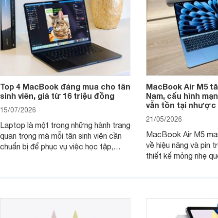
Top 4 MacBook đáng mua cho tân
MacBook Air M5 tăn
sinh viên, giá từ 16 triệu đồng
Nam, cấu hình mạ
vẫn tồn tại nhược
15/07/2026
21/05/2026
Laptop là một trong những hành trang
MacBook Air M5 man
quan trọng mà mỗi tân sinh viên cần
về hiệu năng và pin t
chuẩn bị để phục vụ việc học tập,
thiết kế mỏng nhẹ qu
nghiên cứu và cả nhu cầu làm thêm.
tiếp tục là lựa chọn 
Nếu ưu tiên một thiết bị gọn nhẹ, hiệu
việc và học tập hàng
năng ổn định, bền bỉ cùng mức giá dễ
tiếp cận, dưới đây là những mẫu
MacBook đáng cân nhắc dành cho
tân sinh viên.