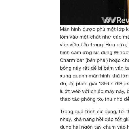
Màn hình được phủ một lớp k
lõm vào một chút như các má
vào viền bên trong. Hơn nữa,
hình cảm ứng sử dụng Window
Charm bar (bên phải) hoặc chu
bóng này rất dễ bị bám vân t
xung quanh màn hình khá lớn 
đó, độ phân giải 1366 x 768 p
lướt web với chiếc máy này, 
thao tác phóng to, thu nhỏ d
Trong quá trình sử dụng, tôi
nhạy, khả năng hồi đáp tốt gi
dụng hai ngón tay chụm vào ho