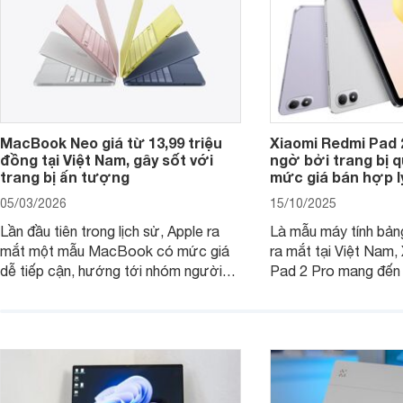
MacBook Neo giá từ 13,99 triệu
Xiaomi Redmi Pad 
đồng tại Việt Nam, gây sốt với
ngờ bởi trang bị 
trang bị ấn tượng
mức giá bán hợp l
05/03/2026
15/10/2025
Lần đầu tiên trong lịch sử, Apple ra
Là mẫu máy tính bản
mắt một mẫu MacBook có mức giá
ra mắt tại Việt Nam,
dễ tiếp cận, hướng tới nhóm người
Pad 2 Pro mang đến 
dùng học sinh, sinh viên nhưng vẫn
lượng với mức giá ph
được trang bị nhiều tính năng đáng
đông người dùng.
chú ý. MacBook Neo vì thế đang thu
hút sự quan tâm lớn từ thị trường.