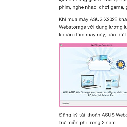
phim, nghe nhạc, chơi game,
Khi mua máy ASUS X202E khá
Webstorage với dung lượng lư
khoản đám mây này, các dữ l
Đăng ký tài khoản ASUS
Webs
trữ miễn phí trong 3 năm