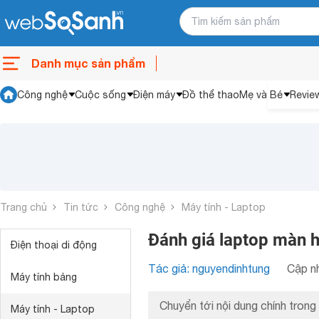
Danh mục sản phẩm
Công nghệ
Cuộc sống
Điện máy
Đồ thể thao
Mẹ và Bé
Revie
Trang chủ
Tin tức
Công nghệ
Máy tính - Laptop
Đánh giá laptop màn
Điện thoại di động
Tác giả: nguyendinhtung
Cập nh
Máy tính bảng
Chuyển tới nội dung chính trong 
Máy tính - Laptop