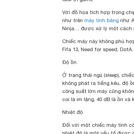
Với đồ họa tích hợp trong c
như trên
máy tính bảng
như An
Ninja… được xử lý một cách
Chiếc máy này không phù hợp
Fifa 13, Need for speed, Dot
Độ ồn
Ở trạng thái ngủ (sleep), chiế
không phát ra tiếng kêu, độ 
công suất lớn máy cũng khô
coi là im lặng, 40 dB là ồn và 
Nhiệt độ
Đối với một chiếc máy tính c
nhiệt độ là một yếu tố được 