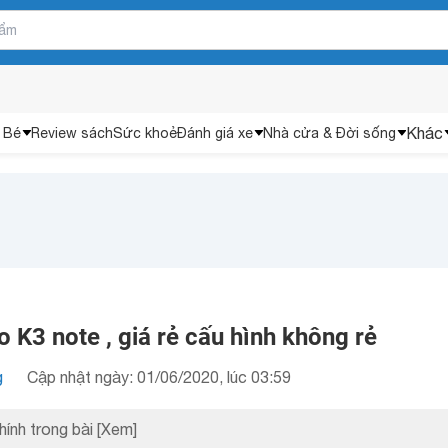
Khác
 Bé
Review sách
Sức khoẻ
Đánh giá xe
Nhà cửa & Đời sống
 K3 note , giá rẻ cấu hình không rẻ
g
Cập nhật ngày: 01/06/2020, lúc 03:59
hính trong bài
[Xem]