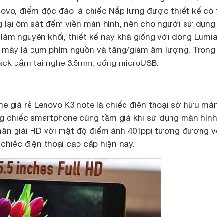
novo, điểm độc đáo là chiếc Nắp lưng được thiết kế có 
 lại ôm sát đếm viền màn hình, nên cho người sử dụn
c làm nguyên khối, thiết kế này khá giống với dòng Lumi
i máy là cụm phím nguồn và tăng/giảm âm lượng. Trong 
jack cắm tai nghe 3.5mm, cổng microUSB.
e giá rẻ Lenovo K3 note là chiếc điện thoại sở hữu mà
ng chiếc smartphone cùng tầm giá khi sử dụng màn hình
phân giải HD với mật độ điểm ảnh 401ppi tương đương v
chiếc điện thoại cao cấp hiện nay.