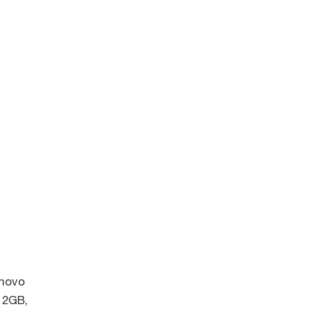
enovo
 2GB,