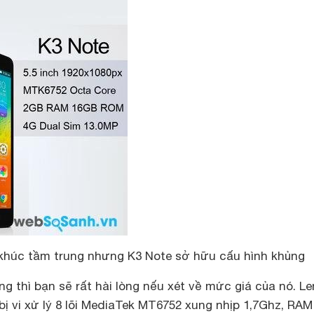
khúc tầm trung nhưng K3 Note sở hữu cấu hình khủng
g thì bạn sẽ rất hài lòng nếu xét về mức giá của nó. L
ị vi xử lý 8 lõi MediaTek MT6752 xung nhịp 1,7Ghz, RAM