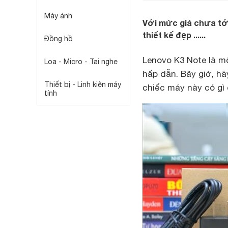
Máy ảnh
Với mức giá chưa tới
thiết kế đẹp ......
Đồng hồ
Lenovo K3 Note là m
Loa - Micro - Tai nghe
hấp dẫn. Bây giờ, h
Thiết bị - Linh kiện máy
chiếc máy này có gì 
tính