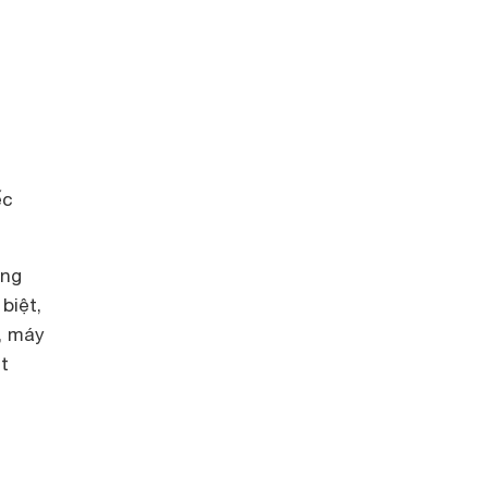
ếc
ông
biệt,
, máy
t