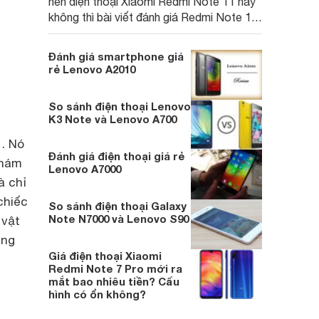
nên điện thoại Xiaomi Redmi Note 11 hay
không thì bài viết đánh giá Redmi Note 11
dưới đây sẽ giúp bạn có thêm các thông
tin hữu ích để có được lựa chọn tốt nhất.
Đánh giá smartphone giá
rẻ Lenovo A2010
So sánh điện thoại Lenovo
K3 Note và Lenovo A700
 . Nó
Đánh giá điện thoại giá rẻ
nhám
Lenovo A7000
à chỉ
chiếc
So sánh điện thoại Galaxy
Note N7000 và Lenovo S90
 vật
ụng
Giá điện thoại Xiaomi
Redmi Note 7 Pro mới ra
mắt bao nhiêu tiền? Cấu
hình có ổn không?