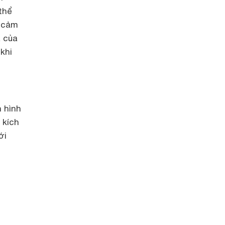
thể
g cảm
a của
khi
n hình
 kích
ới