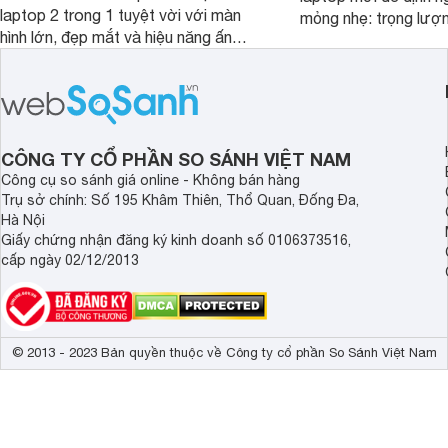
laptop 2 trong 1 tuyệt vời với màn
mỏng nhẹ: trọng lượ
hình lớn, đẹp mắt và hiệu năng ấn
nhưng có màn hình O
tượng, nhưng điểm đặc biệt nhất là
cao tuyệt đẹp cùng h
mức giá vô cùng hấp dẫn, biến nó trở
năng AI hàng đầu, đ
thành một lựa chọn “đáng đồng tiền
của một thiết bị doa
bát gạo” trên thị trường.
CÔNG TY CỔ PHẦN SO SÁNH VIỆT NAM
Công cụ so sánh giá online - Không bán hàng
Trụ sở chính: Số 195 Khâm Thiên, Thổ Quan, Đống Đa,
Hà Nội
Giấy chứng nhận đăng ký kinh doanh số 0106373516,
cấp ngày 02/12/2013
© 2013 - 2023 Bản quyền thuộc về Công ty cổ phần So Sánh Việt Nam