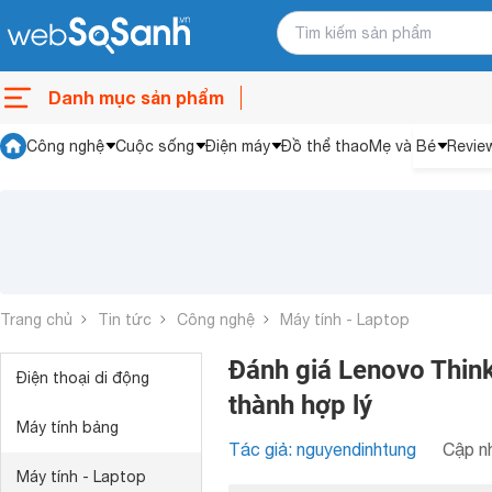
Danh mục sản phẩm
Công nghệ
Cuộc sống
Điện máy
Đồ thể thao
Mẹ và Bé
Revie
Trang chủ
Tin tức
Công nghệ
Máy tính - Laptop
Đánh giá Lenovo Think
Điện thoại di động
thành hợp lý
Máy tính bảng
Tác giả: nguyendinhtung
Cập nh
Máy tính - Laptop