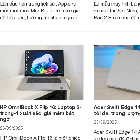
Lần đầu tiên trong lịch sử, Apple ra
Là mẫu máy tính bản
mắt một mẫu MacBook có mức giá
ra mắt tại Việt Nam,
dễ tiếp cận, hướng tới nhóm người
Pad 2 Pro mang đến 
dùng học sinh, sinh viên nhưng vẫn
lượng với mức giá ph
được trang bị nhiều tính năng đáng
đông người dùng.
chú ý. MacBook Neo vì thế đang thu
hút sự quan tâm lớn từ thị trường.
HP OmniBook X Flip 16: Laptop 2-
Acer Swift Edge 1
trong-1 xuất sắc, giá mềm bất
tối đa, trọng lượn
ngờ
25/09/2025
26/09/2025
Acer Swift Edge 14 A
HP OmniBook X Flip 16 là một chiếc
laptop mới để định ng