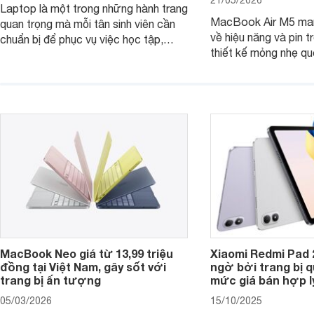
Laptop là một trong những hành trang
MacBook Air M5 man
quan trọng mà mỗi tân sinh viên cần
về hiệu năng và pin t
chuẩn bị để phục vụ việc học tập,
thiết kế mỏng nhẹ qu
nghiên cứu và cả nhu cầu làm thêm.
tiếp tục là lựa chọn 
Nếu ưu tiên một thiết bị gọn nhẹ, hiệu
việc và học tập hàng
năng ổn định, bền bỉ cùng mức giá dễ
tiếp cận, dưới đây là những mẫu
MacBook đáng cân nhắc dành cho
tân sinh viên.
MacBook Neo giá từ 13,99 triệu
Xiaomi Redmi Pad 
đồng tại Việt Nam, gây sốt với
ngờ bởi trang bị 
trang bị ấn tượng
mức giá bán hợp l
05/03/2026
15/10/2025